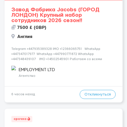
Завод Фабрика Jacobs (ГОРОД
ЛОНДОН) Крупный набор
сотрудников 2026 сезон!!
7500 £ (GBP)
Англия
Telegram +447935389328 IMO +12366065751 WhatsApp
+447347017977 WhatsApp +447990771872 WhatsApp
+447348439107 IMO +14502545901 Работаем со всеми
странами СНГ И ВСЕМ МИРОМ ВСЕ СТРАНЫ ВСЕ НАЦИИ
СДЕЛАЙ СКРИНШОТ! Telegram:@Vitali_Novikovs Telegram
EMPLOYMENT LTD
@Vitali...
Агентство
Откликнуться
6 часов назад
срочно