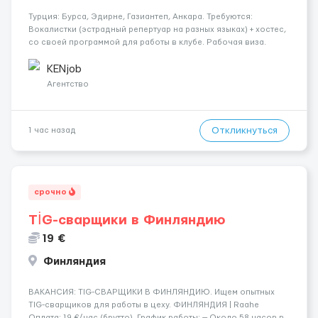
Турция: Бурса, Эдирне, Газиантеп, Анкара. Требуются:
Вокалистки (эстрадный репертуар на разных языках) + хостеc,
со своей программой для работы в клубе. Рабочая виза.
Контракт от четырех месяцев до года. Короткий контракт от
одного до трех месяцев. Мед. страховка. Высокая зарплат...
KENjob
Агентство
Откликнуться
1 час назад
срочно
TİG-сварщики в Финляндию
19 €
Финляндия
​​ВАКАНСИЯ: TIG-СВАРЩИКИ В ФИНЛЯНДИЮ. Ищем опытных
TIG-сварщиков для работы в цеху. ФИНЛЯНДИЯ | Raahe
Оплата: 19 €/час (брутто). График работы: — Около 58 часов в