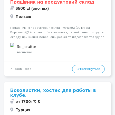
Працівник на продуктовий склад
6500 zł (злотых)
Польша
Працівник на продуктовий склад | Wyszków (70 км від
Варшави) 📦 Комплектація замовлень, переміщення товару по
складу, приймання повернень, ревізія та підготовка товару до
відправлення. 💰 Оплата: перші 2 тижні — 24 зл/год нетто, далі
— акордна система оплати (можливий заробіто...
Re_cruiter
Агентство
Откликнуться
7 часов назад
Вокалистки, хостес для работы в
клубе.
от 1700+% $
Турция