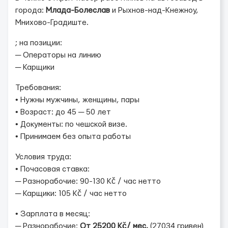
города:
Млада-Болеслав
и Рыхнов-над-Кнежноу,
Мнихово-Градиште.
; на позиции:
─ Операторы на линию
─ Карщики
Требования:
• Нужны мужчины, женщины, пары
• Возраст: до 45 ─ 50 лет
• Документы: по чешской визе.
• Принимаем без опыта работы
Условия труда:
• Почасовая ставка:
─ Разнорабочие: 90-130 Kč / час нетто
─ Карщики: 105 Kč / час нетто
• Зарплата в месяц:
─ Разнорабочие:
От 25200 Kč/ мес.
(27034 гривен)