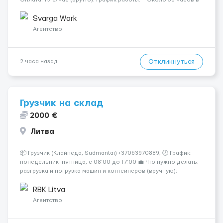
неделю гарантированно. — Возможны дополнительные
переработки. Дата начала: — Как можно скорее....
Svarga Work
Агентство
Откликнуться
2 часа назад
Грузчик на склад
2000 €
Литва
📦 Грузчик (Клайпеда, Sudmantai) +37063970889; 🕗 График:
понедельник–пятница, с 08:00 до 17:00 💼 Что нужно делать:
разгрузка и погрузка машин и контейнеров (вручную);
сортировка товара; поддержание порядка на складе;
выполнение других поручений заведующего складом. ✅
RBK Litva
Требования: ...
Агентство