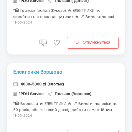
1PDU Servise
Польша (Гданьск)
"🏨 Гданськ (район Жуково) 🔥 ЕЛЕКТРИКИ на
виробництво електрощитових 🔥 📍 Вимоги: чоловіки
до 50 років, досвід роботи електриком, профільна
11-03-2024
освіта вітається, польська на рівні мін. комунікації. 📍
Що необхідно робити: робота на виробництві, яке
займається виготовленням електрощитових. Робота
Откликнуться
за...
Електрикм Варшава
4000-5000 zł (злотых)
1PDU Servise
Польша (Варшава)
"🏨 Варшава 🔥 ЕЛЕКТРИКИ 🔥 📍 Вимоги: чоловіки до
50 років, обов'язковий досвід роботи самостійним
електриком, польська на рівні комунікації, бажано
11-03-2024
наявність прав категорії В. 📍 Що необхідно робити:
встановлення виходів на розетки, з'єднання кабелів,