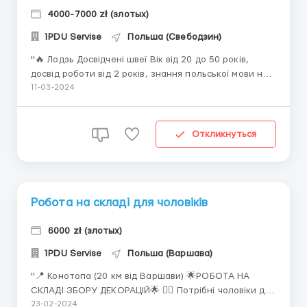
4000-7000 zł (злотых)
1PDU Servise
Польша (Свебодзин)
"🔥 Лодзь Досвідчені швеї Вік від 20 до 50 років,
досвід роботи від 2 років, знання польської мови на
рівні розуміння Що потрібно робити: Шиття легкої
11-03-2024
одягу, блузки, кофти... Оплата: акорд, від кількості
готових виробів. У місяць приблизно 4000-7000.
Графік: пн-пт 06:00-16:00, сб 06:00-12:...
Откликнуться
Робота на складі для чоловіків
6000 zł (злотых)
1PDU Servise
Польша (Варшава)
"📍 Конотопа (20 км від Варшави) 🌟РОБОТА НА
СКЛАДІ ЗБОРУ ДЕКОРАЦІЙ🌟 🕵️‍♂️ Потрібні чоловіки до
60 років 🎨 Робота при збірці стендів декорацій -
23-02-2024