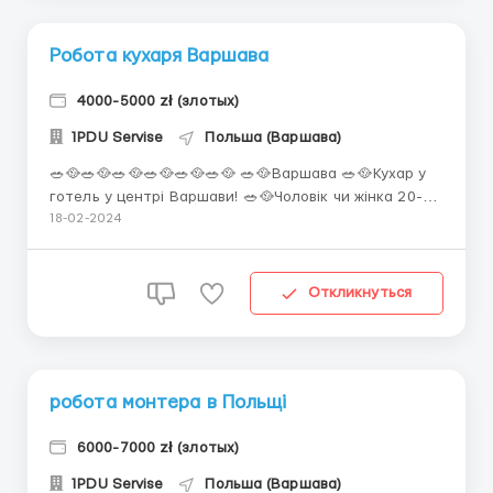
Робота кухаря Варшава
4000-5000 zł (злотых)
1PDU Servise
Польша (Варшава)
🥗🥘🥗🥘🥗🥘🥗🥘🥗🥘🥗🥘 🥗🥘Варшава 🥗🥘Кухар у
готель у центрі Варшави! 🥗🥘Чоловік чи жінка 20-50
років, польська мова на рівні розуміння. Що
18-02-2024
необхідно робити: Ресторан при готелі,
приготування страв за тех. картами 🥗🥘Оплата:
Ставка 22 зл/год нетто, можливе підвищення
Откликнуться
ставки. Графік: з 14:00 до 23:00/00:00 (24...
робота монтера в Польщі
6000-7000 zł (злотых)
1PDU Servise
Польша (Варшава)