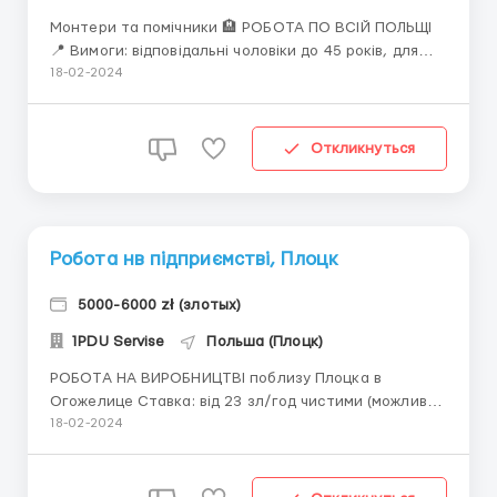
Монтери та помічники 🏨 РОБОТА ПО ВСІЙ ПОЛЬЩІ
📍 Вимоги: відповідальні чоловіки до 45 років, для
фахівців потрібен досвід роботи, з польською на хв.
18-02-2024
рівні 📍 Що потрібно робити: робота безпосередньо
в польській компанії, яка займається монтажем
офісного обладнання, має на увазі постійні переїз...
Откликнуться
Робота нв підприємстві, Плоцк
5000-6000 zł (злотых)
1PDU Servise
Польша (Плоцк)
РОБОТА НА ВИРОБНИЦТВІ поблизу Плоцка в
Огожелице Ставка: від 23 зл/год чистими (можливе
підвищення після пробного періоду) Графік роботи:
18-02-2024
Пн.-Пт. по 12 годин (тиждень день/тиждень ніч). Сб.
Нд. Вихідний. З березня робочі суботи. Особливості
роботи: допомога на підприємстві з виготовлення