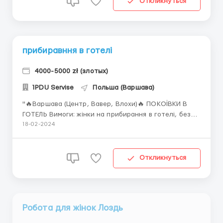
Откликнуться
металев...
прибиравння в готелі
4000-5000 zł (злотых)
1PDU Servise
Польша (Варшава)
"🔥Варшава (Центр, Вавер, Влохи)🔥 ПОКОЇВКИ В
ГОТЕЛЬ Вимоги: жінки на прибирання в готелі, без
обмежень за віком, головне працювати якісно.
18-02-2024
Польська мова на початковому рівні. Що потрібно
робити: прибирання номерів в готелі. Можна
працювати без досвіду, головне бажання
Откликнуться
працювати. Потрібно мати...
Робота для жінок Лоздь