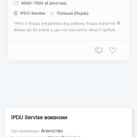
6000-7000 zł (злотых)
1PDU Servise
Польша (Лодзь)
"Місто Лодзь (недалеко від району Лодзь Балути) 🧅
Жінки до 65 років у цех на контроль якості цибулі. 🧅
Що потрібно робити: Перевірка та обрізка цибулі
після машини, робота сидячи або стоячи, кому як
зручно, інструменти для роботи видаємо. 🧅Оплата:
на акорд 0,30 зл за 1 кг (в день можна за...
1PDU Servise вакансии
Тип компании:
Агентство