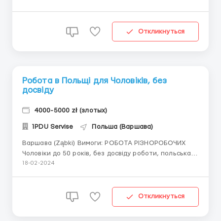
монтаж гірлянд і предметів освітлення до
пластикових/металевих конструкцій, розмотування
гірлянд, демонтаж декорацій. 🕒 пн-пт з 7-19, сб 7-15
Откликнуться
💰...
Робота в Польщі для Чоловіків, без
досвіду
4000-5000 zł (злотых)
1PDU Servise
Польша (Варшава)
Варшава (Ząbki) Вимоги: РОБОТА РІЗНОРОБОЧИХ
Чоловіки до 50 років, без досвіду роботи, польська
мова на рівні розуміння Що потрібно робити: Робота
18-02-2024
в приміщенні (критий склад) - переносити та
розміщувати на піддони мішки з будівельними
матеріалами (вага мішків близько 25 кг). Є норми.
Откликнуться
Оплата: став...