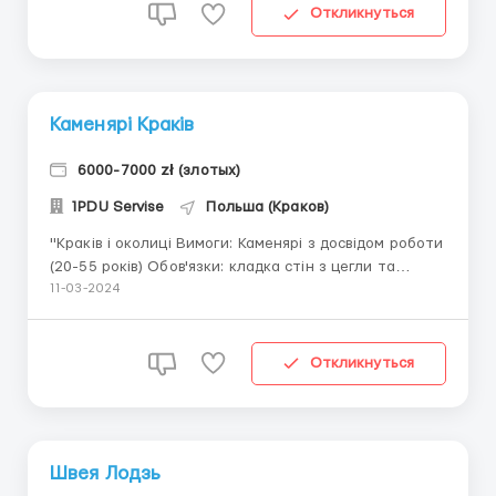
робота за схемами при з'єднанні...
Откликнуться
Каменярі Краків
6000-7000 zł (злотых)
1PDU Servise
Польша (Краков)
"Краків і околиці Вимоги: Каменярі з досвідом роботи
(20-55 років) Обов'язки: кладка стін з цегли та
дрібних блоків Графік роботи: ПН-ПТ 07:00-17:00, СБ
11-03-2024
07:00-12:00 (за бажанням), НД-вихідний Оплата: по
акорду, перший тиждень 32 zł/m2, потім 34 zł/m2
Інструменти надаються роботодавцем ...
Откликнуться
Швея Лодзь