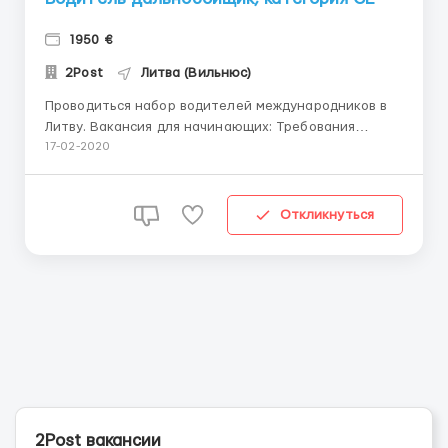
1950 €
2Post
Литва (Вильнюс)
Проводиться набор водителей международников в
Литву. Вакансия для начинающих: Требования
1.Опыт работы по категории СЕ от 1 года в Странах
17-02-2020
СНГ 2.Категория СЕ должна быть открыта минимум 1
год назад 3.Отсутствие судимости (предъявление
справки о несудимости является обязательным). 4....
Откликнуться
2Post вакансии