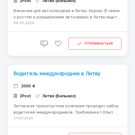
2Post
Литва (Вильнюс)
Вакансия для автослесарей в Литву: Каунас. В связи
с ростом и расширением автосервис в Литве ищет
опытных сотрудников на позицию: Слесарь грузовых
06-03-2020
автомобилей Требования к кандидатам: Знание
русского языка; Ответственное отношение к своим
рабочим обязанностям; Опыт работы от ...
Откликнуться
Водитель международник в Литву
2000 €
2Post
Литва (Вильнюс)
Литовская транспортная компания проводит набор
водителей международников. Требования 1.Опыт
работы по категории СЕ 6 месяцев по странам
17-02-2020
Европейского Союза 2.Категория СЕ должна быть
открыта минимум 1 год назад 3.Отсутствие