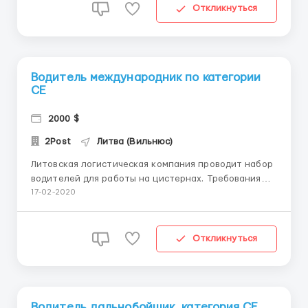
судимости (предъявление справки о несудимости
Откликнуться
является обяза...
Водитель международник по категории
СЕ
2000 $
2Post
Литва (Вильнюс)
Литовская логистическая компания проводит набор
водителей для работы на цистернах. Требования
1.Опыт работы с цистернами 1 год по странам СНГ
17-02-2020
или 6 месяцев по странам ЕС 2.Категория СЕ должна
быть открыта минимум год назад. 3.Отсутствие
судимости (предъявление справки о несуди...
Откликнуться
Водитель дальнобойщик, категория СЕ