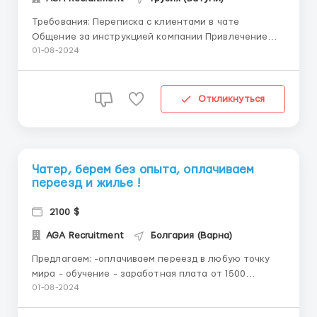
Требования: Переписка с клиентами в чате
Общение за инструкцией компании Привлечение
потенциальных клиентов Размещение рекламы за
01-08-2024
счёт компании Усидчивость и желание развиваться
Где работать? Город Батуми, в центре. Переезд в
город оплатим, предоставим жилье! Условия ...
Откликнуться
Чатер, берем без опыта, оплачиваем
переезд и жилье !
2100 $
AGA Recruitment
Болгария (Варна)
Предлагаем: -оплачиваем переезд в любую точку
мира - обучение - заработная плата от 1500
долларов - полезный опыт работы в большом
01-08-2024
коллективе - график работы с 9:00 до 20:00