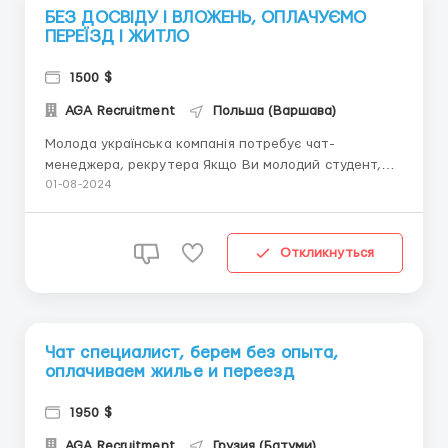
БЕЗ ДОСВІДУ І ВЛОЖЕНЬ, ОПЛАЧУЄМО
ПЕРЕЇЗД І ЖИТЛО
1500 $
AGA Recruitment
Польша (Варшава)
Молода українська компанія потребує чат-
менеджера, рекрутера Якщо Ви молодий студент,
який шукає себе в новому оточенні, тобі саме до
01-08-2024
нас! Ми оплачуємо переїзд, проживання та
харчування! Робота в великому сучасному офісі з
комфортними умовами Вимоги: Без досвіду або з
Откликнуться
досвідом; ...
Чат специалист, берем без опыта,
оплачиваем жилье и переезд
1950 $
AGA Recruitment
Грузия (Батуми)