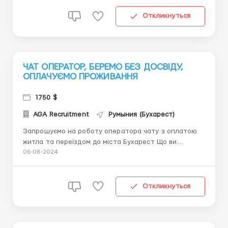
услугам и продуктам компании Регистрация заявок
в CRM-системе и передача их соответствующим
Откликнуться
отделам Ведение баз...
ЧАТ ОПЕРАТОР, БЕРЕМО БЕЗ ДОСВІДУ,
ОПЛАЧУЄМО ПРОЖИВАННЯ
1750 $
AGA Recruitment
Румыния (Бухарест)
Запрошуємо на роботу оператора чату з оплатою
житла та переїздом до міста Бухарест Що ви
робитимете: - Обробляти вхідні повідомлення у чаті
06-08-2024
- Надавати консультації клієнтам - Вести
переговори з клієнтами - Підтримувати позитивний
контакт із аудиторією Необхідні умови: - Досвід
Откликнуться
роботи ...