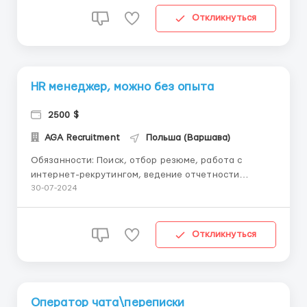
Требования: - возраст с 18 до 35 лет - знание
иностранных языков не нужно - Предыдущий опыт
Откликнуться
работы не обязателе...
HR менеджер, можно без опыта
2500 $
AGA Recruitment
Польша (Варшава)
Обязанности: Поиск, отбор резюме, работа с
интернет-рекрутингом, ведение отчетности
Проведение телефонных интервью, отбор
30-07-2024
персонала в соответствии с потребностями
компании Ведение всех форм отчетности Где
работать? Варшава Современный офис в центре
Откликнуться
города, в ...
Оператор чата\переписки