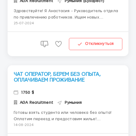
AGA Recruitment
Румыния (Бухарест)
Здравствуйте! Я Анастасия - Руководитель отдела
по привлечению работников. Ищем новых
менеджеров в команду, которые будут заниматься
25-07-2024
поиском потенциальных работников по запросу
компаний заказчиков Требования: Размещение
рекламы для привлечения кандидатов📌
Откликнуться
Взаимодействовать с потенциальными к...
ЧАТ ОПЕРАТОР, БЕРЕМ БЕЗ ОПЫТА,
ОПЛАЧИВАЕМ ПРОЖИВАНИЕ
1750 $
AGA Recruitment
Румыния
Готовы взять студента или человека без опыта!
Оплатим переезд и предоставим жилье!
Обязанности: Прием и обработка входящих звонков
14-08-2024
и заявок от клиентов Консультация клиентов по