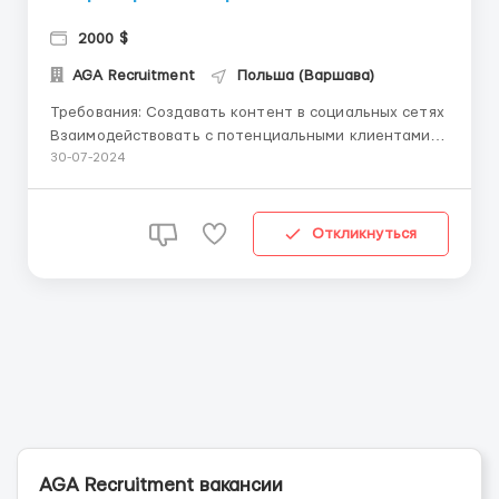
2000 $
AGA Recruitment
Польша (Варшава)
Требования: Создавать контент в социальных сетях
Взаимодействовать с потенциальными клиентами в
режиме чата по скриптам компании Уверение
30-07-2024
владения ПК Способность к обучению Где
работать? Варшава \ большой офис и дружный
коллектив \ 2-3 кофебрейки и обеденный перерыв
Откликнуться
Услов...
AGA Recruitment вакансии