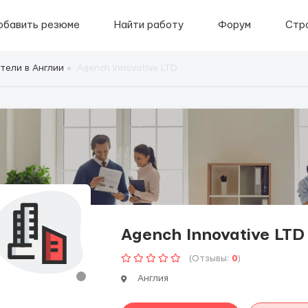
обавить резюме
Найти работу
Форум
Стр
тели в Англии
Аgench Innovative LTD
Аgench Innovative LTD
(Отзывы:
0
)
Англия