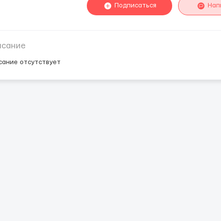
Подписаться
Нап
исание
сание отсутствует