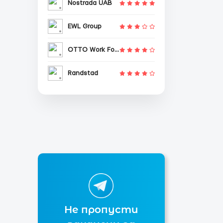
Nostrada UAB
EWL Group
OTTO Work Force
Randstad
Не пропусти