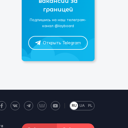
вакансии за
границей
Подпишись на наш телеграм-
канал @layboard
Открыть Telegram
RU
UA
PL
та