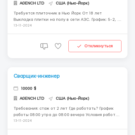
AGENCH LTD
США (Нью-Йорк)
Требуется плиточник в Нью Йорк От 18 лет
Выкладка плитки на полу в сети АЗС. График: 5-2, 8
часовой рабочий день Также помощь с
13-11-2024
оформлением рабочей визы для легального
переезда в США Связывайтесь с нами
WhatsApp +14696966561 ...
Откликнуться
Сварщик-инженер
10000 $
AGENCH LTD
США (Нью-Йорк)
Требования: стаж от 2 лет Где работать? График
работы 08:00 утра до 08:00 вечера Условия работы:
С нами можно связатся через WhatsApp
13-11-2024
Требования: стаж от 2 лет Где работать? График
работы 08:00 утра до 08:00 вечера Условия работы: