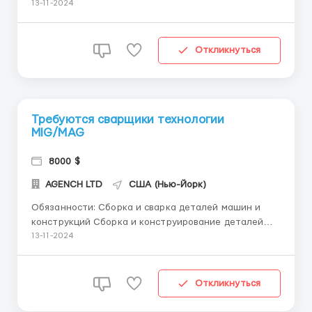
монтажу окон, плиточники, плотники, маляры,
13-11-2024
штукатурщики, сварщики, электрики,
гипсокартонщики и другие специальности.
Требования к кандидатам: возраст от 20 до 50 лет
Откликнуться
(му...
Требуются сварщики технологии
MIG/MAG
8000 $
AGENCH LTD
США (Нью-Йорк)
Обязанности: Сборка и сварка деталей машин и
конструкций Сборка и конструирование деталей
для машиностроения (промышленность пищевых
13-11-2024
продуктов) в соответствии с чертежом
Послесварочная обработка и контроль деталей Для
детальной информации пишите и наши менеджеры
Откликнуться
вас проконсультир...