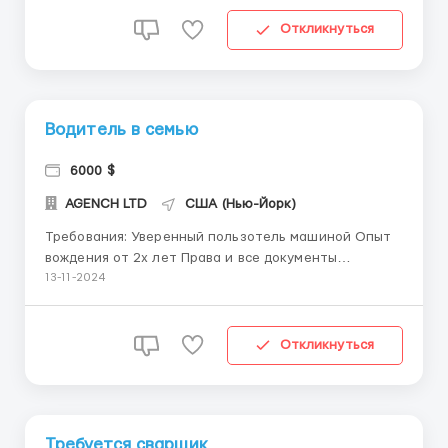
жизни.В пешей доступности к работе.
Связывайтесь с нами WhatsApp +14696966561 ...
Откликнуться
Водитель в семью
6000 $
AGENCH LTD
США (Нью-Йорк)
Требования: Уверенный пользотель машиной Опыт
вождения от 2х лет Права и все документы
Коммуникабельность Ответственность
13-11-2024
Пунктуальность Семья 3 человека. Частный дом,
машину предоставляем. Заправка и обслуживание
все за наш счёт, машину можете использовать и в
Откликнуться
своих целях. ...
Требуется сварщик