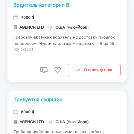
Водитель категории В
7000 $
AGENCH LTD
США (Нью-Йорк)
Требования: Нужен водитель на доставку посылок
по адресам. Мужчины или же женщины от 18 до 55
лет. Рабочий график:пн-пт с 8:00 до 17:00
02-12-2024
Комфортные условия, есть всё необходимое для
жизни.В пешей доступности к работе. Оставляйте
отклики или пишите на мой ватсап: +14696966561 ...
Откликнуться
Требуется сварщик
8000 $
AGENCH LTD
США (Нью-Йорк)
Требования: Желательно иметь опыт работы