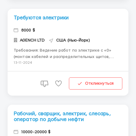
Требуются электрики
8000 $
AGENCH LTD
США (Нью-Йорк)
Требования: Ведение работ по электрике с «0»
(монтаж кабелей и распределительных щитов,
монтаж освещения, подключение
13-11-2024
электрооборудования в новостройках). Наша
компания предоставляет: Полный пакет документов;
Помогаем в оформлении документов; Помощь на
Откликнуться
всех этапах работы; ...
Рабочий, сварщик, электрик, слесарь,
оператор по добыче нефти
10000-20000 $