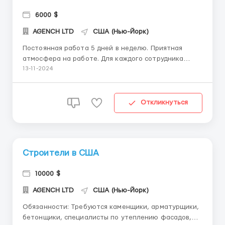
6000 $
AGENCH LTD
США (Нью-Йорк)
Постоянная работа 5 дней в неделю. Приятная
атмосфера на работе. Для каждого сотрудника
оплачиваемая медицинская страховка!
13-11-2024
Связывайтесь с нами в ватсап +14696966561
Постоянная работа 5 дней в неделю. Приятная
атмосфера на работе. Для каждого сотрудника
Откликнуться
оплачиваемая медицинска...
Строители в США
10000 $
AGENCH LTD
США (Нью-Йорк)
Обязанности: Требуются каменщики, арматурщики,
бетонщики, специалисты по утеплению фасадов,