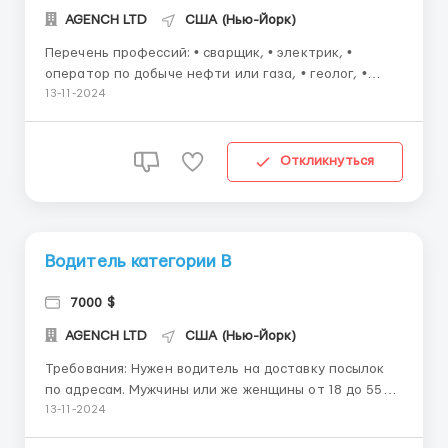
AGENCH LTD
США (Нью-Йорк)
Перечень профессий: • сварщик, • электрик, •
оператор по добыче нефти или газа, • геолог, •
бурильщик, • механик, • моторист, • слесарь, •
13-11-2024
техник по обслуживанию, • КИПиА, • монтажник
трубопроводов, • мон...
Откликнуться
Водитель категории В
7000 $
AGENCH LTD
США (Нью-Йорк)
Требования: Нужен водитель на доставку посылок
по адресам. Мужчины или же женщины от 18 до 55
лет. Рабочий график:пн-пт с 8:00 до 17:00
13-11-2024
Комфортные условия, есть всё необходимое для