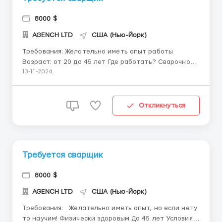
8000 $
AGENCH LTD
США (Нью-Йорк)
Требования: Желательно иметь опыт работы
Возраст: от 20 до 45 лет Где работать? Сварочной
компании/завод по металу Условия работы: Рабочий
13-11-2024
день 8 часов + 1 час отдыха 5 рабочих дней в
неделю и 2 выходных Мы предоставляем вам
помощь, а именно: с переездом, по приезду...
Откликнуться
Требуется сварщик
8000 $
AGENCH LTD
США (Нью-Йорк)
Требования: Желательно иметь опыт, но если нету
то научим! Физически здоровым До 45 лет Условия