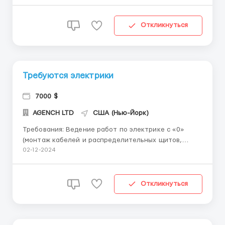
оборудования требуются: мужчины, женщины,
семейные пары, бригады. Перечень профессий: •
сварщик, • электрик, • оператор по добыче не...
Откликнуться
Требуются электрики
7000 $
AGENCH LTD
США (Нью-Йорк)
Требования: Ведение работ по электрике с «0»
(монтаж кабелей и распределительных щитов,
монтаж освещения, подключение
02-12-2024
электрооборудования в новостройках).
Предоставляем: - Официальное трудоустройство -
Всесторонняя поддержка при оформлении
Откликнуться
документов - Инструмент ...