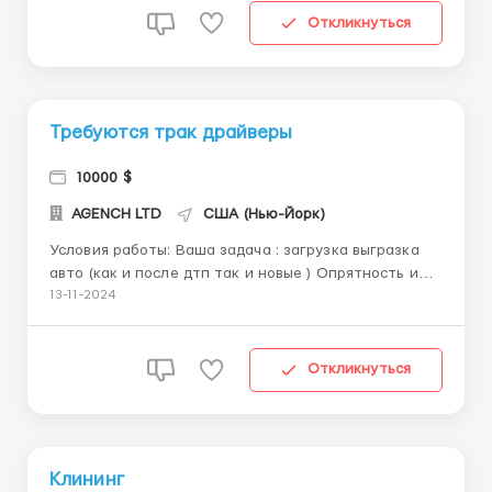
С нами...
Откликнуться
Требуются трак драйверы
10000 $
AGENCH LTD
США (Нью-Йорк)
Условия работы: Ваша задача : загрузка выгразка
авто (как и после дтп так и новые ) Опрятность и
смотреть за авто которое вам дает фирма :
13-11-2024
поддержка на ходу - все расходы которые могут
стать на пути покрываются компанией .
Связывайтесь с нами в ватсап +14696966561 ...
Откликнуться
Клининг