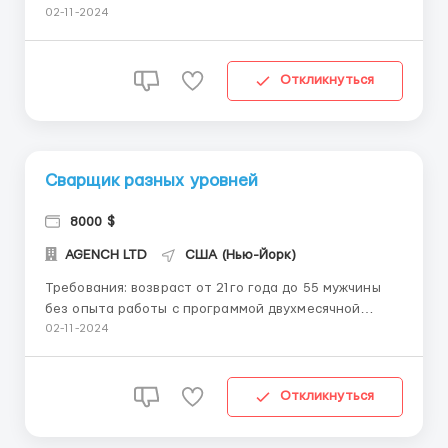
работы: 8 часов работы Перерыв между работой 1
02-11-2024
час 5 рабочих 2 выходных Связывайтесь с нами в
ватсап +14696966561 Требования: Желательно
иметь о...
Откликнуться
Сварщик разных уровней
8000 $
AGENCH LTD
США (Нью-Йорк)
Требования: возвраст от 21го года до 55 мужчины
без опыта работы с программой двухмесячной
оплачиваемой стажировкой без судимости Условия
02-11-2024
работы: нормированный рабочий график по сменно,
день/ночь/два выходных время работы дневной
смены с 7:00 до 19:00, ночной смены с 19:00 до 7:...
Откликнуться