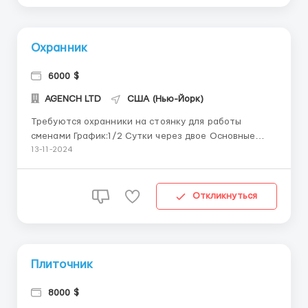
Охранник
6000 $
AGENCH LTD
США (Нью-Йорк)
Требуются охранники на стоянку для работы
сменами График:1/2 Сутки через двое Основные
обязанности: •Своевременное принятие
13-11-2024
смены•Осмотр территории стоянки 10 раз за смену
Требования: •Пунктуальный человек без
алкогольной зависимости •Чувство
Откликнуться
ответственности &b...
Плиточник
8000 $