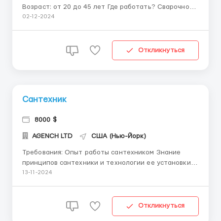
Возраст: от 20 до 45 лет Где работать? Сварочной
компании/завод по металу Условия работы: Рабочий
02-12-2024
день 8 часов + 1 час отдыха 5 рабочих дней в
неделю и 2 выходных Мы предоставляем вам
помощь, а именно: с переездом, по приезду...
Откликнуться
Сантехник
8000 $
AGENCH LTD
США (Нью-Йорк)
Требования: Опыт работы сантехником Знание
принципов сантехники и технологии ее установки
Умение использовать инструменты и оборудование,
13-11-2024
необходимые для выполнения задач Умение читать
и понимать чертежи и схемы Знание языка не
обязательное Обязанности: Установка, ремонт и о...
Откликнуться