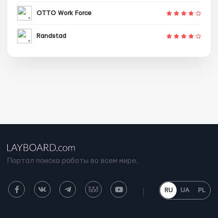
OTTO Work Force
Randstad
Портал поиска работы во всем мире.
RU
UA
PL