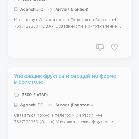
АgеnchLТD
Англия (Лондон)
Меня зовут Ольга я есть в Телеграм и Вотсап +44
7537129360 ПОВАР Обязанности: Приготовление
блюд в соответствии с рецептами ресторана, а
также реализация собственных идей Поддержание
порядка на рабочем месте Требования: Умение
работать в команде Доступность по выходным
Условия р...
Упаковщик фруктов и овощей на ферме
в Бристоле
3800 £ (GBP)
АgеnchLТD
Англия (Бристоль)
Связаться можно в телеграм и вотсап +44
7537129360 (Ольга) Упаковка свежих фруктов и
грибов в соответствии с установленными
стандартами качества и безопасности. Проверка