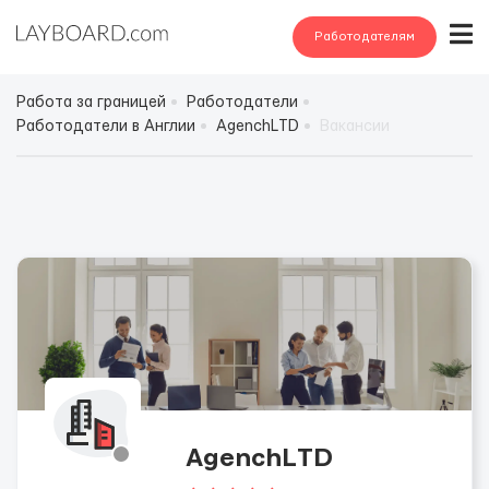
Работодателям
Работа за границей
Работодатели
Работодатели в Англии
АgеnchLТD
Вакансии
АgеnchLТD