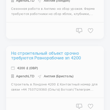
АgеnchLТD
Англия (Лондон)
Сезонная работа в Англию на сбор урожая. Ферме
требуются работники на сбор яблок, клубники,
малины, ежевики, цветов, хмеля, томатов, грибов,
брокколи, капусты. Контактый номер для связи +44
7537129360 (Ольга) Вотсап/Телеграм Условия
работы: Работа в фермерском хозяйстве Работа на
фабр...
На строительный объект срочно
требуются Разнорабочие зп 4200
4200 £ (GBP)
АgеnchLТD
Англия (Бристоль)
Строитель в Лондоне 4200 £ Контактный номер для
связи +44 7537129360 (Ольга) Вотсап/Телеграм
Великобритания, Бристоль Описание вакансии:
Готовы предложить вам комфортные условия
работы на строительных площадках ! Требуются как