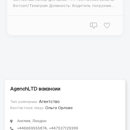
Вотсап/Телеграм Должность: Водитель погрузчика
на складе в Англии. Заработная плата до 5160
фунтов стерлингов в месяц. Рабочие условия:
Работая водителем погрузчика на складе в Англии,
вам понравится работать в трудоемкой обстановке
без б...
АgеnchLТD вакансии
Тип компании:
Агентство
Контактное лицо:
Ольга Орлова
Англия, Лондон
+446669555874, +447537129399