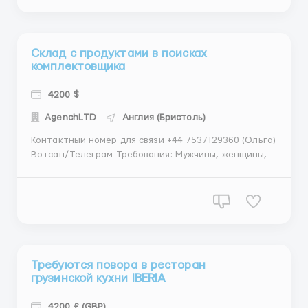
разнорабочие, так и специалисты по различным на...
Склад с продуктами в поисках
комплектовщика
4200 $
АgеnchLТD
Англия (Бристоль)
Контактный номер для связи +44 7537129360 (Ольга)
Вотсап/Телеграм Требования: Мужчины, женщины,
семейные пары Возраст: 18 - 55 лет Без опыта
работы Ответственность, порядочность,
трудолюбие Знание английского языка
необязательно, Условия работы: Упаковка и сорти...
Требуются повора в ресторан
грузинской кухни IBERIA
4200 £ (GBP)