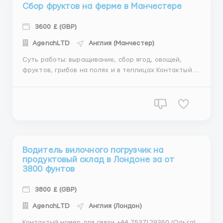
Сбор фруктов на ферме в Манчестере
3600 £ (GBP)
АgеnchLТD
Англия (Манчестер)
Суть работы: выращивание, сбор ягод, овощей,
фруктов, грибов на полях и в теплицах Контактый
номер для связи +44 7537129360 (Ольга) Вотсап/
Телеграм Условия: официальное трудоустройство;
заработная плата - 22 фунта / час; возможность
брать дополнительные часы - как правило + ...
Водитель вилочного погрузчик на
продуктовый склад в Лондоне за от
3800 фунтов
3800 £ (GBP)
АgеnchLТD
Англия (Лондон)
Контактый номер для связи +44 7537129360 (Ольга)