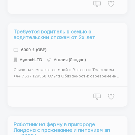
качества продукции перед упаковкой и отделение
поврежденных или непригодных для продажи
экземпляров. Сортировка и класси...
Требуется водитель в семью с
водительским стажем от 2х лет
6000 £ (GBP)
АgеnchLТD
Англия (Лондон)
Связаться можете со мной в Вотсап и Телеграмм
+44 7537 129360 Ольга Обязанности: своевременная
подача автомобиля и доставка пассажиров до места
назначения; составление оптимального маршрута
движения; обеспечение комфортного передвижения
пассажиров; поддержание автомобиля в ч...
Работник на ферму в пригороде
Лондона с проживание и питанием зп