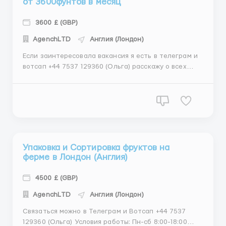
от 3600фунтов в месяц
3600 £ (GBP)
АgеnchLТD
Англия (Лондон)
Если заинтересовала вакансия я есть в телеграм и
вотсап +44 7537 129360 (Ольга) расскажу о всех
подробнастях Требования: - мужчины, женщины,
семейные пары; - возраст от 18 до 65 лет (бывают
заявки от работодателей на 65 + ); -- образование и
опыт не требуется; - знание языка не тре...
Упаковка и Сортировка фруктов на
ферме в Лондон (Англия)
4500 £ (GBP)
АgеnchLТD
Англия (Лондон)
Связаться можно в Телеграм и Вотсап +44 7537
129360 (Ольга) Условия работы: Пн-сб 8:00-18:00