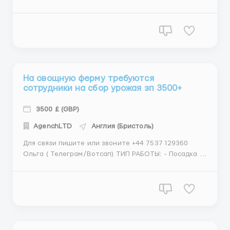
Оплата почасовая 23.50£/час. Оплата происходит
каждую неделю (в воскресенье) на Ваш банковский
счет. Жилье предоставляем в небольших
комфортных домиках со всеми удобствами.
(БЕСПЛАТ...
На овощную ферму требуются
сотрудники на сбор урожая зп 3500+
3500 £ (GBP)
АgеnchLТD
Англия (Бристоль)
Для связи пишите или звоните +44 7537 129360
Ольга ( Телеграм/Вотсап) ТИП РАБОТЫ: - Посадка и
сбор (сбор) различных овощей. Требует физической
силы. Длительная ходьба, необходимость долго
стоять и часто сгибаться — эти действия будут
выполняться ежедневно. Каждый работник должен
б...