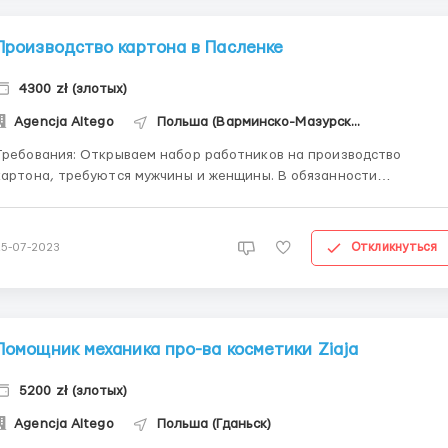
Производство картона в Пасленке
4300 zł (злотых)
Agencja Altego
Польша (Варминско-Мазурское воеводство)
бования: Открываем набор работников на производство
артона, требуются мужчины и женщины. В обязанности
работников будет входить: работа в командах из двух человек при
машине, обслуживание рабочего станка; резка пенопласта,
контроль качества, удаление ненужных картонных элементов...
Откликнуться
25-07-2023
Помощник механика про-ва косметики Ziaja
5200 zł (злотых)
Agencja Altego
Польша (Гданьск)