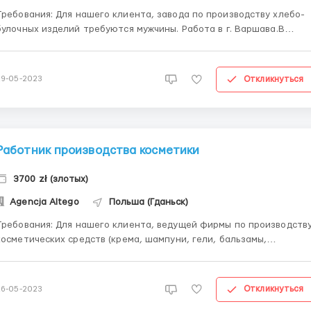
ования: Для нашего клиента, завода по производству хлебо-
булочных изделий требуются мужчины. Работа в г. Варшава.В
обязаности входит: работа на производственных линиях, работа с
тестом,складывание коржей и приготовление полуфабрикатов
согласно требованиям,следить за наполнением емкостей ...
Откликнуться
29-05-2023
Работник производства косметики
3700 zł (злотых)
Agencja Altego
Польша (Гданьск)
ования: Для нашего клиента, ведущей фирмы по производству
косметических средств (крема, шампуни, гели, бальзамы,
лосьйоны) открываем набор жещин на вакансию работник
оизводственной линии. Работа на производстве заключается в:
обслуживание машин которые разливают массу в емкости и
Откликнуться
26-05-2023
пако...