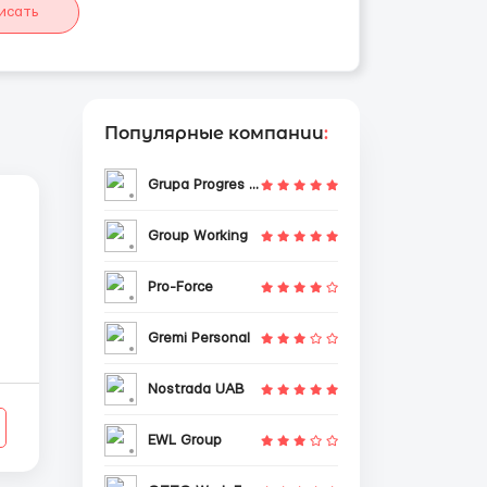
исать
Популярные компании
:
Grupa Progres Sp. z o.o.
Group Working
Pro-Force
Gremi Personal
у
Nostrada UAB
EWL Group