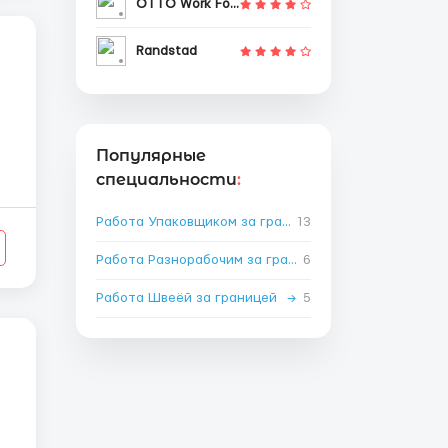
OTTO Work Force
Randstad
Популярные
специальности
:
Работа Упаковщиком за границей
13
→
Работа Разнорабочим за границей
6
→
Работа Швеёй за границей
→
5