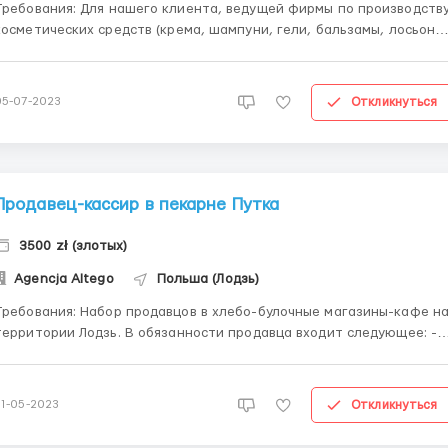
ования: Для нашего клиента, ведущей фирмы по производству
косметических средств (крема, шампуни, гели, бальзамы, лосьоны
открываем набор мужчин на вакансию Помощника Механика .
Работа заключается в ремонте, настройке и исправлении ошибок
в процессе работы конвейерных машин. Нужны технич...
Откликнуться
05-07-2023
Продавец-кассир в пекарне Путка
3500 zł (злотых)
Agencja Altego
Польша (Лодзь)
ования: Набор продавцов в хлебо-булочные магазины-кафе на
территории Лодзь. В обязанности продавца входит следующее: -
обслуживание клиентов кафе в соответствии со стандартами
омпании, продажа выпечки, мороженого -поддержание чистоты и
порядка в магазине -выкладка товара, рациональны...
Откликнуться
31-05-2023