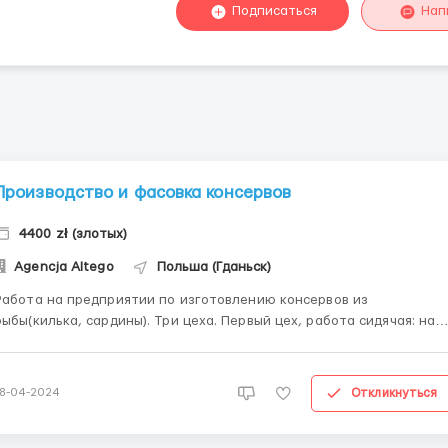
Подписаться
Нап
Производство и фасовка консервов
4400 zł (злотых)
Agencja Altego
Польша (Гданьск)
Работа на предприятии по изготовлению консервов из
ыбы(килька, сардины). Три цеха. Первый цех, работа сидячая: на
продукционной ленте едут коробочки (200 мл), женщина берет эт
коробочку, ставит на весы, заполняет ее рыбкой или килькой(уже
готовой, потрошить и чистить, мыть ничего не надо!!!, и ...
Откликнуться
18-04-2024