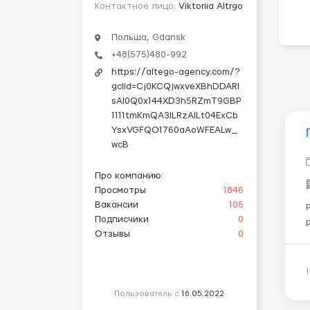
Контактное лицо:
Viktoriia Altrgo
Польша, Gdansk
+48(575)480-992
https://altego-agency.com/?
gclid=Cj0KCQjwxveXBhDDARI
sAI0Q0x144XD3h5RZmT9GBP
1111tmKmQA3lLRzAILt04ExCb
YsxVGFQO1760aAoWFEALw_
wcB
Про компанию
:
Просмотры
1846
Вакансии
105
Подписчики
0
р
Отзывы
0
Пользователь с
16.05.2022