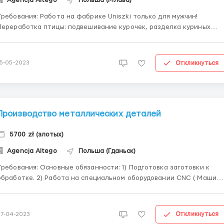
бования: Работа на фабрике Uniszki только для мужчин!
Переработка птицы: подвешивание курочек, разделка куриных
тушек, разборка и сортировка, упаковка мяса. Производство
разделено по цехам. На подвешивании работают только мужчины,
разделка курей и упаковка - женщины. Куриц привозят в ящиках...
Откликнуться
15-05-2023
Производство металлических деталей
5700 zł (злотых)
Agencja Altego
Польша (Гданьск)
ования: Основные обязанности: 1) Подготовка заготовки к
ботке. 2) Работа на специальном оборудовании CNC ( Машина
для изготовления деталей), контроль за работой машины. 3)
Контроль качества, проверка готовых деталей (замеры ) 4)
Маркировка деталей, подготовка к отправке. 5...
Откликнуться
27-04-2023