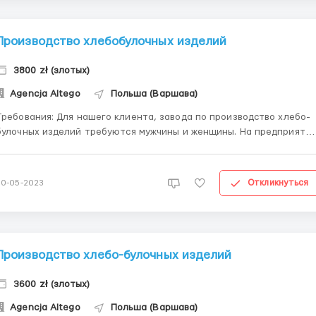
Производство хлебобулочных изделий
3800 zł (злотых)
Agencja Altego
Польша (Варшава)
ования: Для нашего клиента, завода по производство хлебо-
улочных изделий требуются мужчины и женщины. На предприятии
ункционирует 2 цеха: теплый и холодный. Теплый цех: в рабочем
помещении температура около 26 градусов, но возле печек може
доходить 30/34 гр Женщины: перекладывать ...
Откликнуться
30-05-2023
Производство хлебо-булочных изделий
3600 zł (злотых)
Agencja Altego
Польша (Варшава)