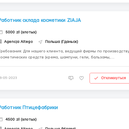
Работник склада косметики ZIAJA
5000 zł (злотых)
Agencja Altego
Польша (Гданьск)
ования: Для нашего клиента, ведущей фирмы по производству
косметических средств (крема, шампуни, гели, бальзамы,
лосьйоны) открываем набор мужчин на вакансию Работник склада.
Работа заключается в: раскладке товара, прием и выдача мас для
продукции, прием и выдача материалов со склада или...
Откликнуться
19-05-2023
Работник Птицефабрики
4500 zł (злотых)
Agencja Altego
Польша (Млава)