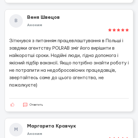
Веня Швецов
В
Аноним
Зіткнувся з питанням працевлаштування в Польші і
завдяки агентству POLRAB зміг його вирішити в
найкоротші сроки. Надійні люди, гідна допомога і
якісний підбір вакансії. Якщо потрібно знайти роботу і
не потрапити на недобросовісних працедавців,
звертайтесь саме до цього агентства, не
пожалкуєте)
Ответить
Маргарита Кравчук
М
Аноним