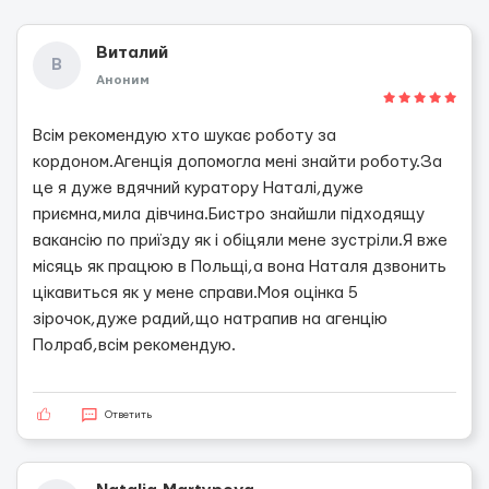
Виталий
В
Аноним
Всім рекомендую хто шукає роботу за
кордоном.Агенція допомогла мені знайти роботу.За
це я дуже вдячний куратору Наталі,дуже
приємна,мила дівчина.Бистро знайшли підходящу
вакансію по приїзду як і обіцяли мене зустріли.Я вже
місяць як працюю в Польщі,а вона Наталя дзвонить
цікавиться як у мене справи.Моя оцінка 5
зірочок,дуже радий,що натрапив на агенцію
Полраб,всім рекомендую.
Ответить