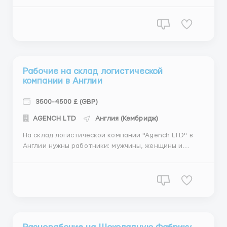
умение следовать инструкциям Требования для
сотрудников мужчин: физическая выносливость,
умение оперировать погрузчиком и соблюдение
инструкций по безопасности Где работать? Лидс,
Ан...
Рабочие на склад логистической
компании в Англии
3500-4500 £ (GBP)
АGENСН LТD
Англия (Кембридж)
На склад логистической компании "Agench LTD" в
Англии нужны работники: мужчины, женщины и
семейные пары от 18 до 60 лет. Для упаковки
интернет-заказов (одежда, продукты, косметика).
"Agench LTD" - международная логистическая
компания которая занимается упаковкой и
доставкой ...