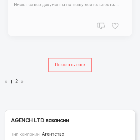
Имеются все документы на нашу деятельности.
Много подставных фирм.Будьте осторожны. На склад
техники Apple в Англию требуется персонал:
мужчины, женщины, семейные пары. Принимаем на
работу граждан всех стран. (Казахстан, Кыргызстан,
Узбекистан, Тадж...
Показать еще
«
2
»
1
АGENСН LТD вакансии
Тип компании:
Агентство