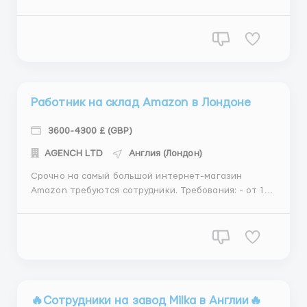
требуется; Знание языка не требуется; Умение
работать в команде, пунктуальность,
ответственность и выносливость. Компания Mars Inc.
- это мировой лидер в производстве кондитерских
изделий, и мы ищем ...
Работник на склад Amazon в Лондоне
3600-4300 £ (GBP)
АGENСН LТD
Англия (Лондон)
Срочно на самый большой интернет-магазин
Amazon требуются сотрудники. Требования: - от 18
до 63 лет - без нарушений миграционного
законодательства - трудолюбивые сотрудники с
желанием развиваться - знание английского языка
не требуется Мы ищем: - разнорабочих на склад.
-водит...
🔥Сотрудники на завод Milka в Англии🔥