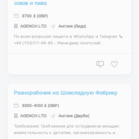
соков и пива
3700 £ (GBP)
АGENСН LТD
Англия (Лидс)
По всем вопросам пишите в WhatsApp и Telegram 📞
+44 (753)717-48-85 - Менеджер Анатолий
Требования: Требования для сотрудников женщин:
внимательность к деталям, организованность и
умение следовать инструкциям Требования для
сотрудников мужчин: физическая выносливость,
умение опериро...
Разнорабочие на Шоколадную Фабрику
3300-4100 £ (GBP)
АGENСН LТD
Англия (Дерби)
Требования: Требования для сотрудников женщин:
внимательность к деталям, организованность и