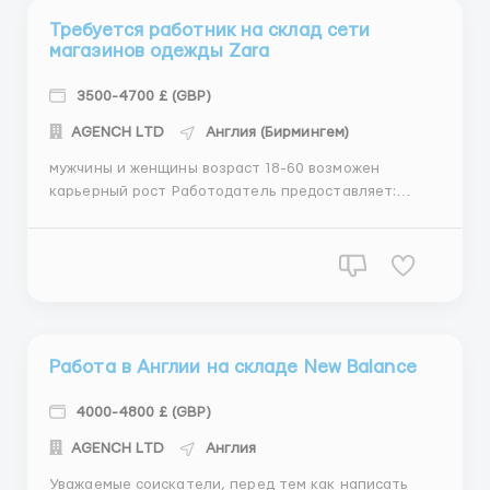
Требуется работник на склад сети
магазинов одежды Zara
3500-4700 £ (GBP)
АGENСН LТD
Англия (Бирмингем)
мужчины и женщины возраст 18-60 возможен
карьерный рост Работодатель предоставляет:
комфортное жилье: проживание в домиках на 4
человека , у каждого своя спальня , туалет и душ
полную медицинскую страховку обучение скидки
50% на покупки в сети магазинов Zara Наше
агенств...
Работа в Англии на складе New Balance
4000-4800 £ (GBP)
АGENСН LТD
Англия
Уважаемые соискатели, перед тем как написать