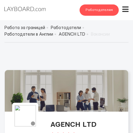
Работодателям
Работа за границей
Работодатели
Работодатели в Англии
АGENСН LТD
Вакансии
АGENСН LТD