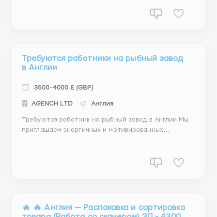
женщины, семейные пары до 58 лет Обязанности:
Работа заключается в сортировке и переупаковке
одежды, обуви,сумок и аксесуаров. Работа не
сложная, и не требую...
Требуются работники на рыбный завод
в Англии
3600-4000 £ (GBP)
АGENСН LТD
Англия
Требуются работник на рыбный завод в Англии Мы
приглашаем энергичных и мотивированных
работников для работы на нашем рыбном заводе в
Норвегии. Мы являемся одним из ведущих
производителей и поставщиков рыбных продуктов,
и ищем сотрудников, готовых присоединиться к
нашей команде и внести свой вклад...
🔥 🔥 Англия — Распаковка и сортировка
товара (Работа со сканером) ЗП - 4300