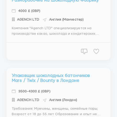
Разнорабочие на Шоколадную Фабрику
4000 £ (GBP)
АGENСН LТD
Англия (Манчестер)
Компания "Agench LTD" специализируется на
производстве какао, шоколада и кондитерских
изделий высочайшего качества. Расположенная в
сердце Манчестера эта фабрика сочетает в себе
традиционные методы производства с
инновационными подходами, чтобы создавать
изысканные и уникальные вкусы."...
Упаковщик шоколадных батончиков
Mars / Twix / Bounty в Лондоне
3500-4300 £ (GBP)
АGENСН LТD
Англия (Лондон)
Требования: Мужчины, женщины, семейные пары;
Возраст от 18 до 55 лет Образование и опыт не