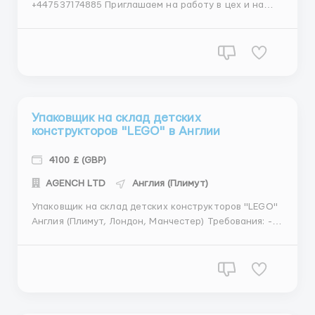
+447537174885 Приглашаем на работу в цех и на
склад по производству мороженого в Англии. Ищем
сотрудников для работы на конвейерной линии,
включая упаковку и фасовку продукции. Предлагаем
трудоустройство в дружественной и
поддерживающей среде. Зарплата: ...
Упаковщик на склад детских
конструкторов "LEGO" в Англии
4100 £ (GBP)
АGENСН LТD
Англия (Плимут)
Упаковщик на склад детских конструкторов "LEGO"
Англия (Плимут, Лондон, Манчестер) Требования: -
Мужчины, женщины, семейные пары - Возраст от 21
до 55 лет 👌 Обязанности: - Сканирование товара -
Упаковка товара - Сбор интернет заказов -
Контроль качества товара ...