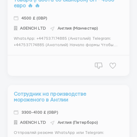
евро 🔥 🔥
4500 £ (GBP)
АGENСН LТD
Англия (Манчестер)
WhatsApp: +447537174885 (Анатолий) Telegram:
+447537174885 (Анатолий) Начало формы Чтобы
быстро ответить на все интересующие вас вопросы,
настоятельно рекомендуем при обращении
указывать страну и название вакансии.
Трудоустройство без посредников договор
подписывается только на месте роб...
Сотрудник на производстве
мороженого в Англии
3300-4100 £ (GBP)
АGENСН LТD
Англия (Петерборо)
Отправляй резюме WhatsApp или Telegram: