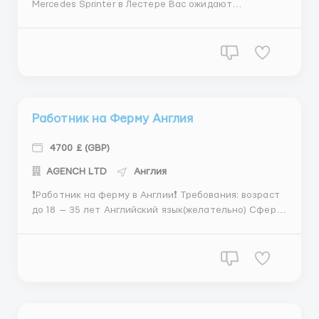
Mercedes Sprinter в Лестере Вас ожидают
комфортные условия работы, не требующие
больших физических нагрузок. В Ваши обязанности
входит управление фургоном Mercedes Sprinter для
доставки грузов в различные точки города. Работа
не предп...
Работник на Ферму Англия
4700 £ (GBP)
АGENСН LТD
Англия
❗️Работник на ферму в Англии❗️ Требования: возраст
до 18 — 35 лет Английский язык(желательно) Сфера
ответственности: молочный отдел (доение,
кормление, ветеринарный уход, прием отёлов и
уход за молодняком); вождение и обслуживание
малой с\х техники; свиноводческий отдел...