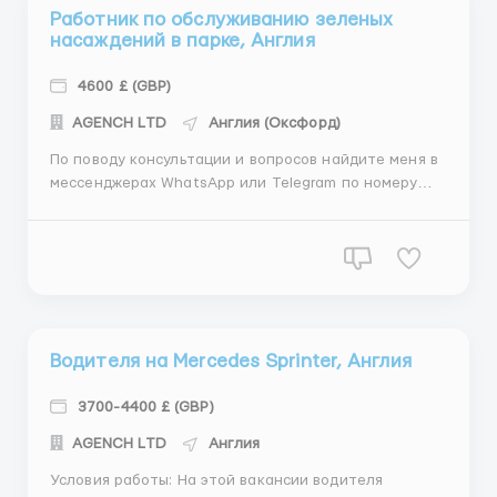
Работник по обслуживанию зеленых
насаждений в парке, Англия
4600 £ (GBP)
АGENСН LТD
Англия (Оксфорд)
По поводу консультации и вопросов найдите меня в
мессенджерах WhatsApp или Telegram по номеру
телефона: +44 7537 174 885 Рабочие условия: Будучи
работником по уходу за зелеными насаждениями в
парке, вы будете нести ответственность за
содержание и чистоту зеленых насаждений парка.
Эта р...
Водителя на Mercedes Sprinter, Англия
3700-4400 £ (GBP)
АGENСН LТD
Англия
Условия работы: На этой вакансии водителя