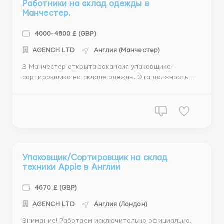
Работники на склад одежды в
Манчестер.
4000-4800 £ (GBP)
АGENСН LТD
Англия (Манчестер)
В Манчестер открыта вакансия упаковщика-
сортировщика на складе одежды. Эта должность
включает в себя упаковку, сортировку,
комплектацию заказов и контроль качества одежды.
Смены по 8 - 10 часов в день, два выходных дня в
неделю. Чистая почасова я заработная плата $30
вчас; Зарплата выпла...
Упаковщик/Сортировщик на склад
техники Apple в Англии
4670 £ (GBP)
АGENСН LТD
Англия (Лондон)
Внимание! Работаем исключительно официально.