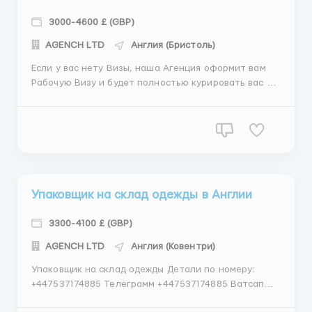
3000-4600 £ (GBP)
АGENСН LТD
Англия (Бристоль)
Если у вас нету Визы, наша Агенция оформит вам
Рабочую Визу и будет полностью курировать вас от
сопровождения документов до перелёта в другую
страну к работодателю. НАШЕ АГЕНТСТВО
ПРЕДОСТАВЛЯЕТ: Менеджера-координатора
Легальное и официальное оформление Полная
поддержка во время процесса труд...
Упаковщик на склад одежды в Англии
3300-4100 £ (GBP)
АGENСН LТD
Англия (Ковентри)
Упаковщик на склад одежды Детали по номеру:
+447537174885 Телеграмм +447537174885 Ватсап
Склад одежды и обуви Требуются: мужчины и