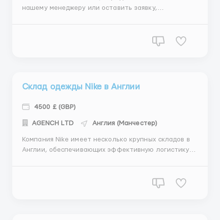
нашему менеджеру или оставить заявку,
убедительная просьба - определиться с вакансией
или сразу писать что для Вас требуется
индивидуальный подбор вакансии, это ускорит
процедуру консультации и предоставит
возможность оказать Вам более качественно свои
ус...
Склад одежды Nike в Англии
4500 £ (GBP)
АGENСН LТD
Англия (Манчестер)
Компания Nike имеет несколько крупных складов в
Англии, обеспечивающих эффективную логистику и
распределение товаров по всей стране. Эти склады
оснащены современными системами хранения и
отгрузки, что позволяет компании оперативно
удовлетворять спрос на свою продукцию. Благодаря
своей географи...