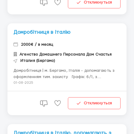
Графік: 6/1, проживання і харчування включені. 📌 ...
Откликнуться
Домробітниця в Італію
2000€ / в месяц
Агенство Домашнего Персонала Дом Счастья
Италия (Бергамо)
Домробітниця | м. Бергамо, Італія - допомагають з
оформленням тим. захисту Графік: 6/1, з
проживанням у родині Склад родини: подружжя з
01-08-2025
двома дітьми (5 і 8 років) Обов’язки: – Секторльне
прибирання будинку площею 320 м² – Прання,
прасування ...
Откликнуться
Домробітниця в Італію, допомагають з