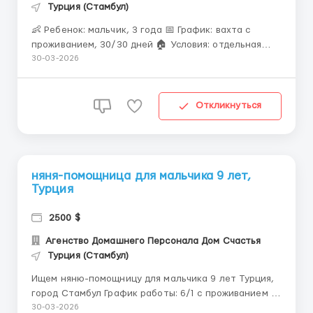
Турция (Стамбул)
👶 Ребенок: мальчик, 3 года 📅 График: вахта с
проживанием, 30/30 дней 🏠 Условия: отдельная
комната, питание, перелет за счет семьи 🍼
30-03-2026
Обязанности: полный уход, развитие, прогулки,
режим дня 💵 З/п: от $2500/мес 📌 Требования: -
опыт в семьях либо готовность пройти онлайн-
Откликнуться
обуч...
няня-помощница для мальчика 9 лет,
Турция
2500 $
Агенство Домашнего Персонала Дом Счастья
Турция (Стамбул)
Ищем няню-помощницу для мальчика 9 лет Турция,
город Стамбул График работы: 6/1 с проживанием и
питанием, контракт на год (оплачиваемый отпуск
30-03-2026