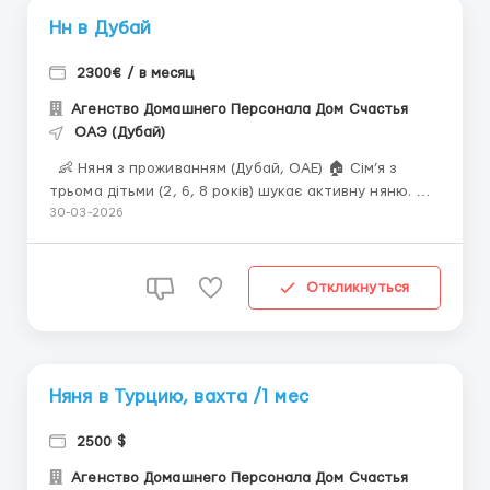
Нн в Дубай
2300€ / в месяц
Агенство Домашнего Персонала Дом Счастья
ОАЭ (Дубай)
👶 Няня з проживанням (Дубай, ОАЕ) 🏠 Сім’я з
трьома дітьми (2, 6, 8 років) шукає активну няню. 💵
Оплата: 2 300 $/міс 📅 Графік: 6/1, проживання та
30-03-2026
харчування за рахунок роботодавця. 📌 Обов’язки:
догляд, організація занять, супровід на гуртки. 🔹
Вимоги: Мінімум 3 рок...
Откликнуться
Няня в Турцию, вахта /1 мес
2500 $
Агенство Домашнего Персонала Дом Счастья