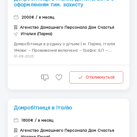
оформленням тим. захисту
2000€ / в месяц
Агенство Домашнего Персонала Дом Счастья
Италия (Парма)
Домробітниця в родину з дітьми | м. Парма, Італія
Умови: – Проживання включено – Графік: 6/1 –
Контракт мінімум на 1 рік Обов’язки: – Ранковий
01-08-2025
супровід дитини до школи на авто – Підтримка
чистоти в будинку – Прасування, допо...
Откликнуться
Домробітниця в Італію
1800€ / в месяц
Агенство Домашнего Персонала Дом Счастья
Италия (Генуя)