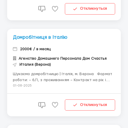
домом – Прання, прасування, приготування Графік:
...
Откликнуться
Домробітниця в Італію
2000€ / в месяц
Агенство Домашнего Персонала Дом Счастья
Италия (Верона)
Шукаємо домробітницю | Італія, м. Верона Формат
роботи: – 6/1, з проживанням – Контракт на рік і
більше – Відпустка: оплачувана, 14 днів кожні 6 міс.
01-08-2025
Або 3-4 тижні 1 раз на рік Обов’язки: – Прибирання,
сортування речей – Догляд за га...
Откликнуться