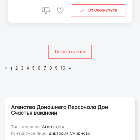
Ігри, розвивальні заняття - Допомога з вечерею та
гігієною &nbs...
Откликнуться
Показать еще
«
2
3
4
5
6
7
8
9
10
»
1
Агенство Домашнего Персонала Дом
Счастья вакансии
Тип компании:
Агентство
Контактное лицо:
Виктория Смирнова