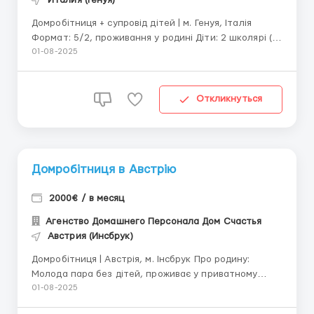
Домробітниця + супровід дітей | м. Генуя, Італія
Формат: 5/2, проживання у родині Діти: 2 школярі (6
та 9 років) Обов’язки: – Вранці — супровід дітей до
01-08-2025
школи – Прибирання, організація простору – Прання
та складання одягу – Допомога ...
Откликнуться
Домробітниця в Австрію
2000€ / в месяц
Агенство Домашнего Персонала Дом Счастья
Австрия (Инсбрук)
Домробітниця | Австрія, м. Інсбрук Про родину:
Молода пара без дітей, проживає у приватному
будинку 180 м². Шукають домробітницю на повний
01-08-2025
день з проживанням. Обов’язки: – Повний догляд за