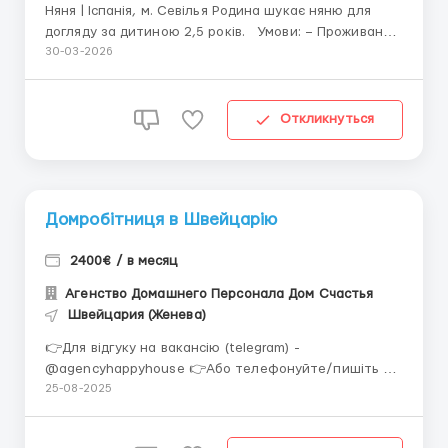
Няня | Іспанія, м. Севілья Родина шукає няню для
догляду за дитиною 2,5 років. Умови: – Проживання
в будинку (окрема кімната) – Графік: 6/1, неділя
30-03-2026
вихідна – Робочий час: 9:00–18:00 – Контракт:
мінімум 1 рік Обов’язки: &...
Откликнуться
Домробітниця в Швейцарію
2400€ / в месяц
Агенство Домашнего Персонала Дом Счастья
Швейцария (Женева)
👉Для відгуку на вакансію (telegram) -
@agencyhappyhouse 👉Або телефонуйте/пишіть -
+380985798848 🧹 Домробітниця (Женева,
25-08-2025
Швейцарія) 🏡 Приватний будинок 250 м², сім’я з
дитиною-школярем. 💶 Оплата: 2 400 євро/міс 📅