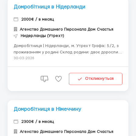
Домробітниця в Нідерланди
2000€ / в месяц
Агенство Домашнего Персонала Дом Счастья
Нидерланды (Утрехт)
Домробітниця | Нідерланди, м. Утрехт Графік: 5/2, з
проживанням у родині Склад родини: двоє дорослих,
один школяр Обов’язки: – Прибирання будинку
30-03-2026
площею 200 м² – Прання, прасування, організація
зберігання – Легка допомога в приготуванні їжі ...
Откликнуться
Домробітниця в Німеччину
2300€ / в месяц
Агенство Домашнего Персонала Дом Счастья