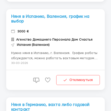
Няня в Испанию, Валенсия, график на
выбор
3000 €
Агенство Домашнего Персонала Дом Счастья
Испания (Валенсия)
Нужна няня в Испанию, г. Валенсия. График работы
обсуждается, можно работать вахтовым методом
2/2, 3/3 , можно 6/1 длительно. С проживанием.
30-03-2026
Питание, перелет и проживание за счет заказчика.
Семья из Украины, более 5 лет проживают в
Испании. Ребенку 2 года, девочка, один ребенок в ...
Откликнуться
Няня в Германию, вахта либо годовой
контракт