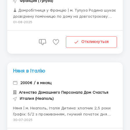
Франция (Тулуза)
🧹 Домробітниця у Францію | м. Тулуза Родина шукає
досвідчену помічницю по дому на довгострокову
співпрацю. Основні обов’язки: - Щоденне
01-08-2025
прибирання будинку (200 м²); - Прання, прасування,
догляд за текстилем; - Приготування їжі Графік: –
6/1 з проживанн...
Откликнуться
Няня в Італію
2000€ / в месяц
Агенство Домашнего Персонала Дом Счастья
Италия (Неаполь)
Няня | м. Неаполь, Італія Дитина: хлопчик 2,5 роки
Графік: 5/2 з проживанням, гнучкий початок дня
Контракт: постійна робота, з відпустками
30-07-2025
Обов’язки: - Ранковий догляд, прогулянки, сон -