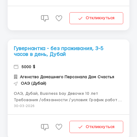
24 дня) Или вахтовый метод 3/3 мес. Оплата: 2000-
2500 долл/мес Дорога, питание и проживание за
счет заказчика. Обязанности: уход за ребенком,
Откликнуться
кормлен...
Гувернантка - без проживания, 3-5
часов в день, Дубай
5000 $
Агенство Домашнего Персонала Дом Счастья
ОАЭ (Дубай)
ОАЭ, Дубай, Business bay Девочке 10 лет
Требования /обязанности /условия: График работы:
5/2 (суббота и воскресенье- выходные, без
30-03-2026
проживания!!) Несколько часов в день (3-4-5 часов)
отвезти и забрать девочку в/со школы, секций,
элементарно иногда приготовить что-то девочке,
Откликнуться
закинуть и...