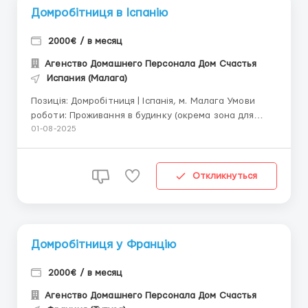
Домробітниця в Іспанію
2000€ / в месяц
Агенство Домашнего Персонала Дом Счастья
Испания (Малага)
Позиція: Домробітниця | Іспанія, м. Малага Умови
роботи: Проживання в будинку (окрема зона для
персоналу) Харчування + базові витрати покриває
01-08-2025
родина Робота 5 днів на тиждень, субота-неділя —
вихідні Ваші обов’язки: - Генеральне та
підтримуюче прибирання - ...
Откликнуться
Домробітниця у Францію
2000€ / в месяц
Агенство Домашнего Персонала Дом Счастья