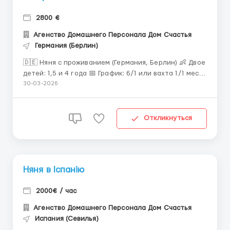
2800 €
Агенство Домашнего Персонала Дом Счастья
Германия (Берлин)
🇩🇪 Няня с проживанием (Германия, Берлин) 👶 Двое
детей: 1,5 и 4 года 📅 График: 6/1 или вахта 1/1 мес
🏡 Проживание: отдельная комната в доме +
30-03-2026
питание 🍼 Обязанности: уход, питание, гигиена,
сопровождение, организация игр и досуга 💶 З/п: от
€2800-3000/мес 📌 Требования: - опыт в семьях,
Откликнуться
реко...
Няня в Іспанію
2000€ / час
Агенство Домашнего Персонала Дом Счастья
Испания (Севилья)