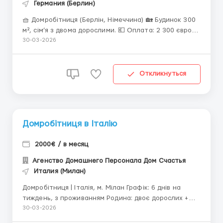
Германия (Берлин)
🧺 Домробітниця (Берлін, Німеччина) 🏡 Будинок 300
м², сім’я з двома дорослими. 💶 Оплата: 2 300 євро/
міс 📅 Графік: 5/2, проживання та харчування
30-03-2026
надаються. 📌 Обов’язки: генеральне та щоденне
прибирання, догляд за гардеробом, іноді допомога
на кухні. 🔹 Вимоги: - Досві...
Откликнуться
Домробітниця в Італію
2000€ / в месяц
Агенство Домашнего Персонала Дом Счастья
Италия (Милан)
Домробітниця | Італія, м. Мілан Графік: 6 днів на
тиждень, з проживанням Родина: двоє дорослих +
дитина 7 років Обов’язки: – Супровід дитини до
30-03-2026
школи та назад (на авто) – Щоденне прибирання