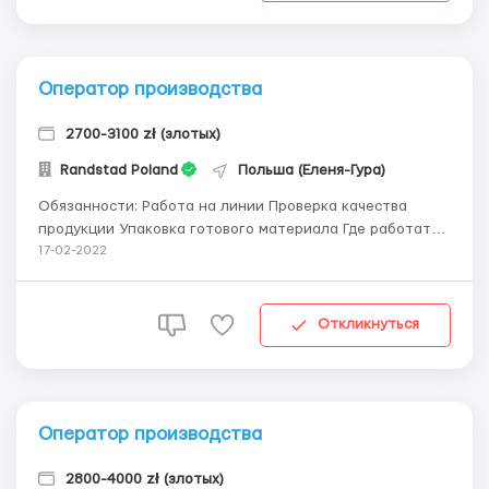
Оператор производства
2700-3100 zł (злотых)
Randstad Poland
Польша (Еленя-Гура)
Обязанности: Работа на линии Проверка качества
продукции Упаковка готового материала Где работать?
Производства Schneider Условия работы: Договор -
17-02-2022
умова о праце (Umową o pracę) График - 3 смены по 8
часов Заробтная плата – 3600 зл брутто в месяц
основа Пр...
Откликнуться
Оператор производства
2800-4000 zł (злотых)