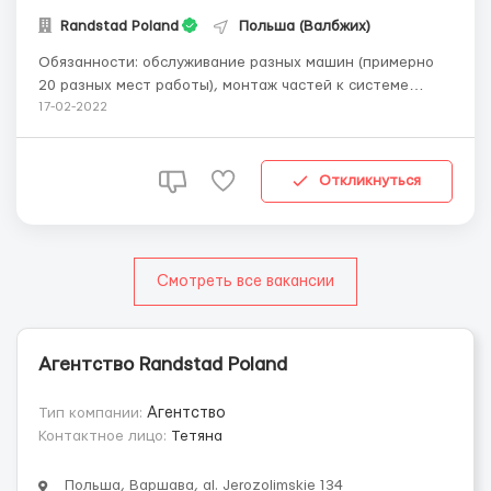
Randstad Poland
Польша (Валбжих)
Обязанности: обслуживание разных машин (примерно
20 разных мест работы), монтаж частей к системе
рулевого управления, уборка рабочего места,
17-02-2022
соблюдение правил техники безопасности на рабочем
месте. Где работать? Производство электрических
систем рулевого управления для таких ...
Откликнуться
Смотреть все вакансии
Агентство Randstad Poland
Тип компании:
Агентство
Контактное лицо:
Тетяна
Польша, Варшава, al. Jerozolimskie 134