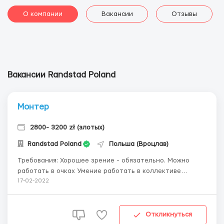
О компании
Вакансии
Отзывы
Вакансии Randstad Poland
Монтер
2800- 3200 zł (злотых)
Randstad Poland
Польша (Вроцлав)
Требования: Хорошее зрение - обязательно. Можно
работать в очках Умение работать в коллективе
Готовность к работе в 3 сменах Опыт работы на
17-02-2022
производстве будет дополнительным преимуществом
Где работать? Стабильная работа у нашего партнера -
фирмы Diehl Controls. Город Namysł&...
Откликнуться