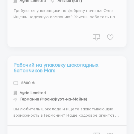
Agrie Lemited
Англия (Бат)
Требуются упаковщики на фабрику печенья Oreo
Ищешь надежную компанию? Хочешь работать на
прямую без посредников и иметь достойную оплату
?Напиши мне сейчас – это ускорит процесс
оформления документов и выход на работу :)
Работаем с гражданами стран СНГ (Россия,
Беларусь, Узбекистан, К...
Рабoчий на упакoвку шoкoладных
батoнчикoв Mars
3800 €
Agrie Lemited
Германия (Франкфурт-на-Майне)
Вы любитель шоколада и ищете захватывающую
возможность в Германии? Наше кадровое агентство
в настоящее время ищет энтузиастов для работы в
качестве рабочих по упаковке шоколадных