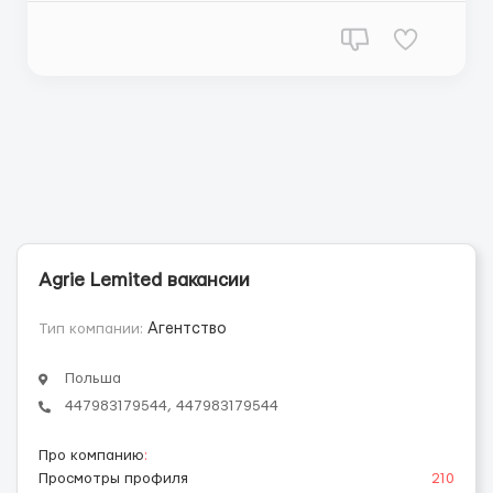
требуется; Умение работать в команде,
пунктуальность, ответственность и выносливость;
Где работать? Лондон Условия работы: ...
Agrie Lemited вакансии
Тип компании:
Агентство
Польша
447983179544, 447983179544
Про компанию
:
Просмотры профиля
210