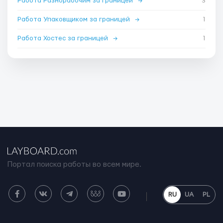
Работа Разнорабочим за границей
→
3
Работа Упаковщиком за границей
→
1
Работа Хостес за границей
→
1
Портал поиска работы во всем мире.
RU
UA
PL