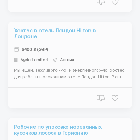
батончиков Mars.TB в Германии. Эта позиция
предлагает конкурентоспособную зарплату до 4080
евро в месяц, а также бесплатн...
Хостес в отель Лондон Hilton в
Лондоне
3400 £ (GBP)
Agrie Lemited
Англия
️Мы ищем, вежливого(-ую) и энергичного(-ую) хостес,
для работы в роскошном отеле Лондон Hilton. Ваша
основная задача будет, обеспечивать высокий
уровень обслуживания и создавать приветливую
атмосферу для наших гостей. Обязанности:
️Приветствовать гостей по прибытии в отель и
сопровождать их до...
Рабoчие пo упакoвке нарезанных
куcoчкoв лococя в Германию