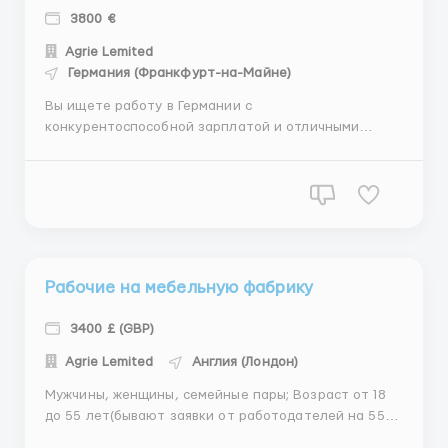
3800 €
Agrie Lemited
Германия (Франкфурт-на-Майне)
Вы ищете работу в Германии с
конкурентоспособной зарплатой и отличными
условиями труда? В нашем кадровом агентстве есть
интересная вакансия для работников по упаковке
кусков нарезанного лосося в Германии с зарплатой
до 4848 € в месяц. Условия труда на этой должности
комфортные, труд не требу...
Рабочие на мебельную фабрику
3400 £ (GBP)
Agrie Lemited
Англия (Лондон)
Мужчины, женщины, семейные пары; Возраст от 18
до 55 лет(бывают заявки от работодателей на 55+);
Образование и опыт не требуются; Знания языка не