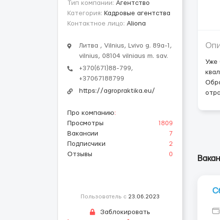
Тип компании:
Агентство
Категория:
Кадровые агентства
Контактное лицо:
Aliona
Оп
Литва , Vilnius, Lvivo g. 89a-1,
vilnius, 08104 vilniaus m. sav.
Уже 
+370(671)88-799,
квал
+37067188799
Обра
https://agropraktika.eu/
отра
Про компанию
:
Просмотры
1809
Вакансии
7
Подписчики
2
Отзывы
0
Вакан
С
Пользователь с
23.06.2023
Заблокировать