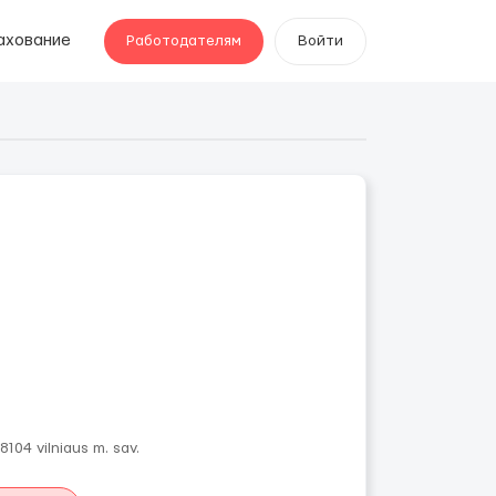
ахование
Работодателям
Войти
08104 vilniaus m. sav.