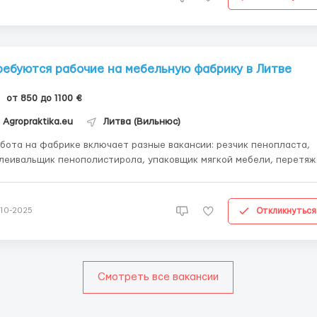
ребуются рабочие на мебельную фабрику в Литве
от 850 до 1100 €
Agropraktika.eu
Литва (Вильнюс)
бота на фабрике включает разные вакансии: резчик пенопласта,
леивальщик пенополистирола, упаковщик мягкой мебели, перетяж
нью корпуса мебели, швеи, плотники и др. 5 рабочих дней в
бочий день с 7:00 до 15:30; Обеденный перерыв и
а коротких перерыва за с...
Откликнуться
-10-2025
Смотреть все вакансии