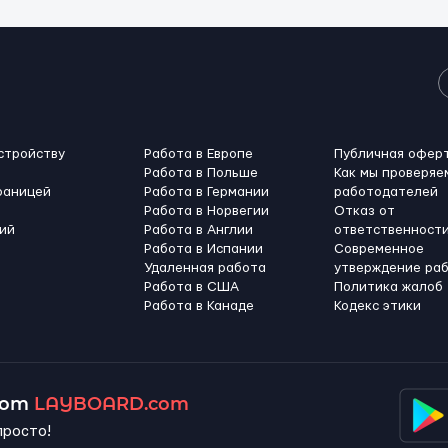
стройству
Работа в Европе
Публичная офер
Работа в Польше
Как мы проверяе
раницей
Работа в Германии
работодателей
Работа в Норвегии
Отказ от
ий
Работа в Англии
ответственност
Работа в Испании
Современное
Удаленная работа
утверждение ра
Работа в США
Политика жалоб
Работа в Канадe
Кодекс этики
 от
LAYBOARD.com
просто!