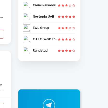
Gremi Personal
Nostrada UAB
ак
EWL Group
OTTO Work Force
Randstad
).