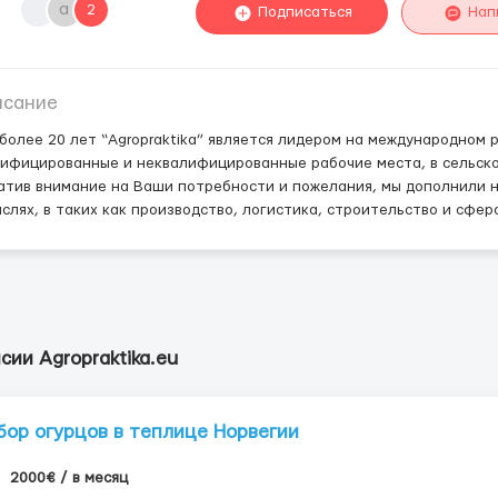
a
2
Подписаться
Нап
исание
более 20 лет “Agropraktika” является лидером на международном
ифицированные и неквалифицированные рабочие места, в сельскох
тив внимание на Ваши потребности и пожелания, мы дополнили н
слях, в таких как производство, логистика, строительство и сфера
сии Agropraktika.eu
бор огурцов в теплице Норвегии
2000€ / в месяц