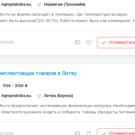
Agropraktika.eu
Норвегия (Тронхейм)
бота на ферме проходит в теплицах, где температура воздуха
жет быть высокой (23–30 °C). Работа может быть как командной, т
стоятельной. Основные задачи: Посадка саженцев. Уход за
ощами — подвязывание/закручивание, чтобы они росли вверх, с...
Откликнуться
-10-2025
омплектовщик товаров в Литву
1100 - 2100 €
Agropraktika.eu
Литва (Каунас)
бота предполагает интенсивную физическую нагрузку. Необходимо
 электропогрузчиках ездить и собирать товары (продукты питания
 складах внедрена система голосового управления (voice picking),
о ощутимо облегчает работу и экономить Ваше время, ведь чем
льше заказов Вы выполняете, тем бол...
Откликнуться
-10-2025