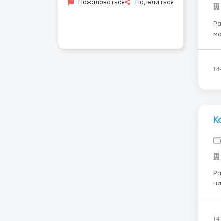
Пожаловаться
Поделиться
Ра
мо
и само
ов
14
К
Ра
на
На
чт
бо
14