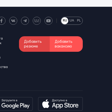
RU
UA
PL
та
Добавить
Добавить
м
резюме
вакансию
и
бства