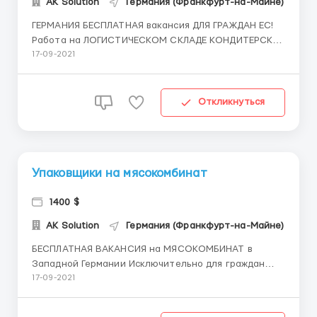
AK Solution
Германия (Франкфурт-на-Майне)
ГЕРМАНИЯ БЕСПЛАТНАЯ вакансия ДЛЯ ГРАЖДАН ЕС!
Работа на ЛОГИСТИЧЕСКОМ СКЛАДЕ КОНДИТЕРСКИХ
ИЗДЕЛИЙ (фасовка, упаковка, сортировка)
17-09-2021
ЗАРПЛАТА: от 9.60€ до 11€ брутто/час Чистыми в
месяц около 1300€ - 1500€ нетто ОБЯЗАНОСТИ:
Простые производственные работы: ✔...
Откликнуться
Упаковщики на мясокомбинат
1400 $
AK Solution
Германия (Франкфурт-на-Майне)
БЕСПЛАТНАЯ ВАКАНСИЯ на МЯСОКОМБИНАТ в
Западной Германии Исключительно для граждан
одной из стран Евросоюза. Простые упаковочные
17-09-2021
работы готовых мясных копченых изделий ___
Начальная ЗАРАБОТНАЯ ПЛАТА составляет от 10,29