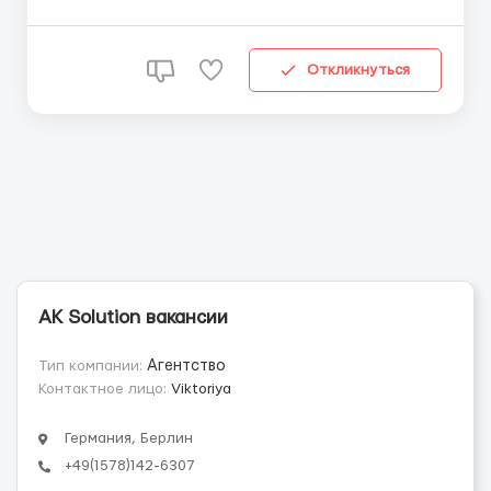
ЗАБОЯ!) Требования: - Мужчины до 45 лет -
Документы: ПАСПОРТ ЕС или ПМЖ в Германии - Без
опыта - Без знания языка Условия
Откликнуться
трудоустройства:...
AK Solution вакансии
Тип компании:
Агентство
Контактное лицо:
Viktoriya
Германия, Берлин
+49(1578)142-6307