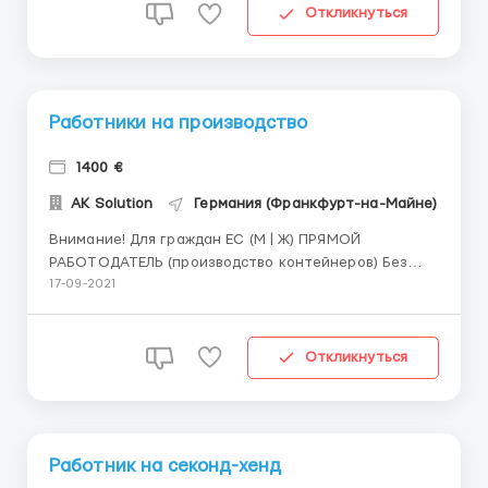
€/час брутто ОБЯЗАННОСТИ: Без никаких
Откликнуться
требовани...
Работники на производство
1400 €
AK Solution
Германия (Франкфурт-на-Майне)
Внимание! Для граждан ЕС (М | Ж) ПРЯМОЙ
РАБОТОДАТЕЛЬ (производство контейнеров) Без
знания немецкого языка Требуются: Работники на
17-09-2021
производство (М|Ж) Монтажники контейнерных
модулей Водители СЕ Водители погрузчика
Эскаваторщики Строители всех направлений:
Откликнуться
Гипсокартонщик...
Работник на секонд-хенд