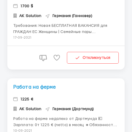
1700 $
AK Solution
Германия (Ганновер)
Требования: Новая БЕСПЛАТНАЯ ВАКАНСИЯ для
ГРАЖДАН ЕС Женщины | Семейные пары
Местоположение: Osnabrück, Germany Без знания
17-09-2021
языка и квалификации! Работа заключается в
сортировке и фасовке использованной одежды и
аксессуаров на складе. (фото/видео с места работы
Откликнуться
предо...
Работа на ферме
1225 €
AK Solution
Германия (Дортмунд)
Работа на ферме недалеко от Дортмунда 💶
Зарплата: 0т 1225 € (netto) в месяц 🔸️Обязанности:
Работник при индюшиной ферме: уход, отлов (БЕЗ
10-09-2021