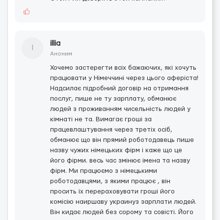
illia
I
Аноним
Хочемо застерегти всіх бажаючих, які хочуть
працювати у Німеччинi через цього аферiста!
Надсилає пiдробний договір на отримання
послуг, пише не ту зарплату, обманює
людей з проживанням чисельність людей у
кімнаті не та. Вимагає гроші за
працевлаштування через третіх осіб,
обманює що він прямий роботодавець пише
назву чужих німецьких фірм і каже що це
його фірми. весь час змінює імена та назву
фірм. Ми працюємо з німецькими
роботодавцями, з якими працює , він
просить їх перераховувати гроші його
комісію наиршаву украинуз зарплати людей.
Вiн кидає людей без сорому та совісті. Його