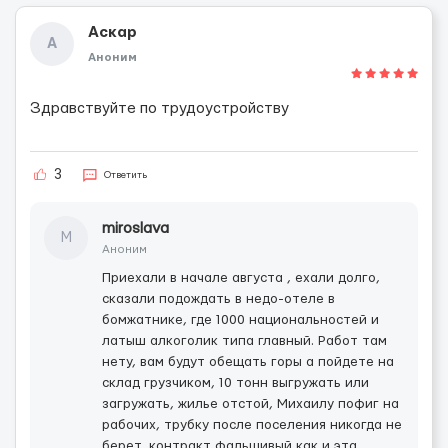
Аскар
А
Аноним
Здравствуйте по трудоустройству
3
Ответить
miroslava
M
Аноним
Приехали в начале августа , ехали долго,
сказали подождать в недо-отеле в
бомжатнике, где 1000 национальностей и
латыш алкоголик типа главный. Работ там
нету, вам будут обещать горы а пойдете на
склад грузчиком, 10 тонн выгружать или
загружать, жилье отстой, Михаилу пофиг на
рабочих, трубку после поселения никогда не
берет, контракт фальшивый как и эта