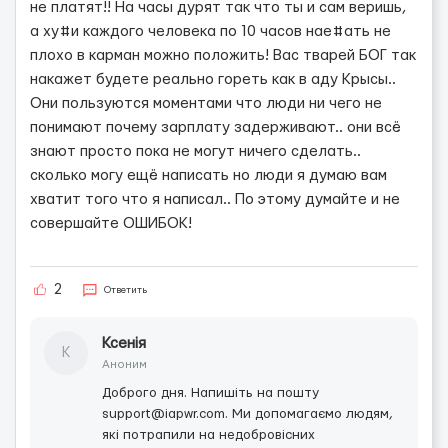
не платят!! На часы дурят так что ты и сам веришь,
а ху#и каждого человека по 10 часов нае#ать не
плохо в карман можно положить! Вас тварей БОГ так
накажет будете реально гореть как в аду Крысы..
Они пользуются моментами что люди ни чего не
понимают почему зарплату задерживают.. они всё
знают просто пока не могут ничего сделать..
сколько могу ещё написать но люди я думаю вам
хватит того что я написал.. По этому думайте и не
совершайте ОШИБОК!
2
Ответить
Ксенія
К
Аноним
Доброго дня. Напишіть на пошту
support@iapwr.com. Ми допомагаємо людям,
які потрапили на недобровісних