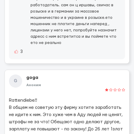
работодатель. сам он ц иршавы, сеичас в
розыске и в германии за массовое
мошеничество и в украине в розыске.ето
мошенник не платите деньги наперед ,
лицензии у него нет, попробуйте назначит
адресс с ним встретитса и вы поймете что
ето не реально
3
goga
G
Аноним
Rattendiebe!!
В общем не советую эту фирму хотите заработать
не идите к ним. Это хуже чем в Аду людей не ценят,
штрафы не за что! Обещают одно делают другое,
зарплату не повышают - по закону! До 26 лет 1злот