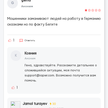
gena
G
Аноним
Мошенники заманивают людей на работу в Германию
сказками но по факту Бегите
1
Ответить
Ксения
К
Аноним
Гена, здравствуйте. Расскажите детальнее о
сложившейся ситуации, моя почта
support@iapwr.com. Возможно получится вам
помочь.
1
Jamol turayev
30