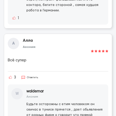
контора, бегите стороной , самая худшая
работа в Германии.
1
Алла
А
Аноним
Всё супер
3
Ответить
waldemar
W
Аноним
Будьте осторожны с етим человеком он
сеичас в тунисе прячется , дает обьявления
от разных фирм о говорит что прямой