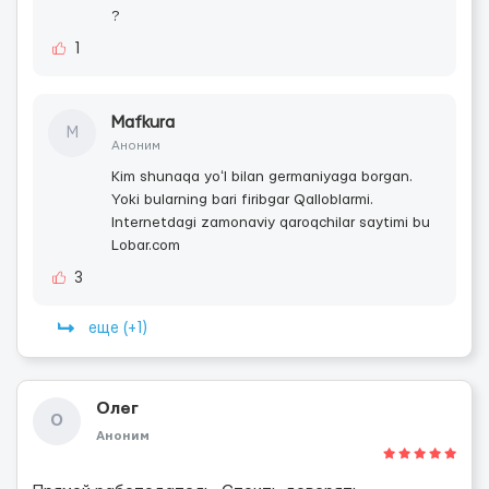
?
1
Mafkura
M
Аноним
Kim shunaqa yoʻl bilan germaniyaga borgan.
Yoki bularning bari firibgar Qalloblarmi.
Internetdagi zamonaviy qaroqchilar saytimi bu
Lobar.com
3
еще (+1)
Олег
О
Аноним