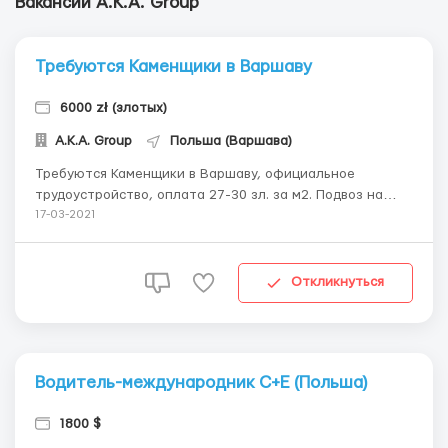
Вакансии А.К.А. Group
Требуются Каменщики в Варшаву
6000 zł (злотых)
А.К.А. Group
Польша (Варшава)
Требуются Каменщики в Варшаву, официальное
трудоустройство, оплата 27-30 зл. за м2. Подвоз на
работу, предоставляется спецодежда, есть места для
17-03-2021
проживания. Трудоустройство по биометрии или визе.
+380669134810 ...
Откликнуться
Водитель-международник С+Е (Польша)
1800 $