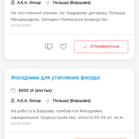
А.К.А. Group
Польша (Варшава)
На постоянной основе, по трудовому договору. Польша,
Мендзыздрое, Западно-Поморское воєводство
Требуется водитель, права: категории С+Е Особые
02-03-2021
требования: иметь код 95 польский. Работа в
транспортной компании. Водитель с опытом работы на
тягаче плюс стандартный тентованный полуприцеп.
Откликнуться
Маршр...
Фасадчики для утепления фасада
6000 zł (злотых)
А.К.А. Group
Польша (Варшава)
На работу в Варшаву требуются Фасадчики,
официальное трудоустройство, оплата 50-55 зл. за м2+
доплата. Трудоустройство по биометрии или визе.
02-03-2021
Подвоз на работу, предоставляется спецодежда, есть
места для проживания. ...