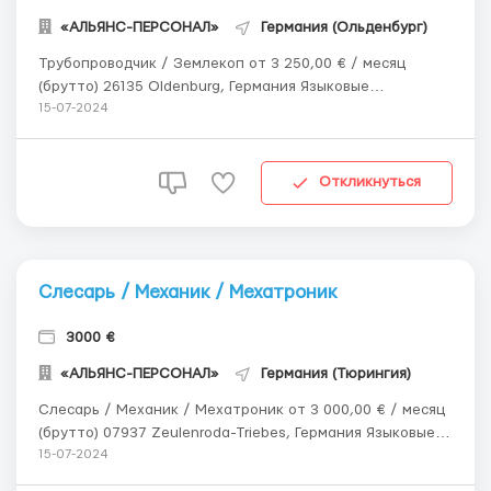
«АЛЬЯНС-ПЕРСОНАЛ»
Германия (Ольденбург)
Трубопроводчик / Землекоп от 3 250,00 € / месяц
(брутто) 26135 Oldenburg, Германия Языковые
требования: Немецкий - A2 или Английский - A2
15-07-2024
Описание: В связи с расширением предприятия в
области строительства подземных коммуникаций и
трубопроводов, мы ищем опытных и ква...
Откликнуться
Слесарь / Механик / Мехатроник
3000 €
«АЛЬЯНС-ПЕРСОНАЛ»
Германия (Тюрингия)
Слесарь / Механик / Мехатроник от 3 000,00 € / месяц
(брутто) 07937 Zeulenroda-Triebes, Германия Языковые
требования: Немецкий - B1 Описание: 💼 Обязанности:
15-07-2024
Техническое обслуживание и ремонт наших