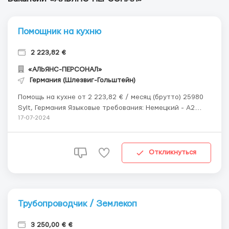
Помощник на кухню
2 223,82 €
«АЛЬЯНС-ПЕРСОНАЛ»
Германия (Шлезвиг-Гольштейн)
Помощь на кухне от 2 223,82 € / месяц (брутто) 25980
Sylt, Германия Языковые требования: Немецкий - A2
Описание: Для нашего отельного комплекса BSW-
17-07-2024
Inselhotel Rote Erde на острове Боркум срочно
требуется сотрудник для работы на кухне. 🍽️ Твои
обязанности 🍽️ Подготовка...
Откликнуться
Трубопроводчик / Землекоп
3 250,00 € €