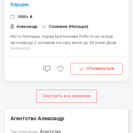
Карщик
1000+ €
Александр
Словакия (Малацки)
Місто Малацки, поряд Братислави Робота на складі
автозаводу 2 чоловіків на кару віком до 55 років Досвід
роботи на карі обов'язковий! Потрібно на кару
04-04-2023
багатотонку із довгими вилами! Для кандидатів, які не
мають документів на кару, але є бажання пройти курси
навчан...
Откликнуться
Смотреть все вакансии
Агентство Александр
Тип компании:
Агентство