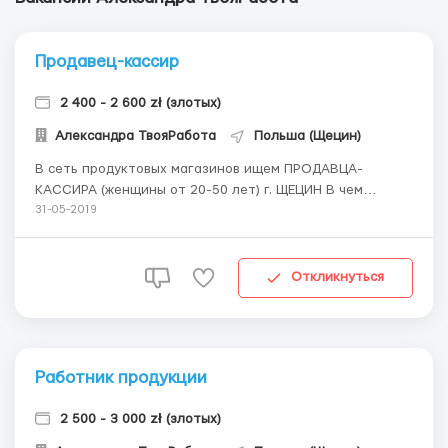
Продавец-кассир
2 400 - 2 600 zł (злотых)
Александра ТвояРабота
Польша (Щецин)
В сеть продуктовых магазинов ищем ПРОДАВЦА-
КАССИРА (женщины от 20-50 лет) г. ЩЕЦИН В чем
заключается работа: консультировать покупателей по
31-05-2019
вопросам выбора товаров; обслуживать клиентов на
кассе; следить за сохранностью денежных средств и
ежедневно делать выверку сумм по чекам с
Откликнуться
наличностью; ...
Работник продукции
2 500 - 3 000 zł (злотых)