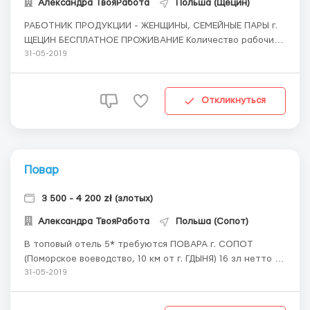
Александра ТвояРабота
Польша (Щецин)
РАБОТНИК ПРОДУКЦИИ - ЖЕНЩИНЫ, СЕМЕЙНЫЕ ПАРЫ г.
ЩЕЦИН БЕСПЛАТНОЕ ПРОЖИВАНИЕ Количество рабочих
часов - НЕОГРАНИЧЕНО Место работы - производство,
31-05-2019
специализацией которого есть мороженая и свежая
рыба, переработка рыбы. 11 зл нетто в час График: с 6-
14, 14-22, 22-6 с пн-суб. Много дополнительн...
Откликнуться
Повар
3 500 - 4 200 zł (злотых)
Александра ТвояРабота
Польша (Сопот)
В топовый отель 5* требуются ПОВАРА г. СОПОТ
(Поморское воеводство, 10 км от г. ГДЫНЯ) 16 зл нетто в
час Обязанности: - приготовление блюд европейской и
31-05-2019
польской кухни; - высокий уровень обслуживания и
высочайшее качество подаваемых блюд; - соблюдение