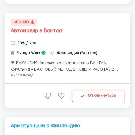
СРОЧНО
Автомаляр в Вантаа
19€ / час
Svarga Work
Финляндия (Вантаа)
🧰 ВАКАНСИЯ: Автомаляр в Финляндию ВАНТАА,
Koivuhaka - ВАХТОВЫЙ МЕТОД 2 НЕДЕЛИ РАБОТА\ 2
НЕДЕЛИ ДОМ 📍 Локация: столтчный регион, Вантаа,
4 часа назад
Финляндия 👌🏻вахта : 2\2 недели 📅 Старт: как только
вас утверждают 💶 Зарплата: 19 €/час брутто 🏠 Жильё:
предоставляется БЕСПЛАТНО 📞 Контакт: +3725672...
Откликнуться
Арматурщики в Финляндию