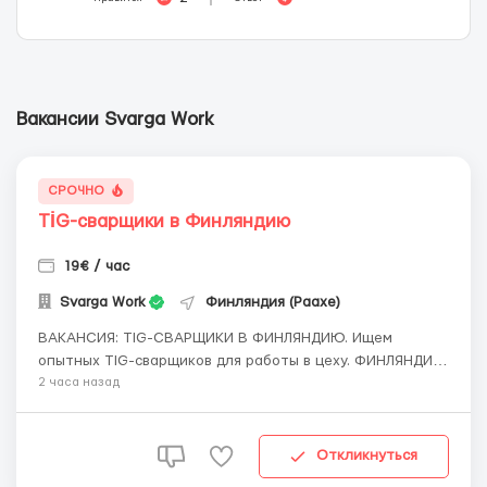
Вакансии Svarga Work
СРОЧНО
TİG-сварщики в Финляндию
19€ / час
Svarga Work
Финляндия (Раахе)
​​ВАКАНСИЯ: TIG-СВАРЩИКИ В ФИНЛЯНДИЮ. Ищем
опытных TIG-сварщиков для работы в цеху. ФИНЛЯНДИЯ |
Raahe Оплата: 19 €/час (брутто). График работы: —
2 часа назад
Около 58 часов в неделю гарантированно. — Возможны
дополнительные переработки. Дата начала: — Как
можно скорее....
Откликнуться