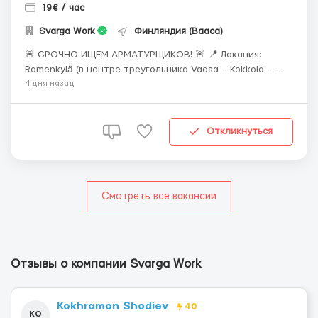
19€ / час
Svarga Work
Финляндия (Вааса)
🚨 СРОЧНО ИЩЕМ АРМАТУРЩИКОВ! 🚨 📍 Локация:
Ramenkylä (в центре треугольника Vaasa – Kokkola –
Lepojärvi) 🏗 Объект: строительство ветряных
4 дня назад
электростанций 💶 Ставка: 19 €/час (брутто) 📅 Старт
работы: сразу после утверждения кандидата ⏳
Продолжительность: от 1 месяца ...
Откликнуться
Смотреть все вакансии
Отзывы о компании Svarga Work
Kokhramon Shodiev
40
KO