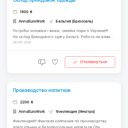
Склад брендовой одежды
1800 €
AnnaEuroWork
Бельгия (Брюссель)
Потрiбнi чоловіки і жінки, сімейні пари з Украiни!!!! .
На склад брендового одягу Бельгii. Робота не важка
та хороші умови. Пакування, сортування,
25-05-2021
відбраковування, Зарплата: – Оплата погодинно 8-9
євро в годину; Графік роботи : – 5-6 днів в тиждень;
Вихiдний суб., не...
Откликнуться
Производство напитков
2200 €
AnnaEuroWork
Финляндия (Иматра)
Финляндия!!! Финская компания по производству
алкогольных и безалкогольных напитков Olvi