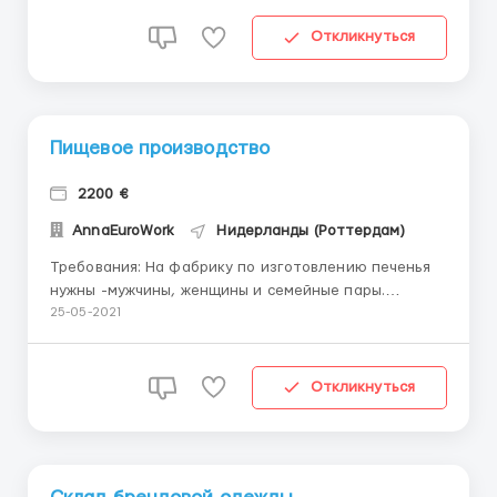
•упаковка •сортировка •проверка на брак &bul...
Откликнуться
Пищевое производство
2200 €
AnnaEuroWork
Нидерланды (Роттердам)
Требования: На фабрику по изготовлению печенья
нужны -мужчины, женщины и семейные пары.
-Знание языка не обязательно, бригадиры
25-05-2021
русскоязычные. Обязанности: -выполнение работ в
кондитерском цеху и на складе, -упаковка изделий
на конвейере, за фасовочными машинами,
Откликнуться
-наклейка этикето...