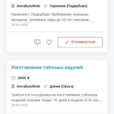
AnnaEuroWork
Германия (Падерборн)
Германия г. Падерборн Требования: мужчины,
женщины, семейные пары до 55 лет желание
работать Обязанности: упаковка сухофруктов
25-05-2021
(инжир, курага, изюм, финики). График: 8 часов в
день, 5 дней в неделю, можно брать переработки.
Жильё: бесплатное, за счёт работодателя,
Откликнуться
семейны...
Изготовление табачных изделий
2600 €
AnnaEuroWork
Дания (Орхус)
Требуются сотрудники на изготовления табачных
изделий Условия труда : •5 дней в неделю 8-10 часов
в день Оплата 13€ в час чистыми Рабочие дни ПН-ПТ
25-05-2021
Заработная плата: два раза в месяц Обязанности: