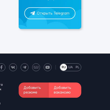
Открыть Telegram
RU
UA
PL
та
Добавить
Добавить
м
резюме
вакансию
и