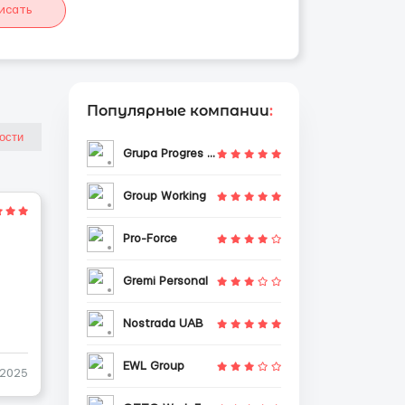
исать
Популярные компании
:
Grupa Progres Sp. z o.o.
Group Working
Pro-Force
Gremi Personal
Nostrada UAB
EWL Group
-2025