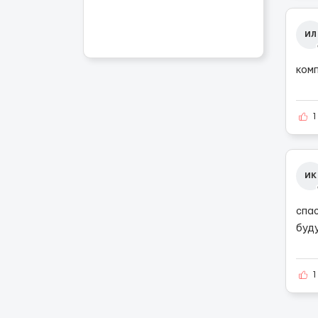
ИЛ
ком
1
ИК
спа
буд
1