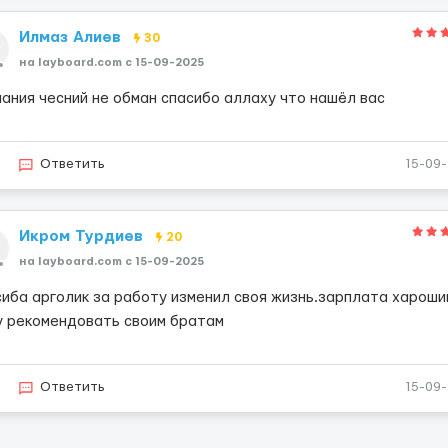
Илмаз Алиев
30
на layboard.com c 15-09-2025
пания чесний не обман спасибо аллаху что нашёл вас
Ответить
15-09
Икром Турдиев
20
на layboard.com c 15-09-2025
сиба арголик за работу изменил своя жизнь.зарплата хароши
у рекомендовать своим братам
Ответить
15-09