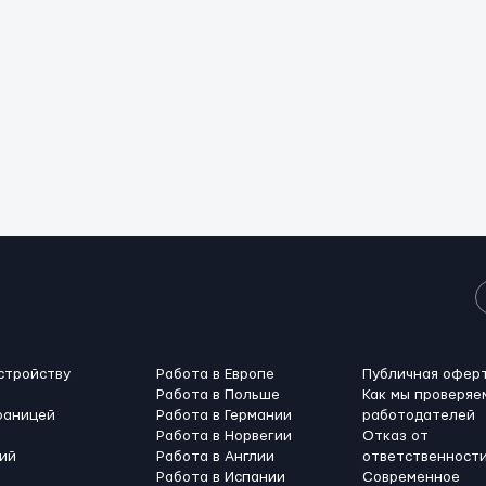
стройству
Работа в Европе
Публичная офер
Работа в Польше
Как мы проверяе
раницей
Работа в Германии
работодателей
Работа в Норвегии
Отказ от
ий
Работа в Англии
ответственност
Работа в Испании
Современное