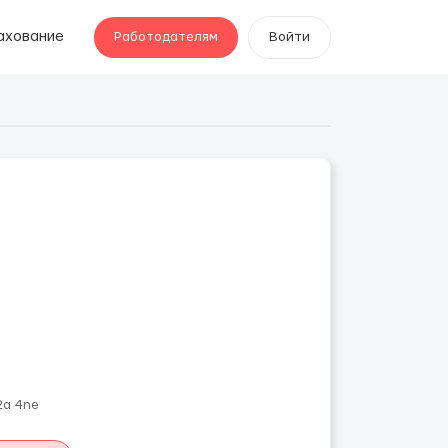
ахование
Работодателям
Войти
2a 4ne