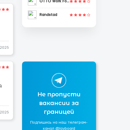
OTTO Work Force
Randstad
-2025
й
Не пропусти
вакансии за
границей
-2025
Подпишись на наш телеграм-
канал @layboard