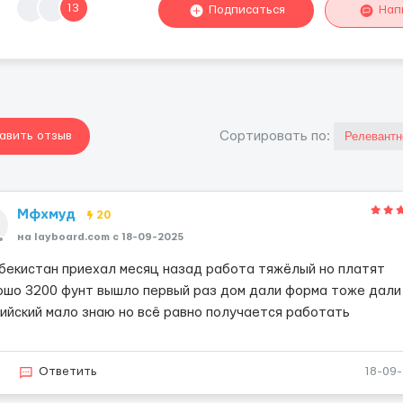
13
Подписаться
Нап
авить отзыв
Cортировать по:
Мфхмуд
20
на layboard.com c 18-09-2025
збекистан приехал месяц назад работа тяжёлый но платят
ошо 3200 фунт вышло первый раз дом дали форма тоже дали
лийский мало знаю но всё равно получается работать
3
Ответить
18-09