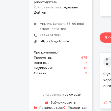
работодатель
Контактное лицо:
Аделина
Дейтон
Англия, London, 86-90 paul
street, ec2a 4ne
+447474710611
Доб
https://argolic.site
Про компанию
:
Просмотры
675
М
Вакансии
7
Ф
Подписчики
13
Отзывы
3
Я у
хор
анг
Пользователь с
05.09.2025
Заблокировать
Пожаловаться
Поделиться