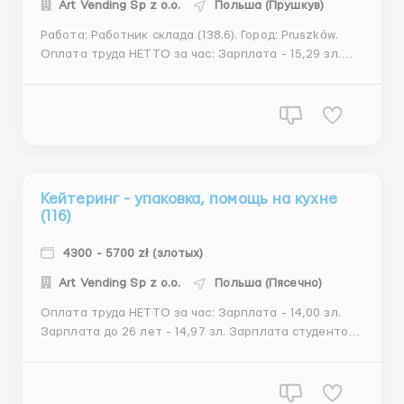
Art Vending Sp z o.o.
Польша (Прушкув)
Работа: Работник склада (138.6). Город: Pruszków.
Оплата труда НЕТТО за час: Зарплата - 15,29 зл.
Зарплата до 26 лет - 16,35 зл. Зарплата студентов
до 26 лет - 20,18 зл. Зарплата учащихся
полициальных школ до 26 лет - 20,18 зл. Адрес
объекта: ul. Przejazdowa 18, 05-800. Т...
Кейтеринг - упаковка, помощь на кухне
(116)
4300 - 5700 zł (злотых)
Art Vending Sp z o.o.
Польша (Пясечно)
Оплата труда НЕТТО за час: Зарплата - 14,00 зл.
Зарплата до 26 лет - 14,97 зл. Зарплата студентов
до 26 лет - 18.53 зл. Зарплата учащихся
полициальных школ до 26 лет - 18.53 зл. Есть
возможность получать авансы. Адрес объекта: ul.