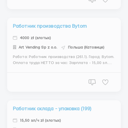
Michałów, 05-155 Leoncin. Требуются : женщины.
Обя...
Работник производства Bytom
4000 zł (злотых)
Art Vending Sp z o.o.
Польша (Катовице)
Работа: Работник производства (261.1). Город: Bytom.
Оплата труда НЕТТО за час: Зарплата - 15,00 зл.
Зарплата до 26 лет - 15,90 зл. Зарплата студентов
до 26 лет - 19,80 зл. Зарплата учащихся
полициальных школ до 26 лет - 19,80 зл. Есть
возможность получать авансы. Адрес объекта: ul. ...
Работник склада - упаковка (199)
15,50 зл/ч zł (злотых)