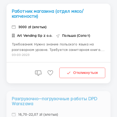
Работник магазина (отдел мясо/
копчености)
3000 zł (злотых)
Art Vending Sp z o.o.
Польша (Сопот)
Требования: Нужно знание польского языка на
разговорном уровне. Требуется санитарная книга.
Своя удобная закрытая обувь. Выдается футболка.
03-03-2023
Можем помочь с оформлением сан.книжки,
стоимость 100 зл (задаток - 50 зл). Выход на работу
только после после получения приглашения
Откликнуться
(oświadczenia) - период о...
Разгрузочно—погрузочные работы DPD
Warszawa
16,70-22,07 zł (злотых)