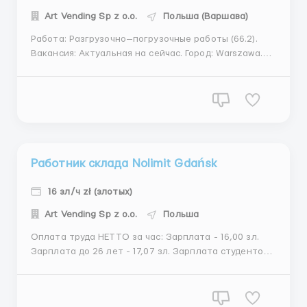
Art Vending Sp z o.o.
Польша (Варшава)
Работа: Разгрузочно—погрузочные работы (66.2).
Вакансия: Актуальная на сейчас. Город: Warszawa.
Оплата труда НЕТТО за час: Зарплата - 16,70 зл.
Зарплата до 26 лет - 17,82 зл. Зарплата студентов
до 26 лет - 22.07 зл. Зарплата учащихся
полициальных школ до 26 лет - 22.07 зл. Есть в...
Работник склада Nolimit Gdańsk
16 зл/ч zł (злотых)
Art Vending Sp z o.o.
Польша
Оплата труда НЕТТО за час: Зарплата - 16,00 зл.
Зарплата до 26 лет - 17,07 зл. Зарплата студентов
до 26 лет - 21.14 зл. Зарплата учащихся
полициальных школ до 26 лет - 21.14 зл. Есть
возможность получать авансы. Адрес объекта: ul.