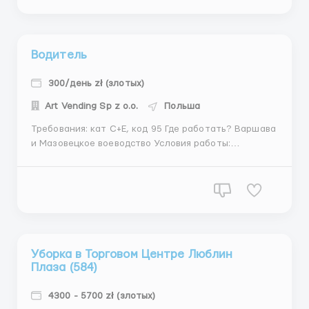
Pałacowa 26, Gdańsk (Kowale). Требуются: Мужчины
(украинцы...
Водитель
300/день zł (злотых)
Art Vending Sp z o.o.
Польша
Требования: кат С+Е, код 95 Где работать? Варшава
и Мазовецкое воеводство Условия работы:
официальное оформление
Уборка в Торговом Центре Люблин
Плаза (584)
4300 - 5700 zł (злотых)