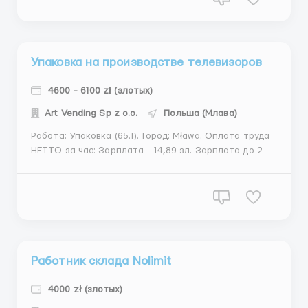
Logistyczna 25/27, 05-825 Chlebnia. Требуются:
Мужчина (белору...
Упаковка на производстве телевизоров
4600 - 6100 zł (злотых)
Art Vending Sp z o.o.
Польша (Млава)
Работа: Упаковка (65.1). Город: Mława. Оплата труда
НЕТТО за час: Зарплата - 14,89 зл. Зарплата до 26
лет - 15,78 зл. Зарплата студентов до 26 лет - 19,65
зл. Зарплата учащихся полициальных школ до 26
лет - 19,65 зл. Адрес объекта: LG Electronics 7, 06-
500 Mława. Требуются: Мужчины и...
Работник склада Nolimit
4000 zł (злотых)