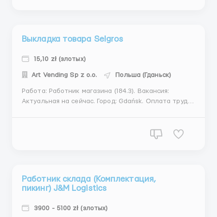
Puławska 9C, 05-532 Szymanów. Требуются:
Женщины, М...
Выкладка товара Selgros
15,10 zł (злотых)
Art Vending Sp z o.o.
Польша (Гданьск)
Работа: Работник магазина (184.3). Вакансия:
Актуальная на сейчас. Город: Gdańsk. Оплата труда
НЕТТО за час: Зарплата - 15,10 зл. Зарплата до 26
лет - 16,86 зл. Зарплата студентов до 26 лет - 20,86
зл. Зарплата учащихся полициальных школ до 26
лет - 20,86 зл. Есть возможность получать ...
Работник склада (Комплектация,
пикинг) J&M Logistics
3900 - 5100 zł (злотых)