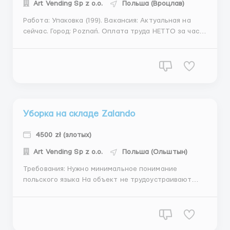
Art Vending Sp z o.o.
Польша (Вроцлав)
Работа: Упаковка (199). Вакансия: Актуальная на
сейчас. Город: Poznań. Оплата труда НЕТТО за час:
Зарплата - 15,50 зл. Зарплата до 26 лет - 16,54 зл.
Зарплата студентов до 26 лет - 20.48 зл. Зарплата
учащихся полициальных школ до 26 лет - 20.48 зл.
Есть возможность получать авансы. ...
Уборка на складе Zalando
4500 zł (злотых)
Art Vending Sp z o.o.
Польша (Ольштын)
Требования: Нужно минимальное понимание
польского языка На объект не трудоустраивают
людей старше 50 лет; также в связи с тем, что
работа постоянно на ногах и предусматривает
перемещение по складу с одного отдела в другой,
нужны физически крепкие работники с размером