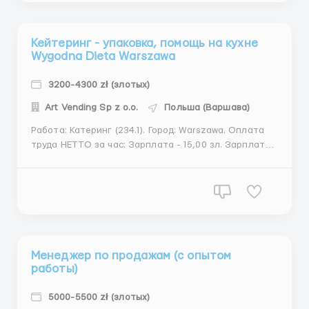
одежды не выше L (40-42). Мужчин...
Кейтеринг - упаковка, помощь на кухне
Wygodna Dieta Warszawa
3200-4300 zł (злотых)
Art Vending Sp z o.o.
Польша (Варшава)
Работа: Катеринг (234.1). Город: Warszawa. Оплата
труда НЕТТО за час: Зарплата - 15,00 зл. Зарплата
до 26 лет - 16,00 зл. Зарплата студентов до 26 лет -
19.82 зл. Зарплата учащихся полициальных школ до
26 лет - 19.82 зл. Есть возможность получать
авансы. Адрес объекта: Baletowa 29 d, 0...
Менеджер по продажам (с опытом
работы)
5000-5500 zł (злотых)