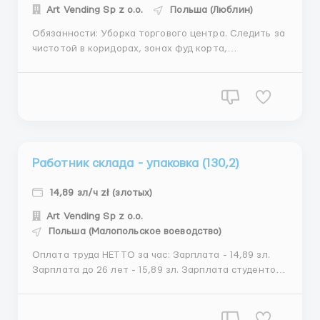
Art Vending Sp z o.o.
Польша (Люблин)
Обязанности: Уборка торгового центра. Следить за
чистотой в коридорах, зонах фуд корта,
общественных туалетах, паркинге и территории
возле ТЦ. Подметать, мыть пол, собирать мусор с
мусорников, протирать двери, поручни ,
балюстрады . Собирать использованые разносы в
зоне фуд корта и перекладывать их...
Работник склада - упаковка (130,2)
14,89 зл/ч zł (злотых)
Art Vending Sp z o.o.
Польша (Малопольское воеводство)
Оплата труда НЕТТО за час: Зарплата - 14,89 зл.
Зарплата до 26 лет - 15,89 зл. Зарплата студентов
до 26 лет - 19.67 зл. Зарплата учащихся
полициальных школ до 26 лет - 19.67 зл. Есть
возможность получать авансы. Адрес объекта: