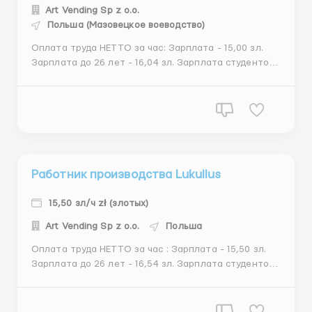
Art Vending Sp z o.o.
Польша (Мазовецкое воеводство)
Оплата труда НЕТТО за час: Зарплата - 15,00 зл.
Зарплата до 26 лет - 16,04 зл. Зарплата студентов
до 26 лет - 19.86 зл. Зарплата учащихся
полициальных школ до 26 лет - 19.86 зл. Есть
возможность получать авансы. Адрес объекта: ul.
Swobodnia 35 05-170 Zakroczym. Требуются:
Мужчины, семейны...
Работник производства Lukullus
15,50 зл/ч zł (злотых)
Art Vending Sp z o.o.
Польша
Оплата труда НЕТТО за час : Зарплата - 15,50 зл.
Зарплата до 26 лет - 16,54 зл. Зарплата студентов
до 26 лет - 20.48 зл. Зарплата учащихся
полициальных школ до 26 лет - 20.48 зл. Есть
возможность получать авансы. Адрес объекта :