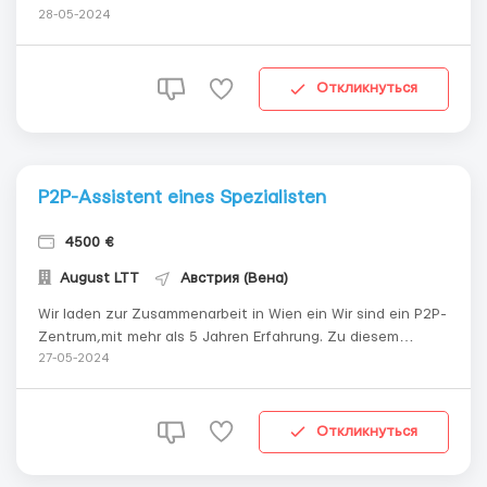
Знания немецкого языка не объязательно!
28-05-2024
Водительское удостоверение! И желательно чтобы
было незначительное медицинское образование.
Заработная плата 50€/ час чистыми. С выдач...
Откликнуться
P2P-Assistent eines Spezialisten
4500 €
August LTT
Австрия (Вена)
Wir laden zur Zusammenarbeit in Wien ein Wir sind ein P2P-
Zentrum,mit mehr als 5 Jahren Erfahrung. Zu diesem
Zeitpunkt sind wir auf der Suche nach Geschäftspartnern
27-05-2024
und Mitarbeitern, um ligetische Auszahlungstransaktionen
durchzuführen, alles ist völlig legal, es ist m...
Откликнуться