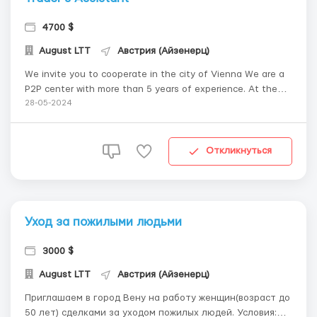
4700 $
August LTT
Австрия (Айзенерц)
We invite you to cooperate in the city of Vienna We are a
P2P center with more than 5 years of experience. At the
moment we are looking for business partners and
28-05-2024
employees to conduct legal transactions for the withdrawal
of funds, everything is completely legal, work through an
agreement is po...
Откликнуться
Уход за пожилыми людьми
3000 $
August LTT
Австрия (Айзенерц)
Приглашаем в город Вену на работу женщин(возраст до
50 лет) сделками за уходом пожилых людей. Условия: