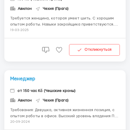
Авилон
Чехия (Прага)
Требуется женщина, которая умеет шить. С хорошим
опытом работы. Навыки закройщика приветствуются.
Работа не сложная, особых навыков не требует.
19-03-2025
Аккуратность, внимательность. Прага 5, Зличин, 5
минут от метро. ...
Откликнуться
Менеджер
от 150 час Kč (Чешские кроны)
Авилон
Чехия (Прага)
Требования: Девушка, активная жизненная позиция, с
опытом работы в офисе. Высокий уровень владения ПК (
Word, Exсel). Знание чешского языка приветствуется. Где
20-09-2024
работать? Прага-5, р-н м.Зличин Условия работы: