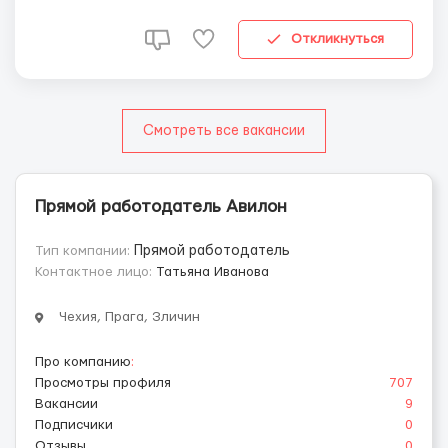
график работы от 5 до 8 часов в день, пятидневка.
mail:nzhyliaieva@gmail...
Откликнуться
Смотреть все вакансии
Прямой работодатель Авилон
Тип компании:
Прямой работодатель
Контактное лицо:
Татьяна Иванова
Чехия, Прага, Зличин
Про компанию
:
Просмотры профиля
707
Вакансии
9
Подписчики
0
Отзывы
0