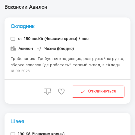
Вакансии Авилон
Складник
от 180 часKč (Чешские кроны) / час
Авилон
Чехия (Кладно)
Требования: Требуется кладовщик, разгрузка/погрузка,
сборка заказов Где работать? теплый склад, в г.Кладно
Условия работы: пятидневка, с 8 до 16-30 (обед 30мин)
18-09-2025
официальное оформление ...
Откликнуться
Швея
130 Kč (Чешские кроны)