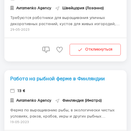
Avramenko Agency
Швейцария (Лозанна)
Требуются работники для выращивания уличных
декоративных растений, кустов для живых изгородей, и
деревьев. Мужчины, Женщины, Семейные пары до 60 лет
29-05-2023
Без опыта работы | Знание языка не требуется
Обязанности: Работа в саду Уход за растениями (полив,
стрижка, удобрение и прочее) Выса...
Откликнуться
Работа на рыбной ферме в Финляндии
13 €
Avramenko Agency
Финляндия (Иматра)
Ферма по выращиванию рыбы, в экологически чистых
условиях, раков, крабов, икры и других рыбных
продуктов приглашает на работу мужчин, женщин и
19-05-2023
семейные пары до 55 лет. Опыт работы и знание языка