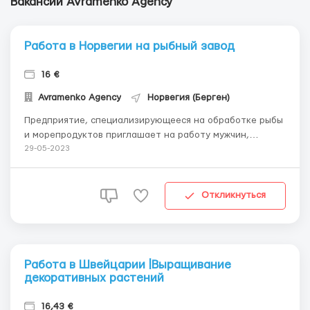
Вакансии Avramenko Agency
Работа в Норвегии на рыбный завод
16 €
Avramenko Agency
Норвегия (Берген)
Предприятие, специализирующееся на обработке рыбы
и морепродуктов приглашает на работу мужчин,
женщин и семейные пары до 56 лет. Без опыта работы.
29-05-2023
Знание языка приветствуется, но не обязательно.
Обязанности: Разделка рыбы Обработка
морепродуктов Упаковка продукции Маркиро...
Откликнуться
Работа в Швейцарии |Выращивание
декоративных растений
16,43 €