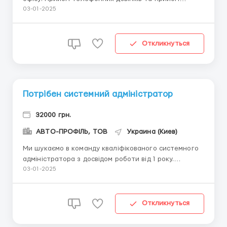
відвідувачів. Ведення документообігу. Забезпечення
03-01-2025
офісу необхідними матеріалами та засобами.
Підтримка порядку в робочому просторі. Виконання
інших пов'язаних з офісною роботою за...
Откликнуться
Потрібен системний адміністратор
32000 грн.
АВТО-ПРОФІЛЬ, ТОВ
Украина (Киев)
Ми шукаємо в команду кваліфікованого системного
адміністратора з досвідом роботи від 1 року.
Обов’язки: Налагодження, адміністрування та
03-01-2025
підтримка комп’ютерних систем, мереж та
програмного забезпечення. Відслідковування та
вирішення технічних проблем. Забезпечення
Откликнуться
безперебій...