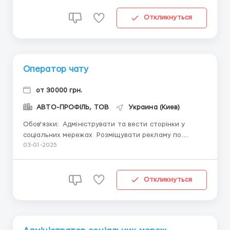
потрібних ресурсах Реєстрація та адміністрування
акаунтів у соціальних мережах. Ф...
Откликнуться
Оператор чату
от 30000 грн.
АВТО-ПРОФІЛЬ, ТОВ
Украина (Киев)
Обов'язки: Адмініструвати та вести сторінки у
соціальних мережах Розмiщувати рекламу по
потребам замовника (рекламу Вам надають)
03-01-2025
Комунікація із замовниками щодо питань реклами(
виключно у режимі онлайн) Вимоги: Хочеш знати усі
секрети успішного ведення соціальних...
Откликнуться