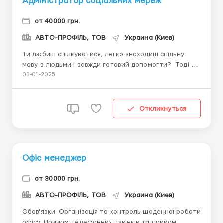
Адміністратор соціальних мереж
от 40000 грн.
АВТО-ПРОФІЛЬ, ТОВ
Украина (Киев)
Ти любиш спілкуватися, легко знаходиш спільну
мову з людьми і завжди готовий допомогти? Тоді у
нас для тебе чудова новина! Ми шукаємо чатового
03-01-2025
чарівника, який стане обличчям нашої компанії для
наших клієнтів в онлайн-чатах. Що потрібно робити:
Переписуватись у чаті з нашими кліє...
Откликнуться
Офіс менеджер
от 30000 грн.
АВТО-ПРОФІЛЬ, ТОВ
Украина (Киев)
Обов'язки: Організація та контроль щоденної роботи
офісу. Прийом телефонних дзвінків та прийом