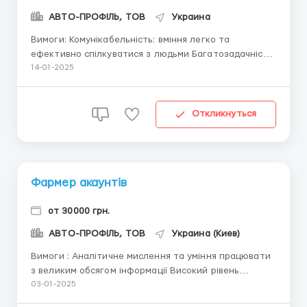
АВТО-ПРОФІЛЬ, ТОВ
Украина
Вимоги: Комунікабельність: вміння легко та
ефективно спілкуватися з людьми Багатозадачність:
здатність працювати в умовах високої
14-01-2025
завантаженості Комп’ютерні навички: користування
ПК на базовому рівні Посадові обов’язки:
Документообіг: робота з документацією, ведення ...
Откликнуться
Фармер акаунтів
от 30000 грн.
АВТО-ПРОФІЛЬ, ТОВ
Украина (Киев)
Вимоги : Аналітичне мислення та уміння працювати
з великим обсягом інформації Високий рівень
відповідальності та організованості Обов’язки :
03-01-2025
Створення акаунтів / ведення активності на