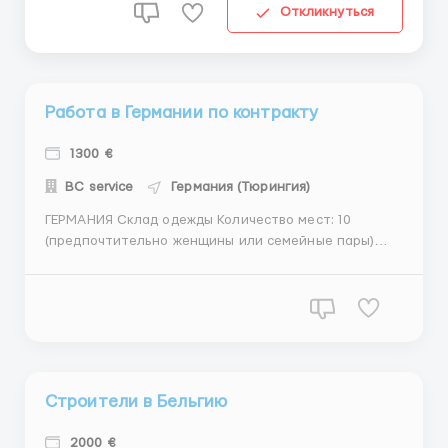
пятницу, суббота до 14:00 (56 часов в неделю)
Откликнуться
Прожива...
Работа в Германии по контракту
1300 €
BC service
Германия (Тюрингия)
ГЕРМАНИЯ Склад одежды Количество мест: 10
(предпочтительно женщины или семейные пары)
Даты начала работы: не ранее 27/07 Зарплата: 9,88
€ в час (брутто), 1300 - 1500 € в месяц чистыми.
Возможны авансы Работа в две смены, по 8 часов (в
зависимости от отдела бывают переработки)
Обязанн...
Строители в Бельгию
2000 €