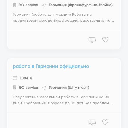
BC service
Германия (Франкфурт-на-Майне)
Германия (работа для мужчин) Работа на
продуктовом складе Ваша задача: расставлять по
секциям лёгкие ящики с помощью электророхли.
Процесс работ есть на видео (можем показать)
Зарплата: 12.43 евро брутто, плюс бонусы +50% за
работу в воскресенье Удобный график работы
Жилье предоставляется (250 ...
работа в Германии официально
1384 €
BC service
Германия (Штутгарт)
Предложение легальной работы в Германии на 90
дней Требования: Возраст до 35 лет Без проблем со
здоровьем Биометрический паспорт Желательно
знание немецкого языка Зарплата 8.20 евро в час
чистыми Работа заключается в фасовке и сборе
заказов на складе По сути тот же поход в