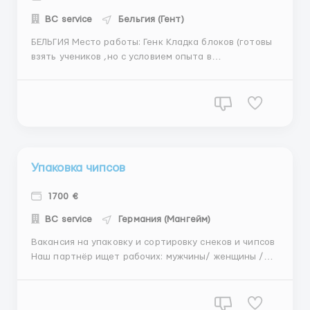
BC service
Бельгия (Гент)
БЕЛЬГИЯ Место работы: Генк Кладка блоков (готовы
взять учеников ,но с условием опыта в
строительстве) Зарплата: 9 евро в час (есть
авансы) График: 8-10 рабочих часов в день, 6-7 дней
в неделю Проживание: 250 евро в месяц Требования:
Опыт работы на строительстве Возраст 18-55 лет
Оформление...
Упаковка чипсов
1700 €
BC service
Германия (Мангейм)
Вакансия на упаковку и сортировку снеков и чипсов
Наш партнёр ищет рабочих: мужчины/ женщины /
семейные пары Обязанности: контроль качества и
упаковка чипсов. Документы: паспорт ЕС или
параграф 24 Зарплата: 13 в час брутто Проживание