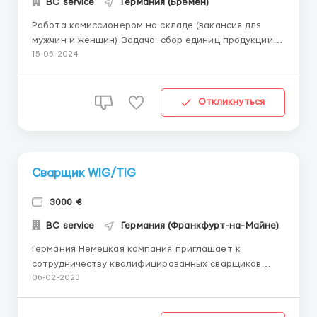
BC service
Германия (Бремен)
Работа комиссионером на складе (вакансия для
мужчин и женщин) Задача: сбор единиц продукции
на складе Зарплата 12 евро в час нетто. График:
15-05-2024
три смены по 8 часов. Проживание: комнаты по два
человека с комфортными условиями, 300 евро в
месяц из заработной платы. Транспорт
Откликнуться
предоставляется за счёт ...
Сварщик WIG/TIG
3000 €
BC service
Германия (Франкфурт-на-Майне)
Германия Немецкая компания приглашает к
сотрудничеству квалифицированных сварщиков
(методы сварки WIG/TIG) Зарплата в час составляет
06-02-2023
13 € netto (на руки) График: с 07:00 до 18:00 (с двумя
перерывами по 30 минут) с понедельника по