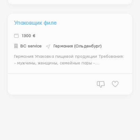
супермаркет, т...
Упаковщик филе
1300 €
BC service
Германия (Ольденбург)
Германия Упаковка пищевой продукции Требования:
- мужчины, женщины, семейные пары -
биометрический загранпаспорт - возраст до 35 лет
- ответственность и исполнительность Зарплата: 7
евро в час нетто Проживание предоставляется
(хорошие условия) График: стандартный (от 168 ч...