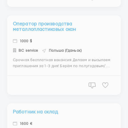
предоставляется (250 в месяц) Транспорт на работу
от компани...
Оператор производства
металлопластиковых окон
1000 $
BC service
Польша (Гданьск)
Срочная бесплатная вакансия Делаем и высылаем
приглашения за 1-3 дня! Берём по полугодовым/
сезонным визам по био Завод метало-пластиковых
окон Количество мест: 230 человек (только
мужчины!!!) Без ограничения по возрасту Опыт
работы не требуется Зарплата: от 15 до 16 злотых в
час нетто (после ...
Работник на склад
1600 €