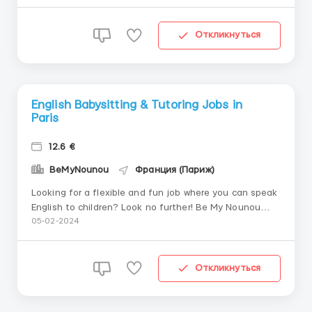
approche innovante, ludique et divertissante du
babysitting qui profite à tous ; parents, enfants et
nounous. #InFunWeTrust...
Откликнуться
English Babysitting & Tutoring Jobs in
Paris
12.6 €
BeMyNounou
Франция (Париж)
Looking for a flexible and fun job where you can speak
English to children? Look no further! Be My Nounou
changes the game by promoting an innovative, fun
05-02-2024
and entertaining approach to babysitting that
benefits everyone; parents, children and nannies.
#InFunWeTrust Your role as an English-...
Откликнуться