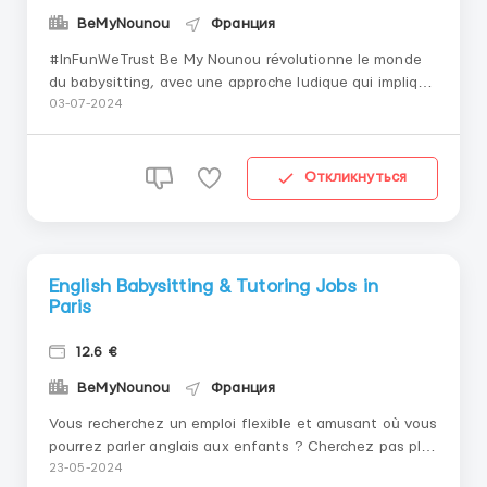
BeMyNounou
Франция
#InFunWeTrust Be My Nounou révolutionne le monde
du babysitting, avec une approche ludique qui implique
tout le monde : parents, enfants et nounous. Les
03-07-2024
enfants grandissent mieux avec le plaisir, la créativité
et l'imagination : votre mission est de créer des ...
Откликнуться
English Babysitting & Tutoring Jobs in
Paris
12.6 €
BeMyNounou
Франция
Vous recherchez un emploi flexible et amusant où vous
pourrez parler anglais aux enfants ? Cherchez pas plus
loin! Be My Nounou change la donne en favorisant une
23-05-2024