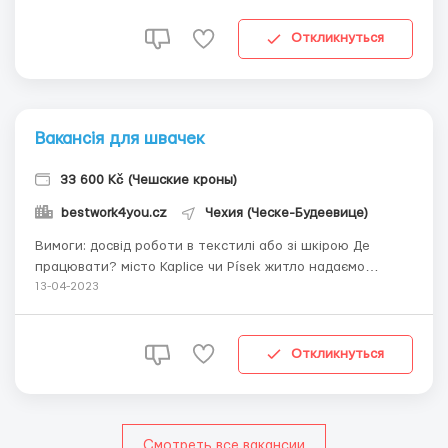
Откликнуться
Вакансія для швачек
33 600 Kč (Чешские кроны)
bestwork4you.cz
Чехия (Ческе-Будеевице)
Вимоги: досвід роботи в текстилі або зі шкірою Де
працювати? місто Kaplice чи Písek житло надаємо
безкоштовне Умови роботи: 130-140 kč в день Пошиття
13-04-2023
автомобільних чохлів ...
Откликнуться
Смотреть все вакансии