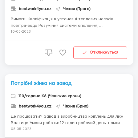
bestwork4you.cz
Чехия (Прага)
Вимоги: Кваліфікація в установці теплових насосів
повітря-вода Розуміння системи опалення,
орієнтуватися за місцем підключення. Не буде плану. Він
10-05-2023
повинен на місці вміти розбиратися в підключеннях і
монтажі Вміння підключається електричне обладнання,
хоча на базовому рівні. ...
Откликнуться
Потрібні жінка на завод
110/година Kč (Чешские кроны)
bestwork4you.cz
Чехия (Брно)
Де працювати? Завод з виробництва кріплень для лиж
Валтице Умови роботи: 12 годин робочий день тільки
08-05-2023
денні зміни житло надаємо безкоштовне