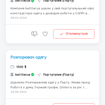
bettter.us
Португалия (Порту)
Компанія bettter.us шукає у свій португальський офіс
конструктора одягу з досвідом роботи у САПРі в
м.Порто. 📌 Переваги працювати з нами: 1.
08-03-2024
Конкурентна заробітна плата. 2. Офіційний
контракт. 3. Комфортний офіс в центрі Порто 4.
Відсутність бюрократії, легкість у комунікаціях,...
Откликнуться
Розпорювач одягу
1500 $
bettter.us
Португалия (Порту)
Шукаємо Розпорювачів одягу у Порту. Умови праці:
Робота з дому; Гнучкий графік; Оплата за річ: 1
піджак - 7 євро, 1 штани - 5 євро Вимоги: досвід у
20-08-2023
швейній сфері, вміння акуратно розпороти річ,
відповідальність, високий рівень організованості ...