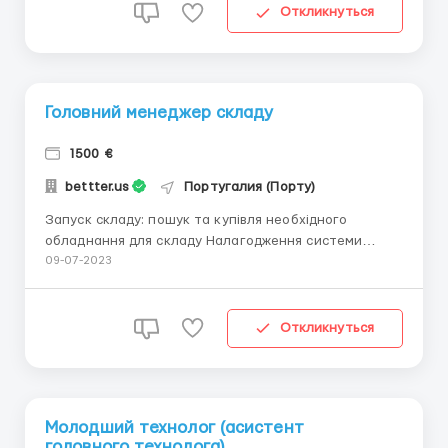
Откликнуться
Головний менеджер складу
1500 €
bettter.us
Португалия (Порту)
Запуск складу: пошук та купівля необхідного
обладнання для складу Налагодження системи
штрих кодування та упаковки Продумати введення
09-07-2023
складу одягу в системі Прописання задач для
команди Комунікація з іншими відділами, видача та
облік речей Досвід у запуску складу з нуля буде
Откликнуться
значною пер...
Молодший технолог (асистент
головного технолога)