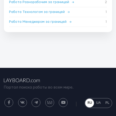
Работа Разнорабочим за границей
→
2
Работа Технологом за границей
→
1
Работа Менеджером за границей
→
1
Портал поиска работы во всем мире.
RU
UA
PL