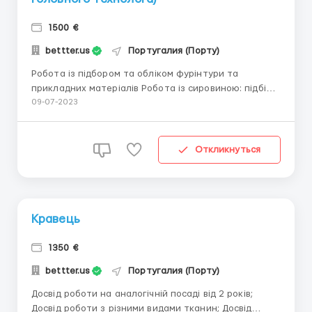
1500 €
bettter.us
Португалия (Порту)
Робота із підбором та обліком фурінтури та
прикладних матеріалів Робота із сировиною: підбір
сировини під колекції, облік сировини Підготовка
09-07-2023
матеріалів до передачі на виробництва Допомога із
плануванням колекції, комунікацією з
постачальниками та підрядниками Допомога із
Откликнуться
видачею роботи д...
Кравець
1350 €
bettter.us
Португалия (Порту)
Досвід роботи на аналогічній посаді від 2 років;
Досвід роботи з різними видами тканин; Досвід