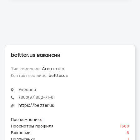
bettter.us вакансии
Тип компании:
Агентство
Контактное лицо:
bettter.us
Украина
+380(97)352-71-61
https://bettter.us
Про компанию
:
Просмотры профиля
1688
Вакансии
6
Подписчики
1