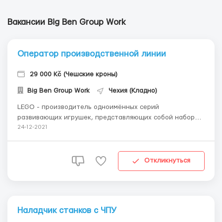
Вакансии Big Ben Group Work
Оператор производственной линии
29 000 Kč (Чешские кроны)
Big Ben Group Work
Чехия (Кладно)
LEGO - производитель одноимённых серий
развивающих игрушек, представляющих собой наборы
деталей для сборки и моделирования разнообразных
24-12-2021
предметов — конструкторов. Мужчины, женщины,
семейные пары Чешская трудовая виза на три месяца за
счет работодателя Возврат визового сбора, дорогу и...
Откликнуться
Наладчик станков с ЧПУ