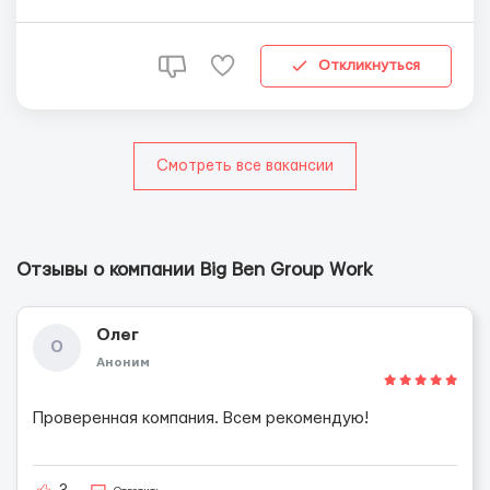
фармацевтической промышленности. Требуются:
Сварщики Открываем трудовую карту Чехии на два
года за счёт работодателя Возврат консульского сбора
Откликнуться
Бесплатная...
Смотреть все вакансии
Отзывы о компании Big Ben Group Work
Олег
О
Аноним
Проверенная компания. Всем рекомендую!