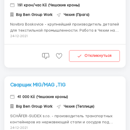
191 крон/час Kč (Чешские кроны)
Big Ben Group Work
Чехия (Прага)
Novibra Boskovice - крупнейший производитель деталей
для текстильной промышленности. Работа в Чехии на
прямого работодателя. Открываем чешскую трудовую
24-12-2021
карту на два года бесплатно Описание работы: общая
настройка и эксплуатация станков с ЧПУ (Okuma, Index-
Traub, Manurhin и др.) Это не создани...
Откликнуться
Сварщик MIG/MAG ,TIG
41 000 Kč (Чешские кроны)
Big Ben Group Work
Чехия (Теплице)
SCHÄFER-SUDEX s.r.o. - производитель транспортных
контейнеров из нержавеющей стали и сосудов под
давлением для пищевой, химической и
24-12-2021