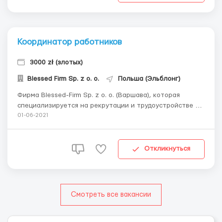
Координатор работников
3000 zł (злотых)
Blessed Firm Sp. z o. o.
Польша (Эльблонг)
Фирма Blessed-Firm Sp. z o. o. (Варшава), которая
специализируется на рекрутации и трудоустройстве на
внутреннем и заграничных рынках, ищет кандидата на
01-06-2021
должность: Координатор работников со знанием
русского и украинского языка В город – Ельблонг
(Варминско-мазурское) Что мы предлагаем: ...
Откликнуться
Смотреть все вакансии