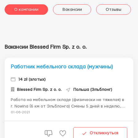
О компании
Вакансии
Отзывы
Вакансии Blessed Firm Sp. z o. o.
Работник мебельного склада (мужчины)
14 zł (злотых)
Blessed Firm Sp. z o. o.
Польша (Эльблонг)
Работа на мебельном складе (физически не тяжелая) в
г. Nowina (6 км от Эльблонга) Смены 5 дней в неделю,
пн-пт, в три смены 1-я смена с 6:00 2-я смена с 14:00 3-я
01-06-2021
смена с 22:00 Смены меняются понедельно Неделю
ходите на первую смену, следующую неделю на
вторую, третью неделю - на ноч...
Откликнуться