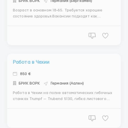
БРИК ВОРК
Германия (Бергкамен)
Возраст в основном 18−65. Требуется хорошее
состояние здоровья.Вакансии подходят как
мужчинам, женщинам, так и семейным парам. З/П от
1900 у.е. Опыт работы не обязателен, но
приветствуется. ОПИСАНИЕ ВАКАНСИИ: Требования:
— мужчины/женщины или семейные...
Работа в Чехии
850 €
БРИК ВОРК
Германия (Аален)
Работа в Чехии на полне автоматических гибочных
станках Trumpf — Trubend 5130, гибка листового
металла толщиной 1 — 3 мм. Работникам, которые
работали на листогибочном станке Amada или Finn
Power поможем с переходом на оборудование
Trumpf. Нужна очень хорошая ориентация в...