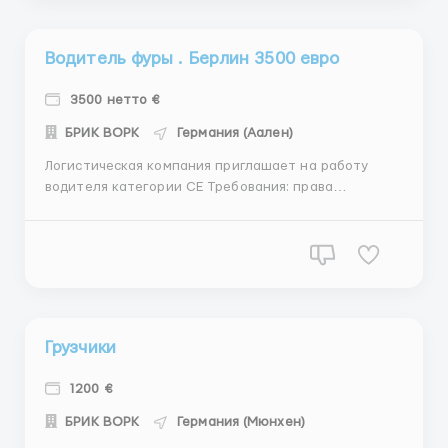
Водитель фуры . Берлин 3500 евро
3500 нетто €
БРИК ВОРК
Германия (Аален)
Логистическая компания приглашает на работу
водителя категории СЕ Требования: права
категории СЕ, знание английского или немецкого
языка Зарплата 3500 евро в месяц Обязанности:
грузовые перевозки из Германии в Польшу ...
Грузчики
1200 €
БРИК ВОРК
Германия (Мюнхен)