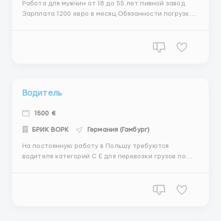
Работа для мужчин от 18 до 55 лет пивной завод
Зарплата 1200 евро в месяц Обязанности погрузка -
разгрузка товара График 5/2 8-10 часов в день
Жилье предоставляет работодатель бесплатно в
комнате по 4 человека На территории завода есть
сталовая ( обеды бесплатные) ...
Водитель
1500 €
БРИК ВОРК
Германия (Гамбург)
На постоянную работу в Польшу требуются
водителя категорий С Е для перевозки грузов по
Европе на новых машинах Iveco. Требования: • опыт
работы приветствуется (можно и без опыта)! • Чип
карта водителя. • Код 95 польский, (можно сделать
на месте) ...