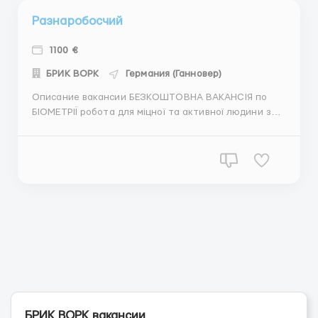
Разнаробосчий
1100 €
БРИК ВОРК
Германия (Ганновер)
Описание вакансии БЕЗКОШТОВНА ВАКАНСІЯ по
БІОМЕТРІЇ робота для міцної та активної людини з
навичками водіння авто та майстрування на рівні
хобі Робота від сьогодні ідеально для першої роботи
за кордоном (бо дає можливість отримати великий
досвід в поїздках по Європі) може...
БРИК ВОРК вакансии