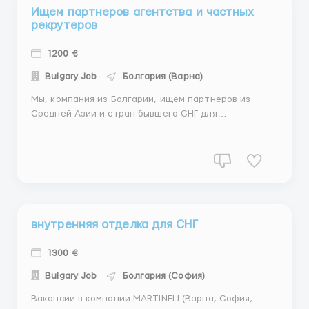
Ищем партнеров агентства и частных
рекрутеров
1200 €
Bulgary Job
Болгария (Варна)
Мы, компания из Болгарии, ищем партнеров из
Средней Азии и стран бывшего СНГ для
сотрудничества! Предлагаем вакансии в Болгарии с
возможностью дальнейшего трудоустройства в
Германию, Польшу, Словакию и другие страны
Европы. Мы берем на себя оформление документов,
покупку билетов, встречу и адаптацию...
внутренняя отделка для СНГ
1300 €
Bulgary Job
Болгария (София)
Вакансии в компании MARTINELI (Варна, София,