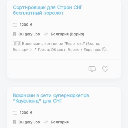
Сортировщик для Стран СНГ
бесплатный перелет
1200 €
Bulgary Job
Болгария (Варна)
🇧🇬 Вакансии в компании "Евротекс" (Варна,
Болгария) 📍 Город/Объект: Варна / Евротекс 🗓
Период: 1 год с возможностью продления 📅 Начало
работы: 1 ноября 2024 года 📋 Открытые вакансии:
👷‍♂️ Разнорабочий - сортировщик (мужчины) 💶
Зарплата: 740-940 евро/месяц (чист...
Вакансии в сети супермаркетов
"Кауфланд" для СНГ
1200 €
Bulgary Job
Болгария