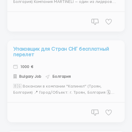
Болгария) Компания MARTINELI — один из лидеров
рынка по поставке мебели, сантехники, напольных
покрытий и декора с 1994 года. Мы
специализируемся на проектировании, дизайне
интерьеров и реализации проектов для частных
домов, офисов, гостиниц и ре...
Упаковщик для Стран СНГ бесплатный
перелет
1000 €
Bulgary Job
Болгария
🇧🇬 Вакансии в компании "Калинел" (Троян,
Болгария) 📍 Город/Объект: г. Троян, Болгария 🗓
Период: 1 год 📅 Начало работы: с 1 января 2025 года
📋 Открытые вакансии: 👨‍🔧 Электрик 💶 Зарплата:
Уточняется 📑 Документы: Паспорт, фото, CV,
диплом о полном среднем или с...