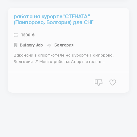
работа на курорте"СТЕНАТА"
(Пампорово, Болгария) для СНГ
1300 €
Bulgary Job
Болгария
Вакансии в апарт-отеле на курорте Пампорово,
Болгария 📍 Место работы: Апарт-отель в
Пампорово 🗓 Продолжительность: 3 месяца 📅
Прием заявок: до 30 сентября 2024 года 📋
Доступные вакансии: Шеф-повар 💶 Заработная
плата: 1300 евро/месяц (чистыми) 📅 Начало работы:
1 декаб...