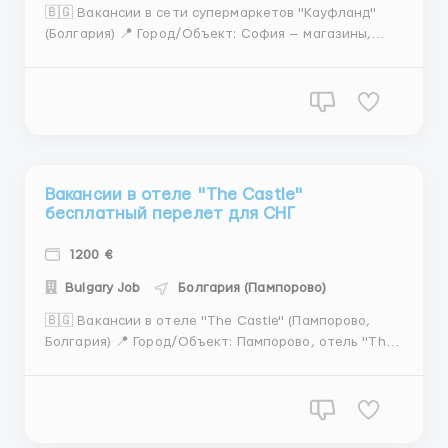
🇧🇬 Вакансии в сети супермаркетов "Кауфланд"
(Болгария) 📍 Город/Объект: София — магазины,
с.Стряма, обл. Пловдив — склад 🗓 Период: до 3 лет
📅 Набор до: 01 мая 2024 года 📋 Открытые
вакансии: 🧹 Работник по уборке филиала (мужчина/
женщина) 💶 Оплата: 785-885...
Вакансии в отеле "The Castle"
бесплатный перелет для СНГ
1200 €
Bulgary Job
Болгария (Пампорово)
🇧🇬 Вакансии в отеле "The Castle" (Пампорово,
Болгария) 📍 Город/Объект: Пампорово, отель "The
Castle" 🗓 Период: 3 месяца 📅 Набор до: 30 сентября
2024 года 📋 Открытые вакансии: 🧽 Посудомойщик
(ресторан) 💶 Оплата: 660-860 евро/месяц
(чистыми) 📅 Начало: 15...