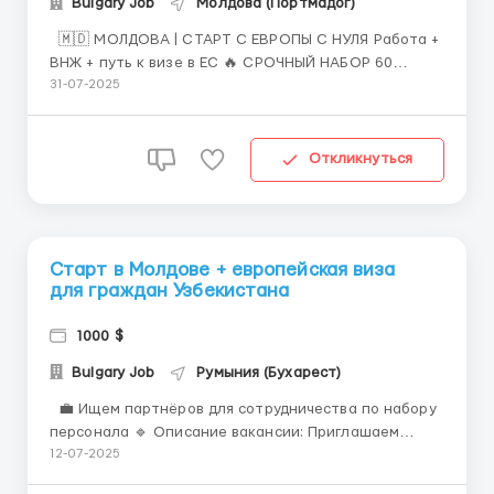
Bulgary Job
Молдова (Портмадог)
🇲🇩 МОЛДОВА | СТАРТ С ЕВРОПЫ С НУЛЯ Работа +
ВНЖ + путь к визе в ЕС 🔥 СРОЧНЫЙ НАБОР 60
ЧЕЛОВЕК 📍Работа — в сельской зоне Молдовы на
31-07-2025
табачном производстве 🚜 От сбора листа до
упаковки готовых сигарет 🔧 Вакансия на полный
цикл обработки табака: ▪ Уборка табака вруч...
Откликнуться
Старт в Молдове + европейская виза
для граждан Узбекистана
1000 $
Bulgary Job
Румыния (Бухарест)
💼 Ищем партнёров для сотрудничества по набору
персонала 🔹 Описание вакансии: Приглашаем
граждан Узбекистана на легальную работу на
12-07-2025
кондитерской фабрике в Молдове. Эта вакансия —