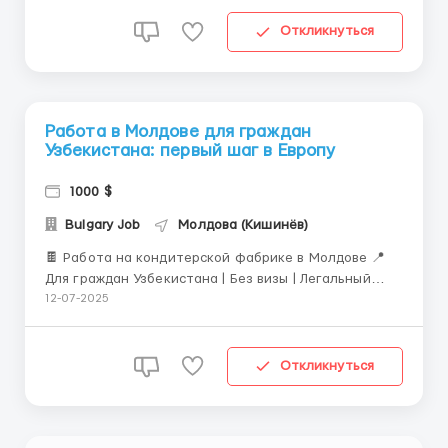
не просто трудоустройство, а реальная
возможность получения ВНЖ Молдовы, после
Откликнуться
которого кандид...
Работа в Молдове для граждан
Узбекистана: первый шаг в Европу
1000 $
Bulgary Job
Молдова (Кишинёв)
🍫 Работа на кондитерской фабрике в Молдове 📍
Для граждан Узбекистана | Без визы | Легальный
путь к Европе 🔹 Описание вакансии: Приглашаем
12-07-2025
граждан Узбекистана на работу на современную
кондитерскую фабрику в Молдове. Это не просто
работа — это ваш первый шаг к легальной жизни и
Откликнуться
работе в Е...