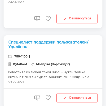
развивается. Сейчас мы в поиске классного человека,
04-09-2025
который станет голосом компании в чатах,
мессенджерах и соцсетях. Если ты умеешь грамотно
писать, быстро отвечать и любишь помогать лю...
Откликнуться
Специалист поддержки пользователей/
Удалённо
750-1100 $
ByteRoot
Молдова (Портмадог)
Работайте из любой точки мира — нужен только
интернет! Чем вы будете заниматься? • Общение с
клиентами в мессенджерах Что получаете: • Работу из
04-09-2025
дома • Быстрое и эффективное обучение • Первый
аванс уже через 2 недели • Гибкий график (утро, день
или ночь) &bul...
Откликнуться