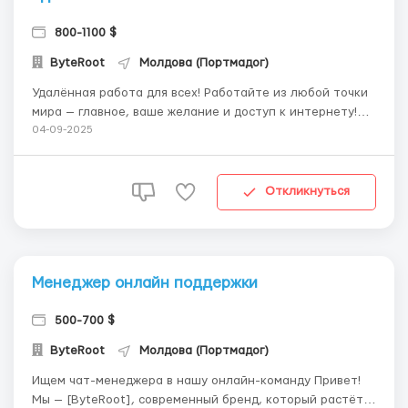
800-1100 $
ByteRoot
Молдова (Портмадог)
Удалённая работа для всех! Работайте из любой точки
мира — главное, ваше желание и доступ к интернету!
Опыт не требуется — всему обучим. Гибкий график и
04-09-2025
стабильный доход! Что от вас требуется? -Наличие ПК
или ноутбука (ТЕЛЕФОН/ПЛАНШЕТ НЕ ПОДХОДИТ!)
-Стабильный интернет Усл...
Откликнуться
Менеджер онлайн поддержки
500-700 $
ByteRoot
Молдова (Портмадог)
Ищем чат-менеджера в нашу онлайн-команду Привет!
Мы — [ByteRoot], современный бренд, который растёт и