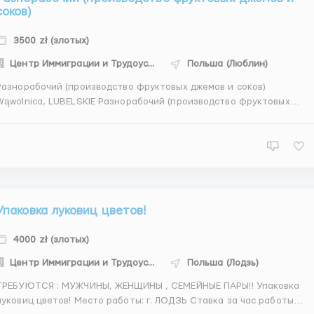
соков)
3500 zł (злотых)
Центр Иммиграции и Трудоустройства
Польша (Люблин)
Разнорабочий (производство фруктовых джемов и соков)
wolnica, LUBELSKIE Разнорабочий (производство фруктовых
мов и соков) Ставка: 12,84 злотых в час на руки первые 2
яца работы 13,50 злотых в час на руки после 2-х месяцев
работы График: 192-220 ча...
Упаковка луковиц цветов!
4000 zł (злотых)
Центр Иммиграции и Трудоустройства
Польша (Лодзь)
ТРЕБУЮТСЯ : МУЖЧИНЫ, ЖЕНЩИНЫ , СЕМЕЙНЫЕ ПАРЫ!! Упаковка
овиц цветов! Место работы: г. ЛОДЗЬ Ставка за час работы