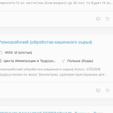
рплата 13 зл. нетто/час Если возраст до 26 лет, то будет 14 зл.
0-240 рабочих часов в месяц Жилье можем предоставить
и необходимости (550 злт из зп) Требования: Виза / безвиз
минимум 3 месяца Усло...
Разнорабочий (обработка кишечного сырья)
4500 zł (злотых)
Центр Иммиграции и Трудоустройства
Польша (Лодзь)
азнорабочий (обработка кишечного сырья) Kutno, ŁÓDZKIE
Трудоустроим по визе/ биометрии, сделаем приглашение для
рытия визы Ставка: 15,00 злотых в час на руки с первого дня
15,50 злотых в час на руки после 2-х месяцев работы 16,00
злотых в час на рук...