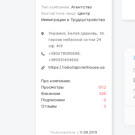
Тип компании:
Агентство
Контактное лицо:
Центр
Иммиграции и Трудоустройства
Украина, Белая Церковь, Ул.
героев небесной сотни 24
оф. 419
+380678080688,
+380931454656
https://robotapl.nethouse.ua
Про компанию
:
Просмотры
3112
Л
Вакансии
326
Подписчики
0
Отзывы
3
см
Пользователь с
11.08.2019