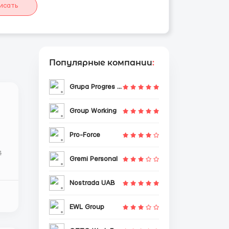
исать
Популярные компании
:
Grupa Progres Sp. z o.o.
Group Working
Pro-Force
Gremi Personal
Nostrada UAB
EWL Group