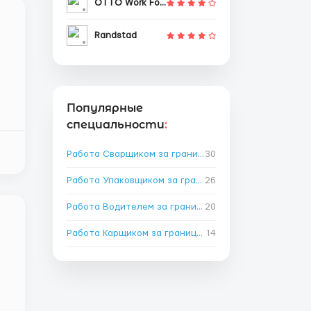
OTTO Work Force
Randstad
Популярные
специальности
:
Работа Сварщиком за границей
30
→
Работа Упаковщиком за границей
26
→
Работа Водителем за границей
20
→
Работа Карщиком за границей
14
→