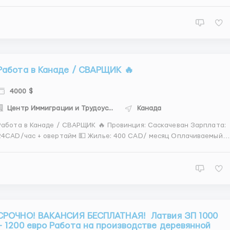
нетто (PLN): - от 4000зл. (ставка: 13 зл./час нетто! В среднем
аботают по 250-350 часов в месяц!) Обязанности: НЕ СЛОЖНАЯ
РАБОТА!!!! -Упаковка луковиц цветов;...
Работа в Канаде / СВАРЩИК 🔥
4000 $
Центр Иммиграции и Трудоустройства
Канада
абота в Канаде / СВАРЩИК 🔥 Провинция: Саскачеван Зарплата:
4СAD/час + овертайм 💵 Жилье: 400 CAD/ месяц Оплачиваемый
NOC B Возможно уехать сразу с семьей: Да👨‍👩‍👧‍👦
ерелет оплачивает работодатель ✈️ Подача на ПМЖ: 6 месяцев❗️❗️
Требования: ...
СРОЧНО! ВАКАНСИЯ БЕСПЛАТНАЯ! Латвия ЗП 1000
– 1200 евро Работа на производстве деревянной