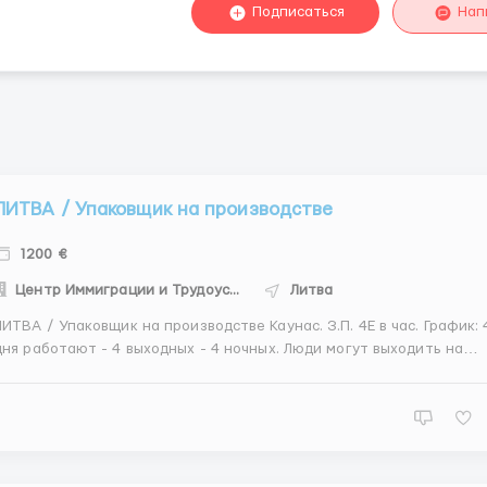
Подписаться
Нап
ЛИТВА / Упаковщик на производстве
1200 €
Центр Иммиграции и Трудоустройства
Литва
ИТВА / Упаковщик на производстве Каунас. З.П. 4Е в час. График: 4
дня работают - 4 выходных - 4 ночных. Люди могут выходить на
смену , когда у них выходные. Например, на 2-3 смены. Каждая
ена четко - 12 часов. Обязанности: -заранее подготовить
поддоны для упаковки продукции; -под...