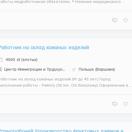
аботы медработником обязателен. * Наличие медицинского
азования. * Возраст от 38 лет. ОБЯЗАННОСТИ: *Обязанности
опекунов предусматривают общий уход за пожилыми людьми.
Прежде всего, если нужно - помочь человеку оде...
Работник на склад кожаных изделий
4500 zł (злотых)
Центр Иммиграции и Трудоустройства
Польша (Варшава)
аботник на склад кожаных изделий (М до 45 лет) Город
ыполнения работы - Palmiry (30 km. Od Warszawy) Оформление в
роде - Варшава Wittchen –производитель эксклюзивной кожаной
галантереи: кошельки, футляры, чехлы, сумки, чемоданы и другие
товары. Обяз...
Разнорабочий (производство фруктовых джемов и