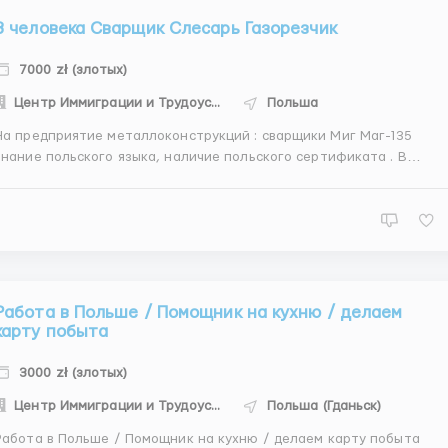
3 человека Сварщик Слесарь Газорезчик
7000 zł (злотых)
Центр Иммиграции и Трудоустройства
Польша
а предприятие металлоконструкций : сварщики Миг Маг-135
знание польского языка, наличие польского сертификата . В
случае отсутствия сертификата - поможем и организуем сдачу
ена, З.п. от 18-22 зл./ч.;. * Слесарь (с опытом работы, читать
чертежи) - 4 чел*. - З.п. от 17-20 зл./ч.; *По...
Работа в Польше / Помощник на кухню / делаем
карту побыта
3000 zł (злотых)
Центр Иммиграции и Трудоустройства
Польша (Гданьск)
Работа в Польше / Помощник на кухню / делаем карту побыта