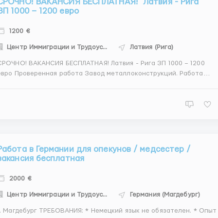
СРОЧНО! ВАКАНСИЯ БЕСПЛАТНАЯ! Латвия - Рига
ЗП 1000 – 1200 евро
1200 €
Центр Иммиграции и Трудоустройства
Латвия (Рига)
О! ВАКАНСИЯ БЕСПЛАТНАЯ! Латвия - Рига ЗП 1000 – 1200
еренная работа Завод металлоконструкций. Работа
заключается за зачистке металлических изделий. Вес от 200
мм до 3 тонн. Работа по 12 часов (5 дней) + дополнительна
работа по субботам. Если рабочая суббот...
Работа в Германии для опекунов / медсестер /
вакансия бесплатная
2000 €
Центр Иммиграции и Трудоустройства
Германия (Магдебург)
агдебург ТРЕБОВАНИЯ: * Немецкий язык не обязателен. * Опыт