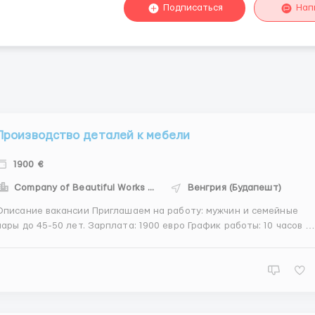
Подписаться
Нап
Производство деталей к мебели
1900 €
Company of Beautiful Works - CBW
Венгрия (Будапешт)
Описание вакансии Приглашаем на работу: мужчин и семейные
ры до 45-50 лет. Зарплата: 1900 евро График работы: 10 часов в
день, 5-6 дней в неделю (возможна работа в сверхурочные).
Проживание: для работников предоставляется квартира, хостел
или частный дом. Обязанности: об...