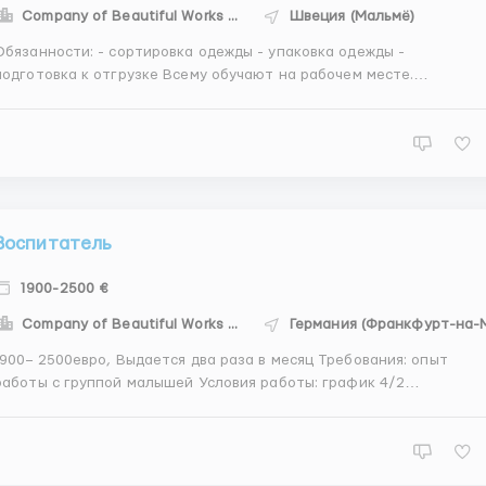
Company of Beautiful Works - CBW
Швеция (Мальмё)
занности: - сортировка одежды - упаковка одежды -
подготовка к отгрузке Всему обучают на рабочем месте.
ования: - мужчины, женщины, семейные пары от 19 до 57 лет -
знание языка не требуется, бригадир и коллектив
русскоговорящие Условия: - зарплата от 2700 евро в месяц - жи...
Воспитатель
1900-2500 €
Company of Beautiful Works - CBW
900– 2500евро, Выдается два раза в месяц Требования: опыт
аботы с группой малышей Условия работы: график 4/2
Предоставляется проживание для одного человека. Оплата
роводиться два раза в месяц. В дни работы так же
предоставляется питание. Обязанности: ✔️ выполне...