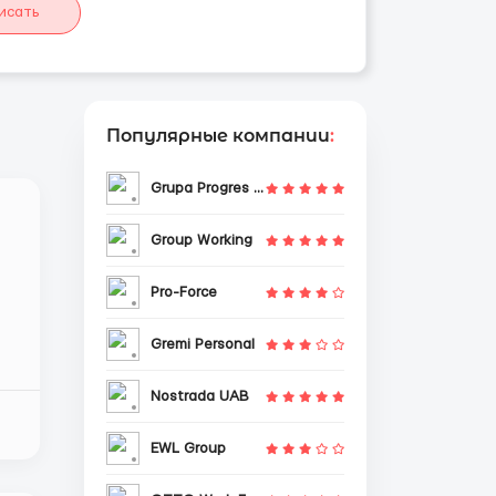
исать
Популярные компании
:
Grupa Progres Sp. z o.o.
Group Working
Pro-Force
Gremi Personal
Nostrada UAB
EWL Group