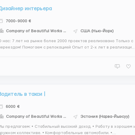
Дизайнер интерьера
7000-9000 €
Company of Beautiful Works - CBW
США (Нью-Йорк)
О нас: 7 лет на рынке более 2000 проектов реализовано Только с
переездом! Помогаем с релокацией Опыт от 2-х лет в реализации
дизайна интерьеров Готовность выполнить тесовое задание.
Готовность менять свою жизнь к лучшему Обязанности:
Разработка концепций и дизайн-проектов для...
Водитель в такси |
6000 €
Company of Beautiful Works - CBW
Эстония (Нарва-Йыэсуу)
Мы предлагаем: • Стабильный высокий доход. • Работу в хорошем 
дружном коллективе. • Комфортабельные автомобили. •