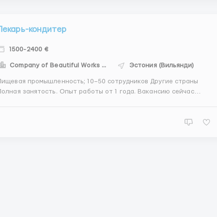
Пекарь-кондитер
1500-2400 €
Company of Beautiful Works - CBW
Эстония (Вильянди)
Пищевая промышленность; 10–50 сотрудников Другие страны
Полная занятость. Опыт работы от 1 года. Вакансию сейчас
просматривает 1 соискатель. Отзовитесь первым! Изготовление
кондитерских изделий Выпекание Описание вакансии Приглашае
на постоянную работу пекаря-кондитера на пищевое ...