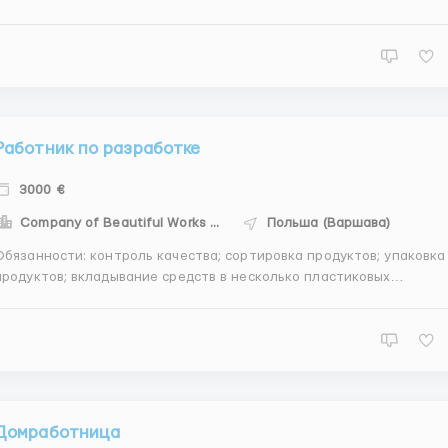
Обслуживание авто за счет компании. • Гарантированно обеспечи
заказами (максимальный простой от заказа к заказу не превышае
5 минут). • Проз...
Работник по разработке
3000 €
Company of Beautiful Works - CBW
Польша (Варшава)
Обязанности: контроль качества; сортировка продуктов; упаковка
продуктов; вкладывание средств в несколько пластиковых
переходников Требования: Готовность к работе 3 дня в 8-10-12 лет
5-6 дней в неделю опыт 6 месяцев и больше Предлагаем: -
официальное рассмотрение вопросов польского за...
Домработница