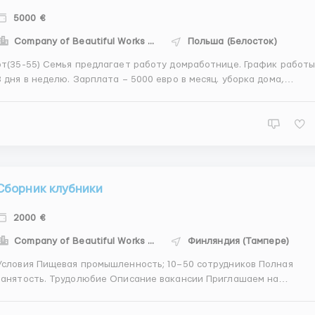
5000 €
Company of Beautiful Works - CBW
Польша (Белосток)
от(35-55) Семья предлагает работу домработнице. График работы
3 дня в неделю. Зарплата – 5000 евро в месяц. уборка дома,
тюжка. Работа срочная. Для более детальной информации:
ОСТАВЛЯЙТЕ ОТКЛИК НА ВАКАНСИЮ, И УКАЗЫВАЙТЕ АКТУАЛЬНЫЙ
НОМЕР WHATSAPP! ...
Сборник клубники
2000 €
Company of Beautiful Works - CBW
Финляндия (Тампере)
Условия Пищевая промышленность; 10–50 сотрудников Полная
занятость. Трудолюбие Описание вакансии Приглашаем на
езонную работу в Финляндию на сбор клубники 2000 евро в месяц
щем трудолюбивых мужчин и женщин Предлагаем официальную