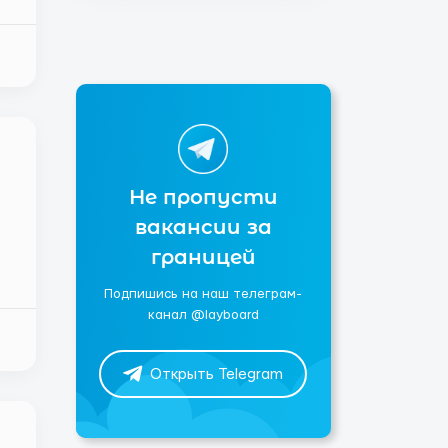
м
т
Не пропусти
вакансии за
границей
Подпишись на наш телеграм-
,
канал @layboard
Открыть Telegram