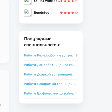
OTTO Work Force
Randstad
Популярные
специальности
:
Работа Разнорабочим за границей
3
→
Работа Домработницей за границей
1
→
Работа Дояркой за границей
→
1
Работа Поваром за границей
→
1
Работа Графическим дизайнером за границей
1
→
и