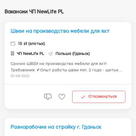
Вакансии ЧП NewLife PL
Швеи на производство мебели для яхт
15 zł (злотых)
ЧП NewLife PL
Польша (Гданьск)
Срочно ШВЕИ на производство мебели для яхт!
Требования: ✔Опыт работы швеи min. 2 года - шитье
грубых тканей для мебели (кожа, дермантин); ✔опыт
01-06-2021
работы тапицера в обивке мебели min. 2 года; ✔опыт
работы на беспосадочных швейных машинах и
оверлоках; ✔знание и выполнение ТБ;
Откликнуться
✔ответственность, поря...
Разнорабочие на стройку г. Гданьск