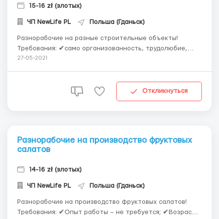
15-16 zł (злотых)
ЧП NewLife PL
Польша (Гданьск)
Разнорабочие на разные строительные объекты!
Требования: ✔само организованность, трудолюбие,
внимательность; ✔Польский язык – понимание;
27-05-2021
✔Возраст 20-55 лет. Условия работы: ✔официальное
трудоустройство, трудовой договор; ✔график пн-пт: 10-
12 часов в день, сб: 6 часов в день; ✔рабочая о...
Откликнуться
Разнорабочие на производство фруктовых
салатов
14-16 zł (злотых)
ЧП NewLife PL
Польша (Гданьск)
Разнорабочие на производство фруктовых салатов!
Требования: ✔Опыт работы – не требуется; ✔Возраст