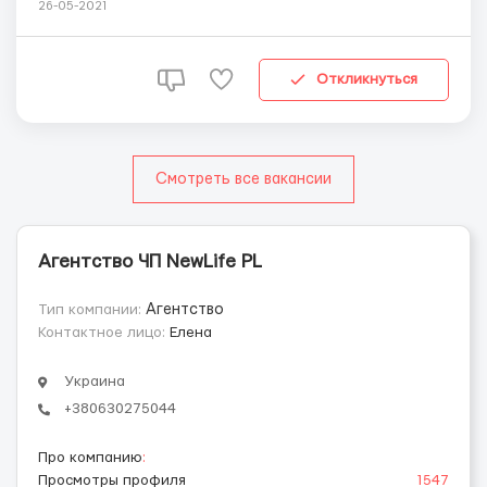
до 50 лет; ✔Польский язык – минимальный. ✔Санэпид
26-05-2021
польский (если нет своего можем сделать, стоимость
120зл, снимается с первой заработной платы) Условия
работы: ✔официальное трудоустр...
Откликнуться
Смотреть все вакансии
Агентство ЧП NewLife PL
Тип компании:
Агентство
Контактное лицо:
Елена
Украина
+380630275044
Про компанию
:
Просмотры профиля
1547