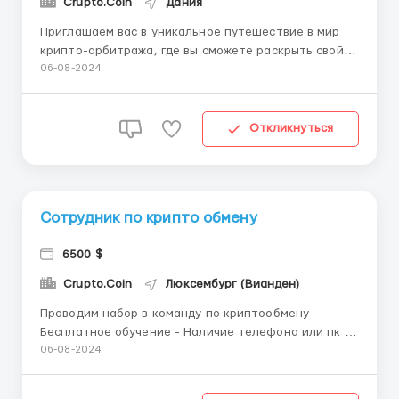
Crupto.Coin
Дания
Приглашаем вас в уникальное путешествие в мир
крипто-арбитража, где вы сможете раскрыть свой
потенциал и достичь финансовой независимости!
06-08-2024
Мы ищем талантливых и креативных
арбитражистов, готовых исследовать рынок
криптовалют, использовать инновационные
Откликнуться
подходы и создавать уникальные стратегии для п...
Сотрудник по крипто обмену
6500 $
Crupto.Coin
Люксембург (Вианден)
Проводим набор в команду по криптообмену -
Бесплатное обучение - Наличие телефона или пк -
Свободны 2-4 часа в день -Возраст от 18 лет Новое
06-08-2024
направление которое доступное для каждого.
Набираем людей без опыта и активных