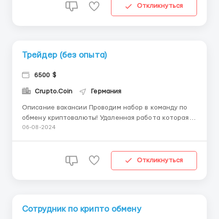
пользователей. Удаленка Для связи пишите в
Откликнуться
телеграмм crypto_w...
Трейдер (без опыта)
6500 $
Crupto.Coin
Германия
Описание вакансии Проводим набор в команду по
обмену криптовалюты! Удаленная работа которая
подходит для каждого кто хочет изучать новое!
06-08-2024
Требования: -Наличие пк или телефона с доступом
в интернет -Возраст от 18 лет -Без знания языка
Условия: -2-4 часа в день -заработная плата ...
Откликнуться
Сотрудник по крипто обмену