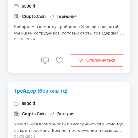
6500 $
Crupto.Coin
Германия
Набираем в команду трейдеров Хорошие новости!
Мы ищем сотрудников, готовых стать трейдерами с
нуля, и у нас есть возможность для вас! Не
06-08-2024
требуется никакого опыта! Мы предлагаем
бесплатное обучение, которое помогут вам понять
основы торговли и развить необходимые навыки для
Откликнуться
успешной работы в...
Трейдер (без опыта)
6500 $
Crupto.Coin
Венгрия
Уникальная возможность присоединиться к команде
по криптообмену! Бесплатное обучение и помощь в
старте Наличие телефона или компьютера для
06-08-2024