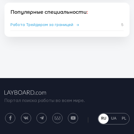
Популярные специальности
:
Работа Трейдером за границей
→
5
Портал поиска работы во всем мире.
RU
UA
PL