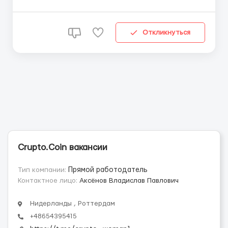
работы Гибкий график - достаточно всего 2-4 часа в
день Возраст от 18 лет Открываем новое
направление в мире криптовалют! Приглашаем как
Откликнуться
нови...
Crupto.Coin вакансии
Тип компании:
Прямой работодатель
Контактное лицо:
Аксёнов Владислав Павлович
Нидерланды , Роттердам
+48654395415