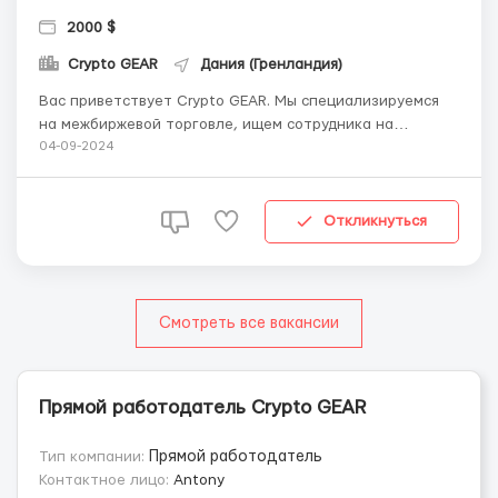
2000 $
Crypto GEAR
Дания (Гренландия)
Вас приветствует Crypto GEAR. Мы специализируемся
на межбиржевой торговле, ищем сотрудника на
должность крипто трейдера Для работы с нами вам
04-09-2024
требуется: Стабильное интернет подключение.
Желательно опыт работы на биржах, готовы взять
сотрудника без опыта. Наличие устройства (Смартфо...
Откликнуться
Смотреть все вакансии
Прямой работодатель Crypto GEAR
Тип компании:
Прямой работодатель
Контактное лицо:
Antony