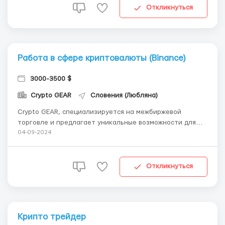
предпочтительной биржей для торговли биткоином,
Откликнуться
альткоинами и друг...
Работа в сфере криптовалюты (Binance)
3000-3500 $
Crypto GEAR
Словения (Любляна)
Crypto GEAR, специализируется на межбиржевой
торговле и предлагает уникальные возможности для
дополнительного заработка. Что мы предлагаем:
04-09-2024
Еженедельная оплата труда: Каждый пятничный день вы
будете получать заработанные средства. Гибкий
график: Работа займет не более 2 часов в день, что ...
Откликнуться
Крипто трейдер