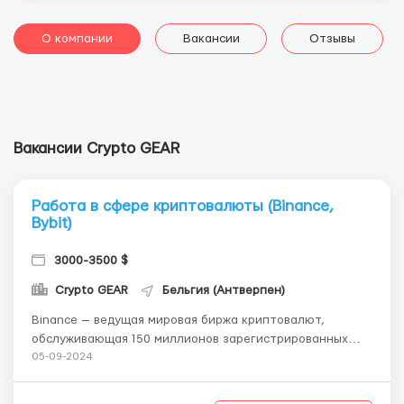
О компании
Вакансии
Отзывы
Вакансии Crypto GEAR
Работа в сфере криптовалюты (Binance,
Bybit)
3000-3500 $
Crypto GEAR
Бельгия (Антверпен)
Binance — ведущая мировая биржа криптовалют,
обслуживающая 150 миллионов зарегистрированных
пользователей в более чем 180 странах.Благодаря
05-09-2024
низким комиссиям и возможности торговать более чем
350 криптовалютами, Binance является