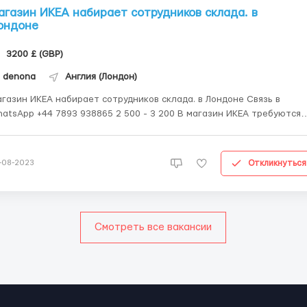
агазин ИКЕА набирает сотрудников склада. в
ондоне
3200 £ (GBP)
denona
Англия (Лондон)
газин ИКЕА набирает сотрудников склада. в Лондоне Связь в
atsApp +44 7893 938865 2 500 - 3 200 В магазин ИКЕА требуются
ики склада. Место работы: Англия, Лондон Местонахождение:
A Greenwich 55-57 Bugsby's Way, East Greenwich Зарплата - 2550-
50 £ (GBP)\месяц - 13...
Откликнуться
-08-2023
Смотреть все вакансии