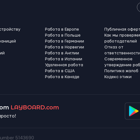
стройству
Работа в Европе
Публичная офер
Работа в Польше
Как мы проверяе
раницей
Работа в Германии
работодателей
Работа в Норвегии
Отказ от
ий
Работа в Англии
ответственност
Работа в Испании
Современное
Удаленная работа
утверждение ра
Работа в США
Политика жалоб
Работа в Канадe
Кодекс этики
 от
LAYBOARD.com
просто!
umber 5143690