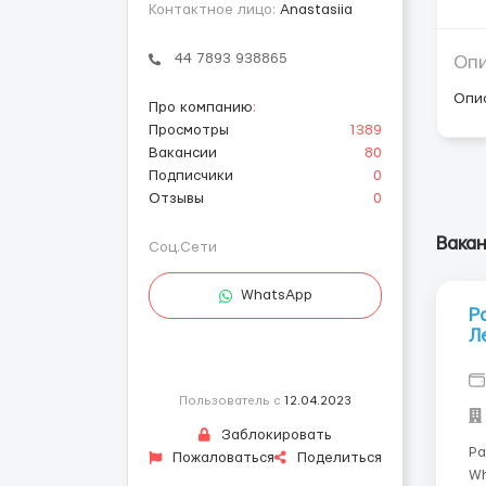
Контактное лицо:
Anastasiia
44 7893 938865
Оп
Опи
Про компанию
:
Просмотры
1389
Вакансии
80
Подписчики
0
Отзывы
0
Вака
Соц.Сети
WhatsApp
Р
Л
Пользователь с
12.04.2023
Заблокировать
Ра
Пожаловаться
Поделиться
Wh