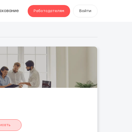
ахование
Работодателям
Войти
исать