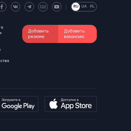
RU
UA
PL
та
Добавить
Добавить
м
резюме
вакансию
и
бства