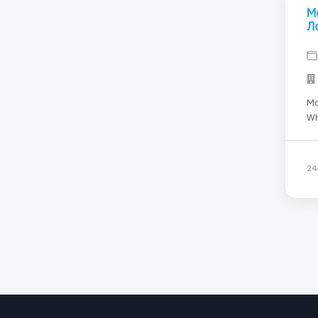
М
Л
Ма
Wh
сотрудн
IKE
30
24