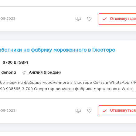
 «Dr. Oetker» Требования: Возраст: от 18 до 55 лет; Знание
ыка: будет плюсом, но не обязательно Ответственность; Желание
ботать....
Откликнуться
-08-2023
аботники на фабрику мороженного в Глостере
3700 £ (GBP)
denona
Англия (Лондон)
ботники на фабрику мороженного в Глостере Связь в WhatsApp +4
93 938865 3 700 Оператор линии на фабрике мороженного Walls️
о работы : Англия , Глостер • Местоположения : Corinium Ave,
ucester GL4 3BL, Великобритания • Зарплата - 3200-3800 £
(GBP)\мес. - ...
Откликнуться
-08-2023