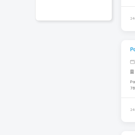
фабрику
яз
ра
24
Р
Ра
78
Мест
Glo
24