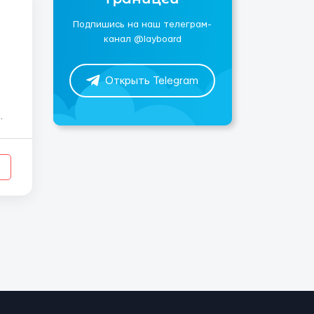
Подпишись на наш телеграм-
канал @layboard
Открыть Telegram