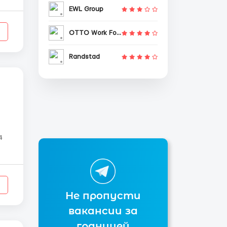
EWL Group
OTTO Work Force
Randstad
4
Не пропусти
вакансии за
границей