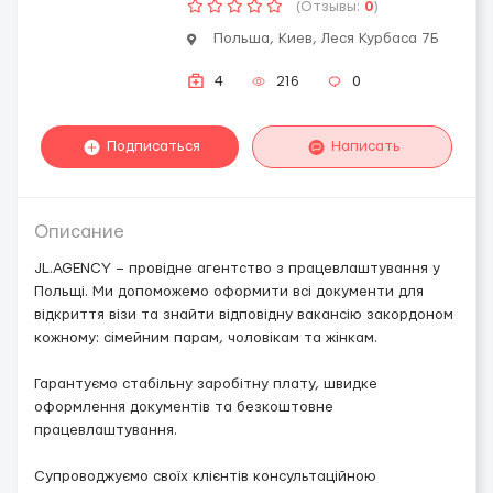
(Отзывы:
0
)
Польша, Киев, Леся Курбаса 7Б
4
216
0
Подписаться
Написать
Описание
JL.AGENCY – провідне агентство з працевлаштування у
Польщі. Ми допоможемо оформити всі документи для
відкриття візи та знайти відповідну вакансію закордоном
кожному: сімейним парам, чоловікам та жінкам.
Гарантуємо стабільну заробітну плату, швидке
оформлення документів та безкоштовне
працевлаштування.
Супроводжуємо своїх клієнтів консультаційною