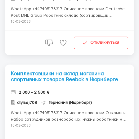
WhatsApp +447405178317 Описание вакансии Deutsche
Post DHL Group Работник склада (сортировщик
посылок). Место работы: Германия (Köngen, 30 км от
15-02-2023
Stuttgart). Требования: соблюдение правил охраны
труда; знание языка не требуется; Зарплата: ставка
12,60 евро; ночное изменение: + 25%;...
Откликнуться
Комплектовщики на склад магазина
спортивных товаров Reebok в Нюрнберге
2 000 - 2 500 €
diyisej703
Германия (Нюрнберг)
WhatsApp +447405178317 Описание вакансии Открылся
набор сотрудников разнорабочих: нужны работники на
склад магазина спортивных товаров известных
15-02-2023
брендов! “Sport Weiss GmbH & Co. Kg” ― лидер по
оптовой продаже спортивной одежды и обуви для