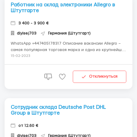
Работник на склад электроники Allegro в
Штутгарте
3 400 - 3 900 €
diyisej703
Германия (Штутгарт)
WhatsApp +447405178317 Описание вакансии Allegro –
самая популярная торговая марка и одна из крупнейших
компаний электронной коммерции в Европе. Основная
15-02-2023
информация: Зарплата: 3400 - 3900 евро/месяц (нетто);
График: 5 дней по 8+ часов в 2 - 3 смены; Наработка:168
– 200 ча...
Откликнуться
Сотрудник склада Deutsche Post DHL
Group в Штутгарте
от 12.60 €
diyisej703
Германия (Штутгарт)