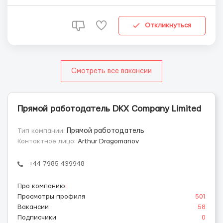
стремимся предложить нашим клиентам
инновационные и прибыльные решения в динамичном
мире криптовалют. Обязанности: Анализировать
Откликнуться
криптовалютные рынки с цель...
Смотреть все вакансии
Прямой работодатель DKX Company Limited
Тип компании:
Прямой работодатель
Контактное лицо:
Arthur Dragomanov
+44 7985 439948
Про компанию
:
Просмотры профиля
501
Вакансии
58
Подписчики
0