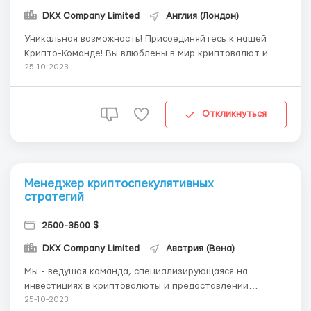
DKX Company Limited
Англия (Лондон)
Уникальная возможность! Присоединяйтесь к нашей
Крипто-Команде! Вы влюблены в мир криптовалют и
хотите стать частью этой революции? Мы приглашаем
25-10-2023
вас стать частью нашей динамичной и инновационной
команды, где вы сможете проявить свой потенциал и
воплотить свои идеи в жизнь. Мы ищем талант...
Откликнуться
Менеджер криптоспекулятивных
стратегий
2500-3500 $
DKX Company Limited
Австрия (Вена)
Мы - ведущая команда, специализирующаяся на
инвестициях в криптовалюты и предоставлении
высокоэффективных стратегий спекуляции. Мы
25-10-2023