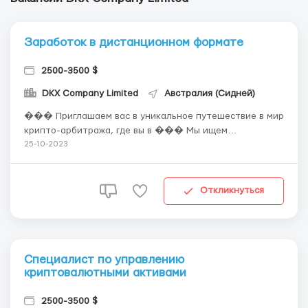
Заработок в дистанционном формате
2500-3500 $
DKX Company Limited
Австралия (Сидней)
��� Приглашаем вас в уникальное путешествие в мир
крипто-арбитража, где вы в ��� Мы ищем
талантливых и креативных арбитражистов, готовых
25-10-2023
исследовать рынок криптовалют, использовать
инновационные подходы и создавать уникальные
стратегии для получения стабильной прибыли. ✔️ Что
Откликнуться
делает нас особ...
Специалист по управлению
криптовалютными активами
2500-3500 $