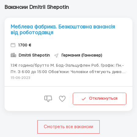
Вакансии Dmitrii Shepotin
Меблева фабрика. Безкоштовна ванансія
від роботодавця
1700 €
Dmitrii Shepotin
Германия (Ганновер)
13€ година/брутто М. Бад-Зальцуфлен Роб. Графік: Пн.-
Пт. З 6:00 до 15:00 Обов’язки: Чоловіки обтягують дивани
та стільці шкірою, робота з пістолетом. Жінки
15-06-2023
працюють швеями. На місці всьому навчать, робота не
важка. Можна їхати з України без документів!
Роботодавец...
Откликнуться
Смотреть все вакансии