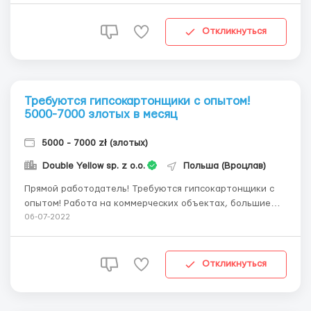
установка опалубки, вязка арматуры, подготовка
раствора и уборка объекта., Предоставляется
бесплатное жилье, служебный автомобиль на бригаду,
Откликнуться
рабо...
Требуются гипсокартонщики с опытом!
5000-7000 злотых в месяц
5000 - 7000 zł (злотых)
Double Yellow sp. z o.o.
Польша (Вроцлав)
Прямой работодатель! Требуются гипсокартонщики с
опытом! Работа на коммерческих объектах, большие
объемы (Склады, фабрики, продовольственные
06-07-2022
магазины, многоквартирные дома) Зарплата от
выработки (от 45 zl за м2), даем инструмент и
служебный автомобиль. Официальное оформление,
Откликнуться
возможность подачи н...