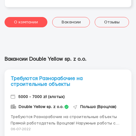
О компании
Вакансии
Отзывы
Вакансии Double Yellow sp. z o.o.
Требуются Разнорабочие на
строительные объекты
5000 - 7000 zł (злотых)
Double Yellow sp. z o.o.
Польша (Вроцлав)
Требуются Разнорабочие на строительные объекты
Прямой работодатель Вроцлав! Наружные работы с
камнем и бетоном. Обязанности: - Заливка бетона,
06-07-2022