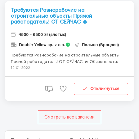
Требуются Разнорабочие на
строительные объекты Прямой
работодатель! ОТ СЕЙЧАС 🔥
4500 - 6500 zł (злотых)
Double Yellow sp. z o.o.
Польша (Вроцлав)
Требуются Разнорабочие на строительные объекты
Прямой работодатель! ОТ СЕЙЧАС 🔥 Обязанности: -
помощь специалисту, что-то принести, подать,
16-01-2022
отрезать, поддержать. Особые навыки не нужны
Официальное трудоустройство, есть возможность
подачи на карту побыта. Зарплата 22 злотых час/нетто
Откликнуться
(н...
Смотреть все вакансии