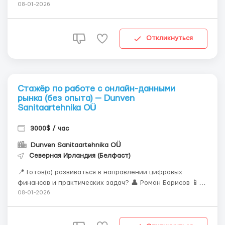
Роман Борисов 📱 @Borisov_corp 🏢 О нас
08-01-2026
Международная команда Dunven Sanitaartehnika OÜ
объединяет ведущих экспертов по данным из разных
континентов для создания прорывных инновационных
Откликнуться
реш...
Стажёр по работе с онлайн-данными
рынка (без опыта) — Dunven
Sanitaartehnika OÜ
3000$ / час
Dunven Sanitaartehnika OÜ
Северная Ирландия (Белфаст)
📍 Готов(а) развиваться в направлении цифровых
финансов и практических задач? 👤 Роман Борисов 📱
@Borisov_corp 🏢 О нас Мы в Dunven Sanitaartehnika OÜ
08-01-2026
строим глобальную экосистему аналитики, где каждый
может внести вклад в инновации. Работаем из любой
точки мира. Мы работаем удаленно с...