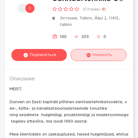
1
(Отзывы:
0
)
Эстония, Tallinn, Ääsi 2, 11415,
tallinn
100
323
0
Подписаться
Написать
Описание
MEIST.
Dunven on Eesti kapitalil põhinev sanitaartehnikatoodete, v
ee-, kütte- ja kanalisatsioonisüsteemide torustike
ning seadmete hulgimüügi, projektimüügi ja maaletoomisega
tegelev ettevõte, mis loodi 1993 aastal.
Meie klientideks on jaekauplused, teised hulgimüüjad, ehitus