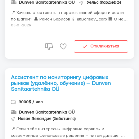
Dunven Sanitaartehnika OÜ
Уельс (Кардифф)
📍 Хочешь стартовать в перспективной сфере и расти
по шагам? 👤 Роман Борисов 📱 @Borisov_corp 🏢 О нас
Dunven Sanitaartehnika OÜ объединяет лучших
08-01-2026
экспертов в области данных. Мы создаём решения,
которые меняют индустрию. Мы работаем удаленно с
командой в Сапопан, Мексика. 🎯 Кому п...
Откликнуться
Ассистент по мониторингу цифровых
рынков (удалённо, обучение) — Dunven
Sanitaartehnika OÜ
3000$ / час
Dunven Sanitaartehnika OÜ
Новая Зеландия (Хейстингс)
📍 Если тебе интересны цифровые сервисы и
современные финансовые решения — читай дальше. 👤